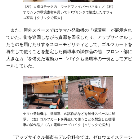
（左）大成ロテックの「ウッドファイバーパネル」／（右）
オカムラの環境素材を用いて3Dプリンタで製造したオフィ
ス家具［クリックで拡大］
また、屋外スペースではヤマハ発動機の「循環車」が展示され
ていた。街を巡回しながら資源を回収したり、アップサイクルし
たものを届けたりするスローモビリティとして、ゴルフカートを
再生して使うことを想定した循環車の試作品の他、フロント部に
大きなカゴを備えた電動カーゴバイクも循環車の一例としてアピ
ールしていた。
ヤマハ発動機は「循環車」の試作品などを屋外スペースに展
示。（左）ゴルフカートを再生して使うことを想定した循環
車の試作品／（右）電動カーゴバイク［クリックで拡大］
「アップサイクル都市モデル分科会では、ゼロウェイステーシ