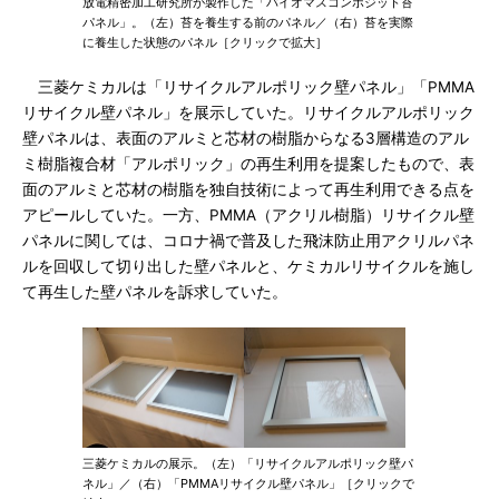
放電精密加工研究所が製作した「バイオマスコンポジット苔
パネル」。（左）苔を養生する前のパネル／（右）苔を実際
に養生した状態のパネル［クリックで拡大］
三菱ケミカルは「リサイクルアルポリック壁パネル」「PMMA
リサイクル壁パネル」を展示していた。リサイクルアルポリック
壁パネルは、表面のアルミと芯材の樹脂からなる3層構造のアル
ミ樹脂複合材「アルポリック」の再生利用を提案したもので、表
面のアルミと芯材の樹脂を独自技術によって再生利用できる点を
アピールしていた。一方、PMMA（アクリル樹脂）リサイクル壁
パネルに関しては、コロナ禍で普及した飛沫防止用アクリルパネ
ルを回収して切り出した壁パネルと、ケミカルリサイクルを施し
て再生した壁パネルを訴求していた。
三菱ケミカルの展示。（左）「リサイクルアルポリック壁パ
ネル」／（右）「PMMAリサイクル壁パネル」［クリックで