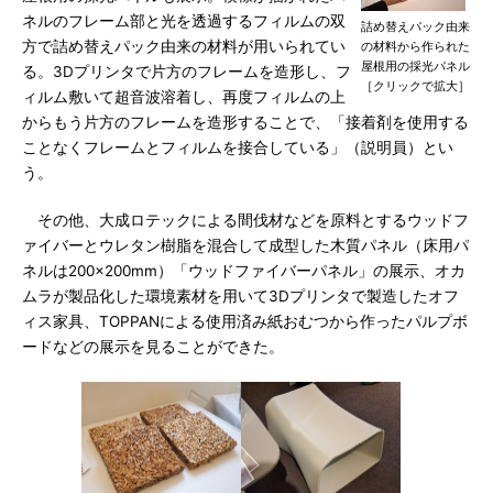
ネルのフレーム部と光を透過するフィルムの双
詰め替えパック由来
方で詰め替えパック由来の材料が用いられてい
の材料から作られた
屋根用の採光パネル
る。3Dプリンタで片方のフレームを造形し、フ
［クリックで拡大］
ィルム敷いて超音波溶着し、再度フィルムの上
からもう片方のフレームを造形することで、「接着剤を使用する
ことなくフレームとフィルムを接合している」（説明員）とい
う。
その他、大成ロテックによる間伐材などを原料とするウッドフ
ァイバーとウレタン樹脂を混合して成型した木質パネル（床用パ
ネルは200×200mm）「ウッドファイバーパネル」の展示、オカ
ムラが製品化した環境素材を用いて3Dプリンタで製造したオフ
ィス家具、TOPPANによる使用済み紙おむつから作ったパルプボ
ードなどの展示を見ることができた。