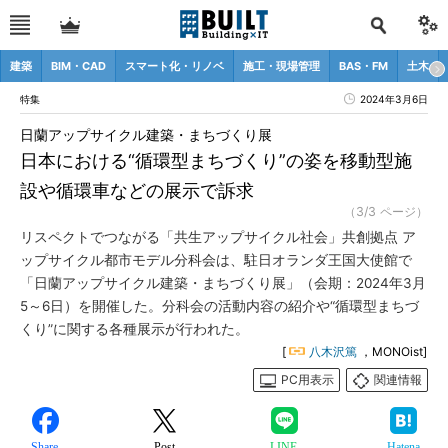
建築
BIM・CAD
スマート化・リノベ
施工・現場管理
BAS・FM
土木
特集
2024年3月6日
日蘭アップサイクル建築・まちづくり展
日本における“循環型まちづくり”の姿を移動型施
設や循環車などの展示で訴求
（3/3 ページ）
リスペクトでつながる「共生アップサイクル社会」共創拠点 ア
ップサイクル都市モデル分科会は、駐日オランダ王国大使館で
「日蘭アップサイクル建築・まちづくり展」（会期：2024年3月
5～6日）を開催した。分科会の活動内容の紹介や“循環型まちづ
くり”に関する各種展示が行われた。
[
八木沢篤
，MONOist]
PC用表示
関連情報
Share
Post
LINE
Hatena