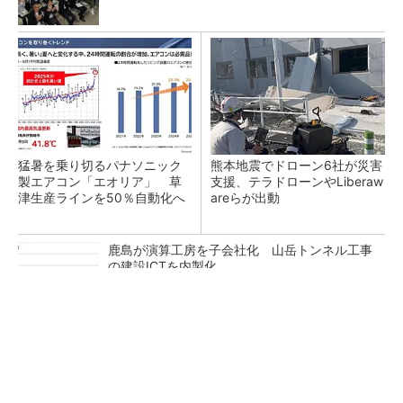
猛暑を乗り切るパナソニック
熊本地震でドローン6社が災害
製エアコン「エオリア」 草
支援、テラドローンやLiberaw
津生産ラインを50％自動化へ
areらが出動
鹿島が演算工房を子会社化 山岳トンネル工事
の建設ICTを内製化
充電不要の“熱中症警告”バンド、キーエンス系
新会社が開発