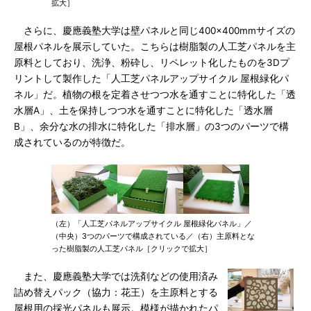
拡大］
さらに、慶應義塾大学は壁パネルと同じ400×400mmサイズの
屋根パネルを展示していた。こちらは樹脂製の人工芝パネルを主
原料としており、洗浄、粉砕し、リペレット化したものを3Dプ
リントして製作した「人工芝パネルアップサイクル 屋根緑化パ
ネル」だ。植物の根を定着させつつ水を通すことに特化した「透
水層A」、土を保持しつつ水を通すことに特化した「透水層
B」、余分な水の排水に特化した「排水層」の3つのパーツで構
成されているのが特徴だ。
（左）「人工芝パネルアップサイクル 屋根緑化パネル」／
（中央）3つのパーツで構成されている／（右）主原料とな
った樹脂製の人工芝パネル［クリックで拡大］
また、慶應義塾大学では洗剤などの使用済み
詰め替えパック（協力：花王）を主原料とする
屋根用の採光パネルも展示。模様が描かれたパ