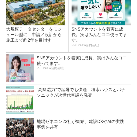
大規模データセンターをモジ
SNSアカウントを着実に成
ュール型に 申請／設計から
長。実はみんなココ使ってま
施工まで約2年を目指す
す。
PR(Dreaw合同会社)
SNSアカウントを着実に成長。実はみんなココ
使ってます。
PR(Dreaw合同会社)
“高除湿力”で猛暑でも快適 積水ハウスとパナ
ソニックが次世代空調を発売
地場ゼネコン22社が集結、建設DXやAIの実践
事例を共有