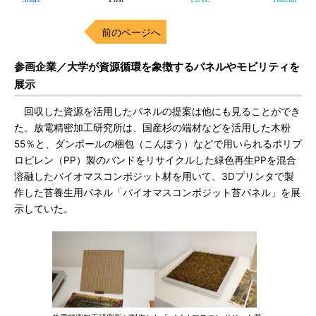
前のページへ
参画企業／大学が資源循環を象徴するパネルやモビリティを
展示
回収した資源を活用したパネルの提案は他にも見ることができ
た。放電精密加工研究所は、国産杉の端材などを活用した木粉
55％と、ダンボールの梱包（こんぽう）などで用いられるポリプ
ロピレン（PP）製のバンドをリサイクルした緑色再生PPを混合
溶融したバイオマスコンポジット材を用いて、3Dプリンタで製
作した苔養生用パネル「バイオマスコンポジット苔パネル」を展
示していた。