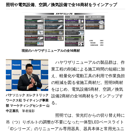
照明や電気設備、空調／換気設備で全16商材をラインアップ
現状のハヤワザリニューアルの全16商材
ハヤワザリニューアルの製品群は、作
業工程の削減による施工時間の短縮に加
え、軽量化や電動工具の利用で作業負担
の軽減を図る省施工商材だ。照明9商材
をはじめ、電気設備5商材、空調／換気
パナソニック エレクトリック
設備2商材の全16商材をラインアップす
ワークス社 ライティング事業
る。
部 マーケティングセンター 山
中正喜氏
筆者撮影
照明では、蛍光灯からの切り替え時に
吊（つ）りボルトの調整が不要になった一体型LEDベースライト
「iDシリーズ」のリニューアル専用器具、器具本体と常用光ユニ