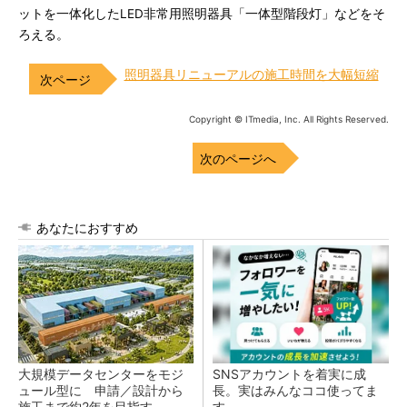
ットを一体化したLED非常用照明器具「一体型階段灯」などをそ
ろえる。
照明器具リニューアルの施工時間を大幅短縮
Copyright © ITmedia, Inc. All Rights Reserved.
次のページへ
あなたにおすすめ
大規模データセンターをモジ
SNSアカウントを着実に成
ュール型に 申請／設計から
長。実はみんなココ使ってま
施工まで約2年を目指す
す。