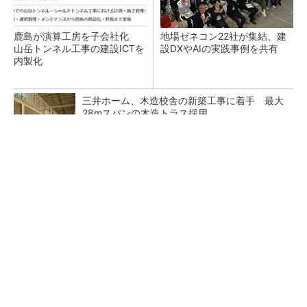
鹿島が演算工房を子会社化
地場ゼネコン22社が集結、建
山岳トンネル工事の建設ICTを
設DXやAIの実践事例を共有
内製化
三井ホーム、木造校舎の新築工事に着手 最大
28mスパンの木造トラス採用
熊谷組、水深32mの海底で遠隔操作システムの
実証実験
「後付け」で既存建機を遠隔操作 車いす利用
者でもオペレーターに