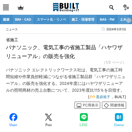
建築
BIM・CAD
スマート化・リノベ
施工・現場管理
BAS・FM
土木
ニュース
2024年3月1日
省施工
パナソニック、電気工事の省施工製品「ハヤワザ
リニューアル」の販売を強化
（1/3 ページ）
パナソニック エレクトリックワークス社は、電気工事の施工時
間短縮や作業負担軽減につながる省施工製品群「ハヤワザリニュ
ーアル」の販売を強化する。2024年度にはハヤワザリニューア
ルの照明商材の売上台数について、2023年度比115％を目指す。
[
黒岩裕子
，BUILT]
PC用表示
関連情報
Share
Post
LINE
Hatena