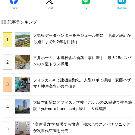
Share
Post
LINE
Hatena
記事ランキング
大規模データセンターをモジュール型に 申請／設計か
ら施工まで約2年を目指す
三井ホーム、木造校舎の新築工事に着手 最大28mスパ
ンの木造トラス採用
フィジカルAIで建機自動化、人型ロボで操縦 安藤ハザ
マと神戸高専が共同研究
大阪本町駅にオフィス／学校／ホテルの26階建て複合施
設「yui-note honmachi」竣工、大成建設
“高除湿力”で猛暑でも快適 積水ハウスとパナソニック
が次世代空調を発売