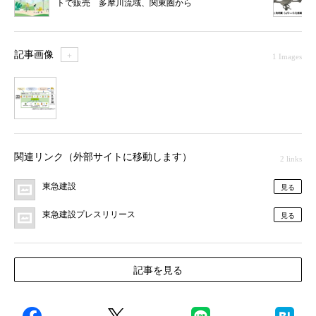
トで販売 多摩川流域、関東圏から
記事画像
＋
1 Images
1
関連リンク（外部サイトに移動します）
2 links
東急建設
見る
東急建設プレスリリース
見る
記事を見る