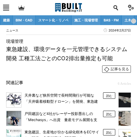
建築
BIM・CAD
スマート化・リノベ
施工・現場管理
BAS・FM
土木
ニュース
2024年2月27日
現場管理
東急建設、環境データを一元管理できるシステム
開発 工種工法ごとのCO2排出量推定も可能
記事を見る
関連記事
6 Articles
天井裏など狭所空間で長時間飛行が可能な
読む
「天井吸着移動型ドローン」を開発、東急建
設と都市大
戸田建設など4社がレーザー投影墨出しの
読む
「Mechasys」へ出資 量産モデル展開を支
援
東急建設、生産地が分かる緑化樹木をECサイ
読む