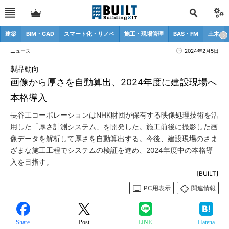
建築
BIM・CAD
スマート化・リノベ
施工・現場管理
BAS・FM
土木
ニュース
2024年2月5日
製品動向
画像から厚さを自動算出、2024年度に建設現場へ
本格導入
長谷工コーポレーションはNHK財団が保有する映像処理技術を活
用した「厚さ計測システム」を開発した。施工前後に撮影した画
像データを解析して厚さを自動算出する。今後、建設現場のさま
ざまな施工工程でシステムの検証を進め、2024年度中の本格導
入を目指す。
[BUILT]
PC用表示
関連情報
Share
Post
LINE
Hatena