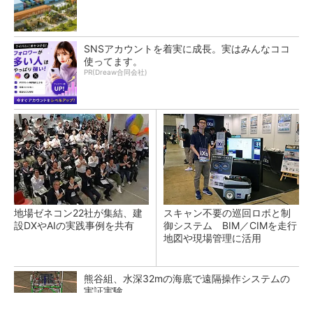
SNSアカウントを着実に成長。実はみんなココ
使ってます。
PR(Dreaw合同会社)
地場ゼネコン22社が集結、建
スキャン不要の巡回ロボと制
設DXやAIの実践事例を共有
御システム BIM／CIMを走行
地図や現場管理に活用
熊谷組、水深32mの海底で遠隔操作システムの
実証実験