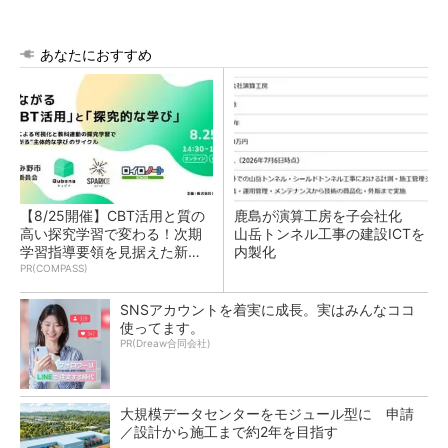
あなたにおすすめ
【8/25開催】CBT活用と質の
鹿島が演算工房を子会社化
高い探究学習で変わる！次期
山岳トンネル工事の建設ICTを
学習指導要領を見据えた新し
内製化
い学びと評価のカタチ【オン
PR(COMPASS)
ラインイベ...
SNSアカウントを着実に成長。実はみんなココ
使ってます。
PR(Dreaw合同会社)
大規模データセンターをモジュール型に 申請
／設計から施工まで約2年を目指す