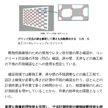
グリッド交点の差を解析して厚さを自動算出する
出典：長
谷工コーポレーションプレスリリース
断熱性能確保のための発泡ウレタン吹付後の厚さ確認や、コン
クリート打設後の不陸（凹凸）確認、床や壁、天井などの施工前
の下地の不陸確認などへの使用を想定している。
建設現場では断熱工事、床や壁の不陸調整などの施工工程で、
設計上確保が必要な厚さの計測や不陸の確認を行う。ほとんどの
計測作業は手作業で多くの時間がかり、また、精度確保のために
計測頻度を増やしていることから、作業の効率化が課題となって
いた。
高度な画像処理技術を活用し、寸法計測技術や建物診断技術を研