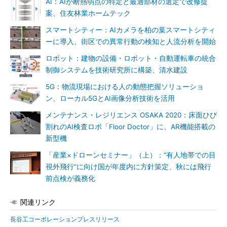
AI：AIが断熱弱点の特定と最適部材の選定で改修提
案、住友林業ホームテック
スマートシティー：AIカメラを柏の葉スマートシティ
ーに導入、街区での異常行動の検知と人流分析を開始
ロボット：建物の設備・ロボット・自動運転車の統合
制御システムを技術研究所に構築、清水建設
5G：物流現場における人の動態把握ソリューショ
ン、ローカル5GとAI画像分析技術を活用
メンテナンス・レジリエンス OSAKA 2020：床面ひび
割れのAI検査ロボ「Floor Doctor」に、AR機能搭載の
新型機
「産業×ドローンセミナー」（上）：“有人地帯での目
視外飛行”に向け国が年度内に方針策定、秋には飛行
前点検が義務化
関連リンク
長谷工コーポレーションプレスリリース