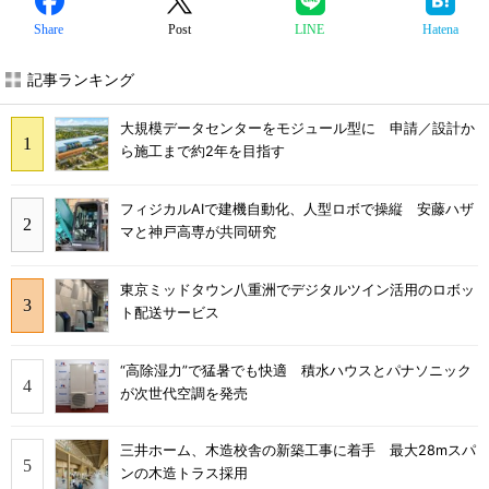
Share
Post
LINE
Hatena
記事ランキング
大規模データセンターをモジュール型に 申請／設計か
ら施工まで約2年を目指す
フィジカルAIで建機自動化、人型ロボで操縦 安藤ハザ
マと神戸高専が共同研究
東京ミッドタウン八重洲でデジタルツイン活用のロボッ
ト配送サービス
“高除湿力”で猛暑でも快適 積水ハウスとパナソニック
が次世代空調を発売
三井ホーム、木造校舎の新築工事に着手 最大28mスパ
ンの木造トラス採用