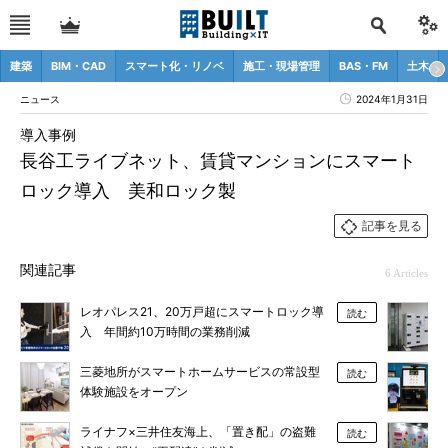
建築
BIM・CAD
スマート化・リノベ
施工・現場管理
BAS・FM
土木
ニュース
2024年1月31日
導入事例
長谷工ライブネット、賃貸マンションにスマート
ロック導入 美和ロック製
記事を見る
関連記事
6 Articles
レオパレス21、20万戸超にスマートロック導
読む
入 年間約10万時間の業務削減
三菱地所がスマートホームサービスの常設型
読む
体験施設をオープン
ライナフ×三井住友海上、「置き配」の盗難
読む