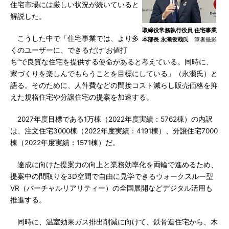
住宅市場には厳しい状況が続いていると
解説した。
取締役常務執行役員 住宅事業
こうした中で「住宅事業では、より多
本部長 永瀬俊哉氏
筆者撮影
くのユーザーに、できるだけ”お値打
ち”で良質な住宅を提供する使命があると考えている。同時に、
家づくりを楽しんでもらうことを目標にしている」（永瀬氏）と
語る。そのために、人件費などの間接コスト減らし販売価格を抑
えた規格住宅や分譲住宅の提案を加速する。
2027年度目標である1万棟（2022年度実績：5762棟）の内訳
は、注文住宅3000棟（2022年度実績：4191棟）、分譲住宅7000
棟（2022年度実績：1571棟）だ。
達成に向けた提案力の向上と業務効率化を両輪で進めるため、
提案中の間取りを3D空間で自由に見学できるウォークスルー型
VR（バーチャルリアリティー）の全国展開などデジタル活用も
推進する。
同時に、温室効果ガス排出削減に向けて、鉄骨造住宅から、木