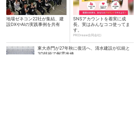
地場ゼネコン22社が集結、建
SNSアカウントを着実に成
設DXやAIの実践事例を共有
長。実はみんなココ使ってま
す。
PR(Dreaw合同会社)
東大赤門が27年秋に復活へ、清水建設が伝統と
3D技術で耐震改修
猛暑を乗り切るパナソニック製エアコン「エオ
リア」 草津生産ラインを50％自動化へ
PLATEAUビジョン2026を公表 AIで3D都市モ
デルの整備／更新を効率化