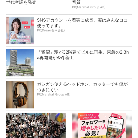
世代空調を発売
音質
PR(Marshall Group AB)
SNSアカウントを着実に成長。実はみんなココ
使ってます。
PR(Dreaw合同会社)
「鷺沼」駅が32階建てビルに再生、東急の2.3h
a再開発が今冬着工
ガシガシ使えるヘッドホン。カッターでも傷が
つきにくい
PR(Marshall Group AB)