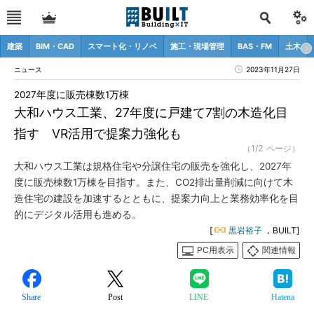
建築
BIM・CAD
スマート化・リノベ
施工・現場管理
BAS・FM
土木
ニュース
2023年11月27日
2027年度に販売棟数1万棟
大和ハウス工業、27年度に戸建て7割の木造化目
指す VR活用で提案力強化も
（1/2 ページ）
大和ハウス工業は規格住宅や分譲住宅の販売を強化し、2027年
度に販売棟数1万棟を目指す。また、CO2排出量削減に向けて木
造住宅の建設を加速するとともに、提案力向上と業務効率化を目
的にデジタル活用も進める。
[
黒岩裕子
，BUILT]
PC用表示
関連情報
Share
Post
LINE
Hatena