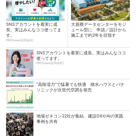
SNSアカウントを着実に成
大規模データセンターをモジ
長。実はみんなココ使ってま
ュール型に 申請／設計から
す。
施工まで約2年を目指す
PR(Dreaw合同会社)
SNSアカウントを着実に成長。実はみんなココ
使ってます。
PR(Dreaw合同会社)
“高除湿力”で猛暑でも快適 積水ハウスとパナ
ソニックが次世代空調を発売
地場ゼネコン22社が集結、建設DXやAIの実践
事例を共有