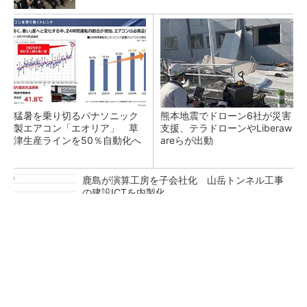
猛暑を乗り切るパナソニック
熊本地震でドローン6社が災害
製エアコン「エオリア」 草
支援、テラドローンやLiberaw
津生産ラインを50％自動化へ
areらが出動
鹿島が演算工房を子会社化 山岳トンネル工事
の建設ICTを内製化
充電不要の“熱中症警告”バンド、キーエンス系
新会社が開発