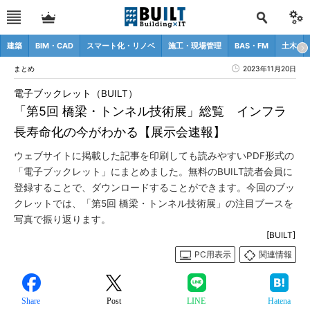
建築
BIM・CAD
スマート化・リノベ
施工・現場管理
BAS・FM
土木
まとめ
2023年11月20日
電子ブックレット（BUILT）
「第5回 橋梁・トンネル技術展」総覧 インフラ
長寿命化の今がわかる【展示会速報】
ウェブサイトに掲載した記事を印刷しても読みやすいPDF形式の
「電子ブックレット」にまとめました。無料のBUILT読者会員に
登録することで、ダウンロードすることができます。今回のブッ
クレットでは、「第5回 橋梁・トンネル技術展」の注目ブースを
写真で振り返ります。
[BUILT]
PC用表示
関連情報
Share
Post
LINE
Hatena