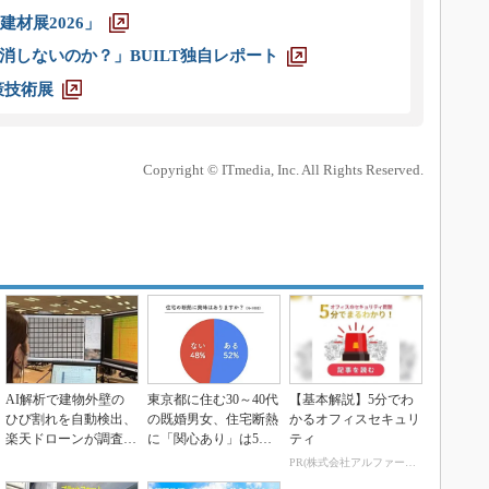
材展2026」
消しないのか？」BUILT独自レポート
策技術展
Copyright © ITmedia, Inc. All Rights Reserved.
AI解析で建物外壁の
東京都に住む30～40代
【基本解説】5分でわ
ひび割れを自動検出、
の既婚男女、住宅断熱
かるオフィスセキュリ
楽天ドローンが調査サ
に「関心あり」は5割
ティ
ービスを開始
強
PR(株式会社アルファーテクノ)