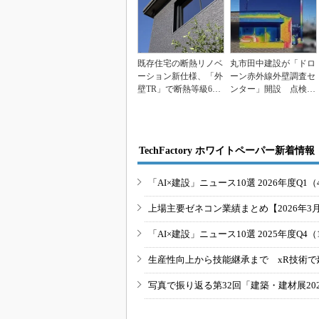
既存住宅の断熱リノベ
丸市田中建設が「ドロ
ーション新仕様、「外
ーン赤外線外壁調査セ
壁TR」で断熱等級6相
ンター」開設 点検か
当を実現 積水化学...
ら修繕工事まで一気
通...
TechFactory ホワイトペーパー新着情報
「AI×建設」ニュース10選 2026年度Q1（
上場主要ゼネコン業績まとめ【2026年3
「AI×建設」ニュース10選 2025年度Q4（
生産性向上から技能継承まで xR技術で
写真で振り返る第32回「建築・建材展20