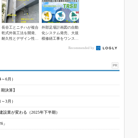
長谷工とニチハが複合
外部足場計画図の自動
乾式外装工法を開発、
化システム発売、大規
耐久性とデザイン性を
模修繕工事をワンスト
備えた外装仕上げ
ップ支援
Recommended by
PR
4～6月）
月期決算】
1～3月）
建設業が変わる（2025年下半期）
26」