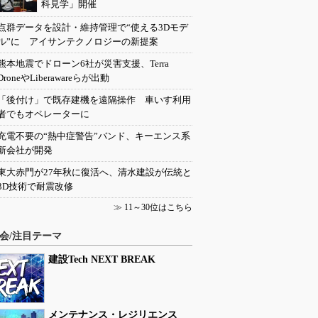
科見学」開催
点群データを設計・維持管理で“使える3Dモデ
ル”に アイサンテクノロジーの新提案
熊本地震でドローン6社が災害支援、Terra
DroneやLiberawareらが出動
「後付け」で既存建機を遠隔操作 車いす利用
者でもオペレーターに
充電不要の“熱中症警告”バンド、キーエンス系
新会社が開発
東大赤門が27年秋に復活へ、清水建設が伝統と
3D技術で耐震改修
≫
11～30位はこちら
会/注目テーマ
建設Tech NEXT BREAK
メンテナンス・レジリエンス