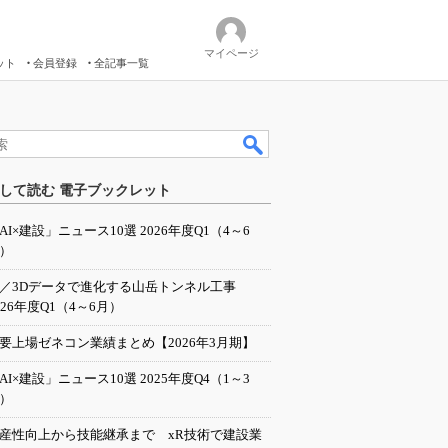
マイページ
ット
会員登録
全記事一覧
して読む 電子ブックレット
AI×建設」ニュース10選 2026年度Q1（4～6
）
I／3Dデータで進化する山岳トンネル工事
026年度Q1（4～6月）
要上場ゼネコン業績まとめ【2026年3月期】
AI×建設」ニュース10選 2025年度Q4（1～3
）
産性向上から技能継承まで xR技術で建設業