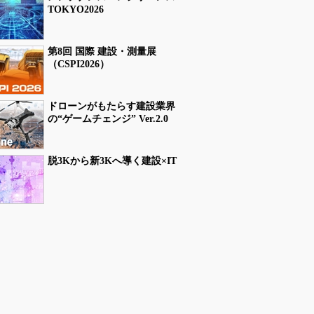
TOKYO2026
第8回 国際 建設・測量展
（CSPI2026）
ドローンがもたらす建設業界
の“ゲームチェンジ” Ver.2.0
脱3Kから新3Kへ導く建設×IT