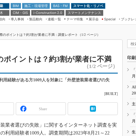
 築
施工・現場管理
BAS・FM
スマート化・リノベ
BIM
 木
CIM・GIS
スマートメンテナンス
i-Construction 2.0
動向
導入事例
製品動向
連載一覧
テーマ特集
展示会
ブックレ
Special
建設Tech NEXT BREAK
メンテナンス・レジリエンス
TOKYO2026
際のポイントは？約3割が業者に不満：調査レポート（1/2 ページ）
ドローンがもたらす建設業界の“ゲー
第8回 国際 建設・測量展
ムチェンジ” Ver.2.0
（CSPI2026）
脱3Kから新3Kへ導く建設×IT
第10回 JAPAN BUILD TOKYO－建
のポイントは？約3割が業者に不満
印刷
築・土木・不動産の先端技術展－
“Society5.0”時代のスマートビル
（1/2 ページ）
Japan Drone 2023
VR／ARが描くモノづくりのミライ
「
月
メンテナンス・レジリエンスOSAKA
用経験がある方1009人を対象に「外壁塗装業者選びの失
2020
A
日本 ものづくりワールド 2020
2
[
BUILT
]
メンテナンス・レジリエンスTOKYO
主
2019
Share
IGAS2018
「
月
装業者選びの失敗」に関するインターネット調査を実
生
用経験者1009人。調査期間は2023年8月21～22