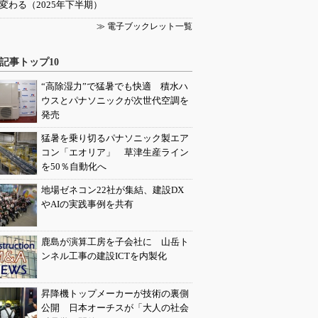
変わる（2025年下半期）
≫ 電子ブックレット一覧
記事トップ10
“高除湿力”で猛暑でも快適 積水ハ
ウスとパナソニックが次世代空調を
発売
猛暑を乗り切るパナソニック製エア
コン「エオリア」 草津生産ライン
を50％自動化へ
地場ゼネコン22社が集結、建設DX
やAIの実践事例を共有
鹿島が演算工房を子会社に 山岳ト
ンネル工事の建設ICTを内製化
昇降機トップメーカーが技術の裏側
公開 日本オーチスが「大人の社会