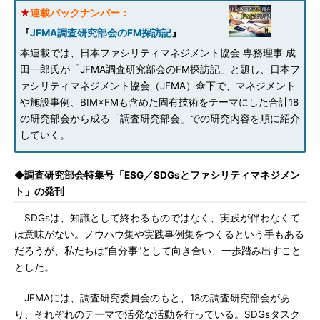
★
連載バックナンバー：
『
JFMA調査研究部会のFM探訪記
』
本連載では、日本ファシリティマネジメント協会 専務理事 成
田一郎氏が「JFMA調査研究部会のFM探訪記」と題し、日本フ
ァシリティマネジメント協会（JFMA）傘下で、マネジメント
や施設事例、BIM×FMも含めた固有技術をテーマにした合計18
の研究部会から成る「調査研究部会」での研究内容を順に紹介
していく。
◆調査研究部会特集号「ESG／SDGsとファシリティマネジメン
ト」の発刊
SDGsは、知識として終わるものではなく、実践が伴わなくて
は意味がない。ノウハウ集や実践事例集をつくるという手もある
だろうが、私たちは“自分事”として向き合い、一歩踏み出すこと
とした。
JFMAには、調査研究委員会のもと、18の調査研究部会があ
り、それぞれのテーマで活発な活動を行っている。SDGsタスク