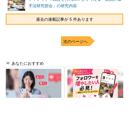
手法研究部会」の研究内容
過去の連載記事が 5 件あります
次のページへ
あなたにおすすめ
SNSアカウントを着実に成
SNSアカウントを着実に成
長。実はみんなココ使ってま
長。実はみんなココ使ってま
す。
す。
PR(Dreaw合同会社)
PR(Dreaw合同会社)