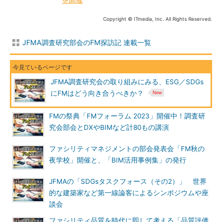
Copyright © ITmedia, Inc. All Rights Reserved.
JFMA調査研究部会のFM探訪記 連載一覧
JFMA調査研究会の取り組みにみる、ESG／SDGs
にFMはどう向き合うべきか？
FMの祭典「FMフォーラム 2023」開催中！調査研
究会部会とDXやBIMなど計80もの講演
ファシリティマネジメントの部会発表会「FM秋の
夜学校」開催と、「BIM活用事例集」の発行
JFMAの「SDGsタスクフォース（その2）」 世界
的な建築家など第一線論客によるシンポジウムや座
談会
ファシリティ品質を時代に即して考える「品質評価