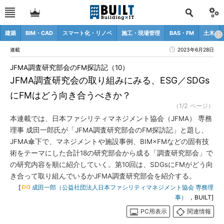
建築
BIM・CAD
スマート化・リノベ
施工・現場管理
BAS・FM
土木
連載
2023年6月28日
JFMA調査研究部会のFM探訪記（10）
JFMA調査研究会の取り組みにみる、ESG／SDGs
にFMはどう向き合うべきか？
（1/2 ページ）
本連載では、日本ファシリティマネジメント協会（JFMA） 専務
理事 成田一郎氏が「JFMA調査研究部会のFM探訪記」と題し、
JFMA傘下で、マネジメントや施設事例、BIM×FMなどの固有技
術をテーマにした合計18の研究部会から成る「調査研究部会」で
の研究内容を順に紹介していく。第10回は、SDGsにFMがどう向
き合って取り組んでいるかJFMA調査研究部会を紹介する。
[
成田一郎（公益社団法人日本ファシリティマネジメント協会 専務理
事）
，BUILT]
PC用表示
関連情報