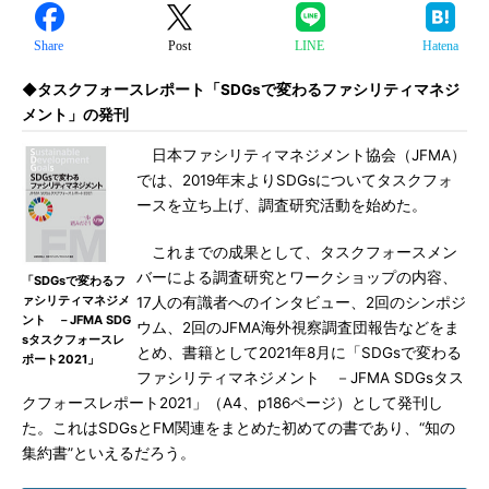
Share
Post
LINE
Hatena
◆タスクフォースレポート「SDGsで変わるファシリティマネジ
メント」の発刊
日本ファシリティマネジメント協会（JFMA）
では、2019年末よりSDGsについてタスクフォ
ースを立ち上げ、調査研究活動を始めた。
これまでの成果として、タスクフォースメン
バーによる調査研究とワークショップの内容、
「SDGsで変わるフ
ァシリティマネジメ
17人の有識者へのインタビュー、2回のシンポジ
ント －JFMA SDG
ウム、2回のJFMA海外視察調査団報告などをま
sタスクフォースレ
とめ、書籍として2021年8月に「SDGsで変わる
ポート2021」
ファシリティマネジメント －JFMA SDGsタス
クフォースレポート2021」（A4、p186ページ）として発刊し
た。これはSDGsとFM関連をまとめた初めての書であり、“知の
集約書”といえるだろう。