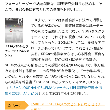
フォースリーダー 似内志朗氏は、調査研究委員長も務める。そ
こで、各部会長に有志としての参加をお願いした。
今まで、テーマは各部会独自に決めて活動し
ているのが常のため、調査研究部会は統一テー
マのもとで活動したことはない。SDGsタスクフ
ォースでは、それぞれの視点でSDGsについて検
討してもらった。SDGsに対しては、多様なアプ
「ESG／SDGsとフ
ローチがあっていいはずで、それこそが価値が
ァシリティマネジメ
ある。SDGsの勉強会からはじめる部会、事例を
ント」
研究する部会、17の目標別に研究する部会、
SDGsの視点から部会としての課題の発見やFMの在り方、取り組
み方を検討する部会――の各部会が“自分事”として一歩踏み出し
たのだ。それゆえ報告書も定型のパターンに収めていない。それ
らの成果を報告書「ESG／SDGsとファシリティマネジメント」
（
「JFMA JOURNAL-R6 JFMAジャーナル別冊 調査研究部会 特
集号2023」A4、p108
）として2023年4月に発刊した。
FM×ESG／SDGsの1つのヒントとなるセミナー
を開催