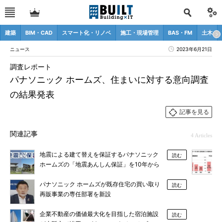
建築
BIM・CAD
スマート化・リノベ
施工・現場管理
BAS・FM
土木
ニュース
2023年6月21日
調査レポート
パナソニック ホームズ、住まいに対する意向調査
の結果発表
記事を見る
関連記事
4 Articles
地震による建て替えを保証するパナソニック
読む
ホームズの「地震あんしん保証」を10年から
35年に延長
パナソニック ホームズが既存住宅の買い取り
読む
再販事業の専任部署を新設
企業不動産の価値最大化を目指した宿泊施設
読む