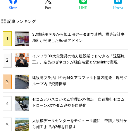
Share
Post
LINE
Hatena
記事ランキング
3D鉄筋モデルから加工用データまで連携、構造設計事
務所が開発したRevitアドイン
インフラDX大賞受賞の地方建設業でもできる「遠隔施
工」、奈良のゼネコンが独自装置とStarlinkで実現
建設廃プラ活用の高耐久アスファルト舗装開発、鹿島グ
ループ内で資源循環
セコムとパスコがダム管理DXを検証 自律飛行セコム
ドローンXXでダム巡視を自動化
大規模データセンターをモジュール型に 申請／設計か
ら施工まで約2年を目指す