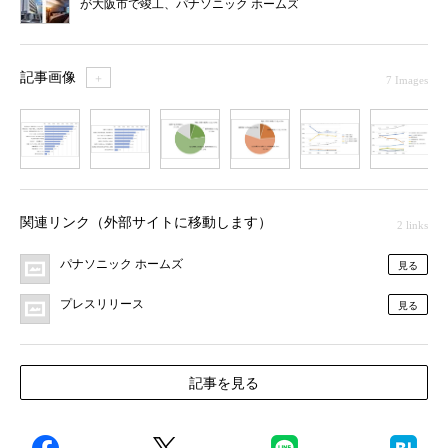
が大阪市で竣工、パナソニック ホームズ
記事画像
＋
7 Images
1
2
3
4
5
6
7
関連リンク（外部サイトに移動します）
2 links
パナソニック ホームズ
見る
プレスリリース
見る
記事を見る