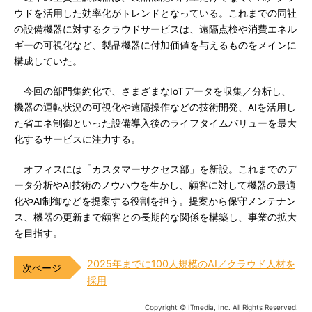
ウドを活用した効率化がトレンドとなっている。これまでの同社
の設備機器に対するクラウドサービスは、遠隔点検や消費エネル
ギーの可視化など、製品機器に付加価値を与えるものをメインに
構成していた。
今回の部門集約化で、さまざまなIoTデータを収集／分析し、
機器の運転状況の可視化や遠隔操作などの技術開発、AIを活用し
た省エネ制御といった設備導入後のライフタイムバリューを最大
化するサービスに注力する。
オフィスには「カスタマーサクセス部」を新設。これまでのデ
ータ分析やAI技術のノウハウを生かし、顧客に対して機器の最適
化やAI制御などを提案する役割を担う。提案から保守メンテナン
ス、機器の更新まで顧客との長期的な関係を構築し、事業の拡大
を目指す。
2025年までに100人規模のAI／クラウド人材を
採用
Copyright © ITmedia, Inc. All Rights Reserved.