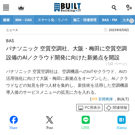
建築
BIM・CAD
スマート化・リノベ
施工・現場管理
BAS・FM
土木
ニュース
2023年6月6日
BAS
パナソニック 空質空調社、大阪・梅田に空質空調
設備のAI／クラウド開発に向けた新拠点を開設
（1/2 ページ）
パナソニック 空質空調社は、空調機器へのIoTやクラウド、AIの
活用強化に向けて大阪・梅田に新拠点をオープンした。AI／クラ
ウドなどの知見を持つ人材を集約し、新技術を活用した空調機器
導入後のサービスメニューの拡充に力を入れる。
[
宮裡將揮
，BUILT]
PC用表示
関連情報
Share
Post
LINE
Hatena