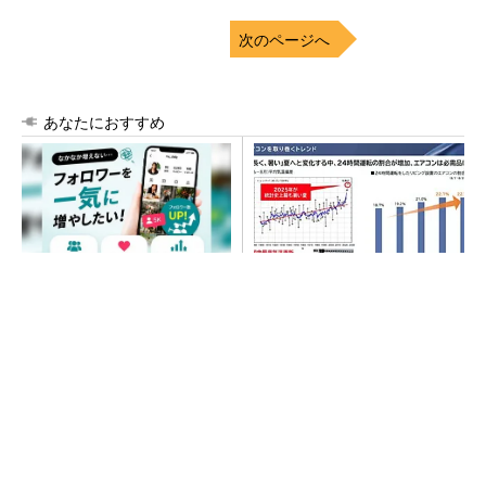
次のページへ
あなたにおすすめ
SNSアカウントを着実に成
猛暑を乗り切るパナソニック
長。実はみんなココ使ってま
製エアコン「エオリア」 草
す。
津生産ラインを50％自動化へ
PR(Dreaw合同会社)
SNSアカウントを着実に成長。実はみんなココ
使ってます。
PR(Dreaw合同会社)