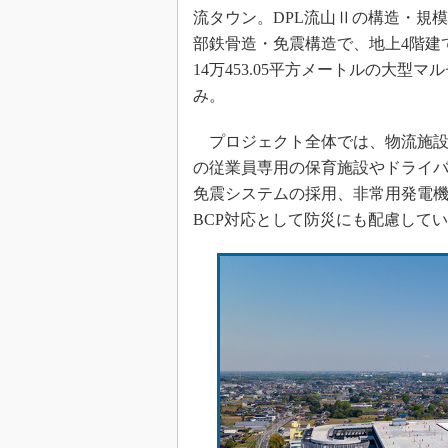
流タウン。DPL流山Ⅱの構造・規
部鉄骨造・免震構造で、地上4階建て
14万453.05平方メートルの大
み。
プロジェクト全体では、物流施設
の従業員専用の保育施設やドライ
免震システムの採用、非常用発電
BCP対応として防災にも配慮して