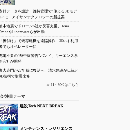
点群データを設計・維持管理で“使える3Dモデ
ル”に アイサンテクノロジーの新提案
熊本地震でドローン6社が災害支援、Terra
DroneやLiberawareらが出動
「後付け」で既存建機を遠隔操作 車いす利用
者でもオペレーターに
充電不要の“熱中症警告”バンド、キーエンス系
新会社が開発
東大赤門が27年秋に復活へ、清水建設が伝統と
3D技術で耐震改修
≫
11～30位はこちら
会/注目テーマ
建設Tech NEXT BREAK
メンテナンス・レジリエンス