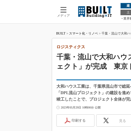
建
土
メディア
業界
BUILT
>
スマート化・リノベ
>
千葉・流山で大和ハ
ロジスティクス
千葉・流山で大和ハウ
ェクト」が完成 東京
大和ハウス工業は、千葉県流山市で総延べ
「DPL流山プロジェクト」の建設を進め
竣工したことで、プロジェクト全体が完
2023年05月29日 10時00分 公開
印刷する
見る