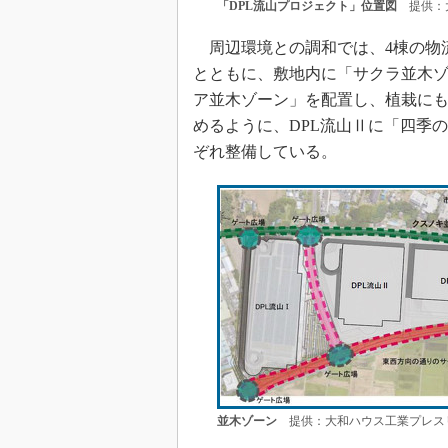
「DPL流山プロジェクト」位置図
提供：大
周辺環境との調和では、4棟の物
とともに、敷地内に「サクラ並木
ア並木ゾーン」を配置し、植栽に
めるように、DPL流山Ⅱに「四季
ぞれ整備している。
並木ゾーン
提供：大和ハウス工業プレス