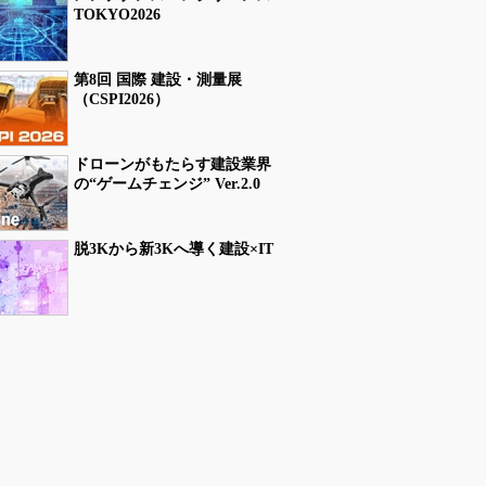
TOKYO2026
第8回 国際 建設・測量展
（CSPI2026）
ドローンがもたらす建設業界
の“ゲームチェンジ” Ver.2.0
脱3Kから新3Kへ導く建設×IT