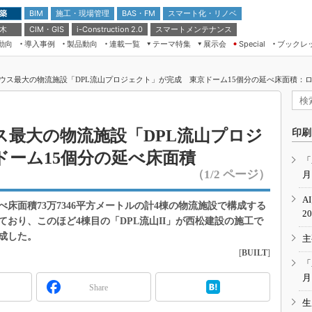
 築
施工・現場管理
BAS・FM
スマート化・リノベ
BIM
 木
CIM・GIS
スマートメンテナンス
i-Construction 2.0
動向
導入事例
製品動向
連載一覧
テーマ特集
展示会
ブックレ
Special
建設Tech NEXT BREAK
メンテナンス・レジリエンス
TOKYO2026
ウス最大の物流施設「DPL流山プロジェクト」が完成 東京ドーム15個分の延べ床面積：ロジ
ドローンがもたらす建設業界の“ゲー
第8回 国際 建設・測量展
ムチェンジ” Ver.2.0
（CSPI2026）
脱3Kから新3Kへ導く建設×IT
第10回 JAPAN BUILD TOKYO－建
ス最大の物流施設「DPL流山プロジ
印刷
築・土木・不動産の先端技術展－
“Society5.0”時代のスマートビル
ドーム15個分の延べ床面積
Japan Drone 2023
VR／ARが描くモノづくりのミライ
「
（1/2 ページ）
月
メンテナンス・レジリエンスOSAKA
2020
A
床面積73万7346平方メートルの計4棟の物流施設で構成する
日本 ものづくりワールド 2020
2
ており、このほど4棟目の「DPL流山II」が西松建設の施工で
メンテナンス・レジリエンスTOKYO
成した。
主
2019
[
BUILT
]
IGAS2018
「
月
Share
生