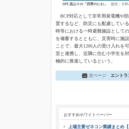
DPL流山Ⅱの「四季のにわ」
提供：大和
BCP対応として非常用発電機や
置するなど、防災にも配慮している
時等における一時避難施設としての
を備蓄するとともに、災害時に施
ことで、最大1200人の受け入れを
堂と連携し、近隣に住む小学生を
極的に推進しているという。
次ページ
エントラ
→
おすすめホワイトペーパー
上場主要ゼネコン業績まとめ【2