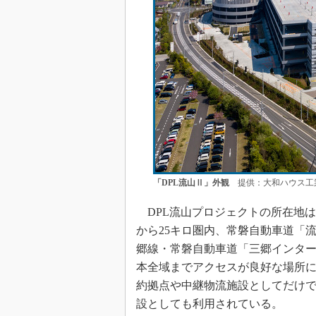
「DPL流山Ⅱ」外観
提供：大和ハウス工
DPL流山プロジェクトの所在地
から25キロ圏内、常磐自動車道「流
郷線・常磐自動車道「三郷インター
本全域までアクセスが良好な場所
約拠点や中継物流施設としてだけ
設としても利用されている。