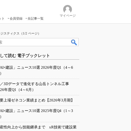
マイページ
ット
会員登録
全記事一覧
スティクス（1/2 ページ）
して読む 電子ブックレット
AI×建設」ニュース10選 2026年度Q1（4～6
）
I／3Dデータで進化する山岳トンネル工事
026年度Q1（4～6月）
要上場ゼネコン業績まとめ【2026年3月期】
AI×建設」ニュース10選 2025年度Q4（1～3
）
産性向上から技能継承まで xR技術で建設業