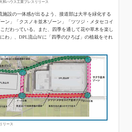
和ハウス工業プレスリリース
流施設の一体感が出るよう、接道部は大半を緑化する
ゾーン」「クスノキ並木ゾーン」「ツツジ・メタセコイ
もこだわっている。また、四季を通して花や草木を楽し
のにわ」、DPL流山Ⅳに「四季のひろば」の植栽をそれ
リリース