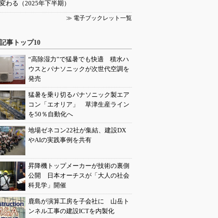
変わる（2025年下半期）
≫ 電子ブックレット一覧
記事トップ10
“高除湿力”で猛暑でも快適 積水ハ
ウスとパナソニックが次世代空調を
発売
猛暑を乗り切るパナソニック製エア
コン「エオリア」 草津生産ライン
を50％自動化へ
地場ゼネコン22社が集結、建設DX
やAIの実践事例を共有
昇降機トップメーカーが技術の裏側
公開 日本オーチスが「大人の社会
科見学」開催
鹿島が演算工房を子会社に 山岳ト
ンネル工事の建設ICTを内製化