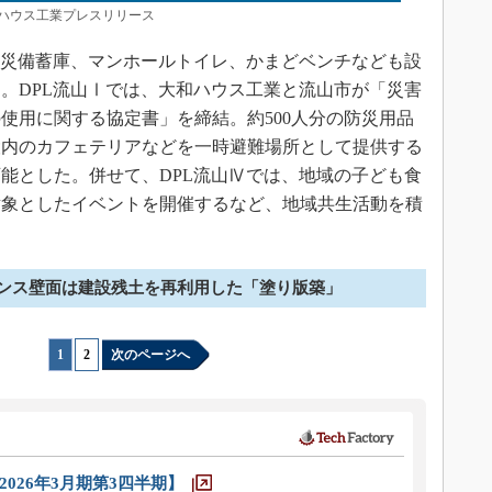
ハウス工業プレスリリース
防災備蓄庫、マンホールトイレ、かまどベンチなども設
。DPL流山Ⅰでは、大和ハウス工業と流山市が「災害
使用に関する協定書」を締結。約500人分の防災用品
設内のカフェテリアなどを一時避難場所として提供する
可能とした。併せて、DPL流山Ⅳでは、地域の子ども食
対象としたイベントを開催するなど、地域共生活動を積
ンス壁面は建設残土を再利用した「塗り版築」
1
|
2
次のページへ
026年3月期第3四半期】