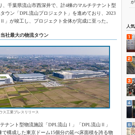
が
より、千葉県流山市西深井で、計4棟のマルチテナント型
ウン「DPL流山プロジェクト」を進めており、2023
流山Ⅱ」が竣工し、プロジェクト全体が完成に至った。
人気
る当社最大の物流タウン
ウス工業プレスリリース
テナント型物流施設「DPL流山Ⅰ」「DPL流山Ⅱ」
4棟で構成した東京ドーム15個分の延べ床面積を誇る物