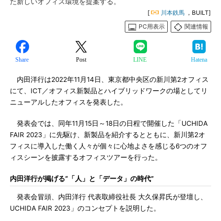
た新しいオフィス環境を提案する。
[
川本鉄馬
，BUILT]
PC用表示
関連情報
Share
Post
LINE
Hatena
内田洋行は2022年11月14日、東京都中央区の新川第2オフィス
にて、ICT／オフィス新製品とハイブリッドワークの場としてリ
ニューアルしたオフィスを発表した。
発表会では、同年11月15日～18日の日程で開催した「UCHIDA
FAIR 2023」に先駆け、新製品を紹介するとともに、新川第2オ
フィスに導入した働く人々が個々に心地よさを感じる6つのオフ
ィスシーンを披露するオフィスツアーを行った。
内田洋行が掲げる“「人」と「データ」の時代”
発表会冒頭、内田洋行 代表取締役社長 大久保昇氏が登壇し、
UCHIDA FAIR 2023」のコンセプトを説明した。