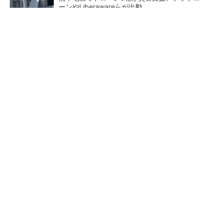
ーンやLiberawareらが出動
鹿島が演算工房を子会社化 山岳トンネル工事
の建設ICTを内製化
大規模データセンターをモジュール型に 申請
／設計から施工まで約2年を目指す
東大赤門が27年秋に復活へ、
充電不要の“熱中症警告”バン