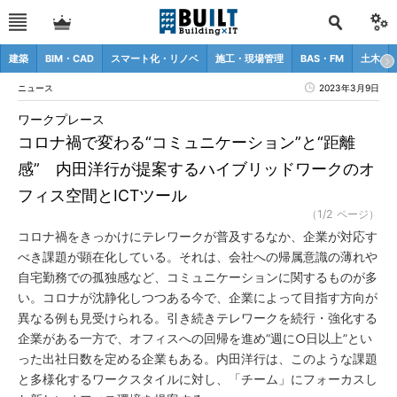
建築
BIM・CAD
スマート化・リノベ
施工・現場管理
BAS・FM
土木
ニュース
2023年3月9日
ワークプレース
コロナ禍で変わる“コミュニケーション”と“距離
感” 内田洋行が提案するハイブリッドワークのオ
フィス空間とICTツール
（1/2 ページ）
コロナ禍をきっかけにテレワークが普及するなか、企業が対応す
べき課題が顕在化している。それは、会社への帰属意識の薄れや
自宅勤務での孤独感など、コミュニケーションに関するものが多
い。コロナが沈静化しつつある今で、企業によって目指す方向が
異なる例も見受けられる。引き続きテレワークを続行・強化する
企業がある一方で、オフィスへの回帰を進め“週に○日以上”とい
った出社日数を定める企業もある。内田洋行は、このような課題
と多様化するワークスタイルに対し、「チーム」にフォーカスし