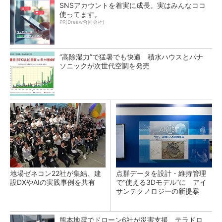
SNSアカウントを着実に成長。実はみんなココ
使ってます。
PR(Dreaw合同会社)
“高除湿力”で猛暑でも快適 積水ハウスとパナ
ソニックが次世代空調を発売
地場ゼネコン22社が集結、建
点群データを設計・維持管理
設DXやAIの実践事例を共有
で“使える3Dモデル”に アイ
サンテクノロジーの新提案
熊本地震でドローン6社が災害支援、テラドロ