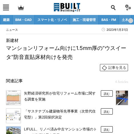
建築
BIM・CAD
スマート化・リノベ
施工・現場管理
BAS・FM
土木
ニュース
2023年1月31日
新建材
マンションリフォーム向けに1.5mm厚の“ウスイー
タ”防音直貼床材向けを発売
記事を見る
関連記事
4 Articles
矢野経済研究所が住宅リフォーム市場に関す
読む
る調査を実施
「サステナブル建築物等先導事業（次世代住
読む
宅型）」第2回採択決定
LIFULL、リノベ済み中古マンション市場のト
読む