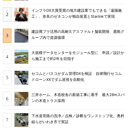
インフラDX大賞受賞の地方建設業でもできる「遠隔施
工」、奈良のゼネコンが独自装置とStarlinkで実現
建設廃プラ活用の高耐久アスファルト舗装開発、鹿島グ
ループ内で資源循環
大規模データセンターをモジュール型に 申請／設計か
ら施工まで約2年を目指す
セコムとパスコがダム管理DXを検証 自律飛行セコム
ドローンXXでダム巡視を自動化
三井ホーム、木造校舎の新築工事に着手 最大28mスパ
ンの木造トラス採用
下水道管路の洗浄／点検／診断をワンストップ化、奥村
組らがいわき市で実証