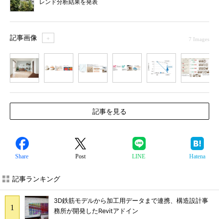
レンド分析結果を発表
記事画像
＋
7 Images
1
2
3
4
5
6
7
記事を見る
Share
Post
LINE
Hatena
記事ランキング
3D鉄筋モデルから加工用データまで連携、構造設計事
務所が開発したRevitアドイン