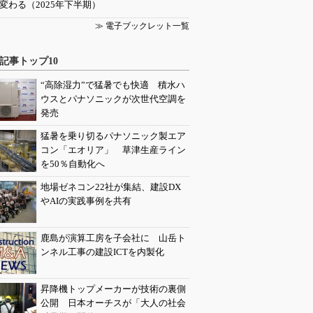
変わる（2025年下半期）
≫ 電子ブックレット一覧
記事トップ10
“高除湿力”で猛暑でも快適 積水ハ
ウスとパナソニックが次世代空調を
発売
猛暑を乗り切るパナソニック製エア
コン「エオリア」 草津生産ライン
を50％自動化へ
地場ゼネコン22社が集結、建設DX
やAIの実践事例を共有
鹿島が演算工房を子会社に 山岳ト
ンネル工事の建設ICTを内製化
昇降機トップメーカーが技術の裏側
公開 日本オーチスが「大人の社会