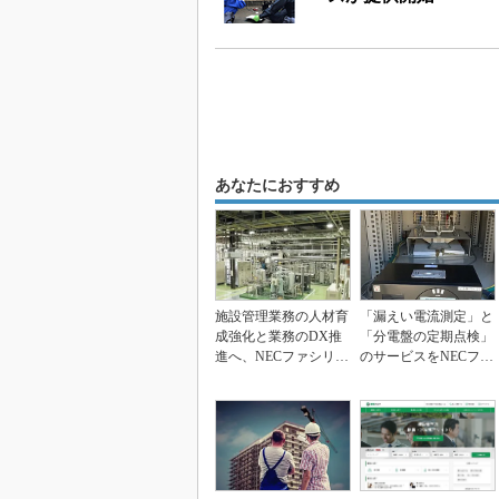
あなたにおすすめ
施設管理業務の人材育
「漏えい電流測定」と
成強化と業務のDX推
「分電盤の定期点検」
進へ、NECファシリテ
のサービスをNECファ
ィーズが千葉に新拠...
シリティーズが提供...