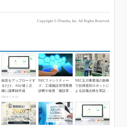
Copyright © ITmedia, Inc. All Rights Reserved.
録音をアップロードす
NECファシリティー
NEC玉川事業場の新棟
るだけ。AIが速く正
ズ、工場施設管理業務
で自律巡回ロボットに
確に議事録作成
診断や改善「施設管理
よる設備点検を実証
マイスター」
ugo mini導...
PR(カイタヨ)