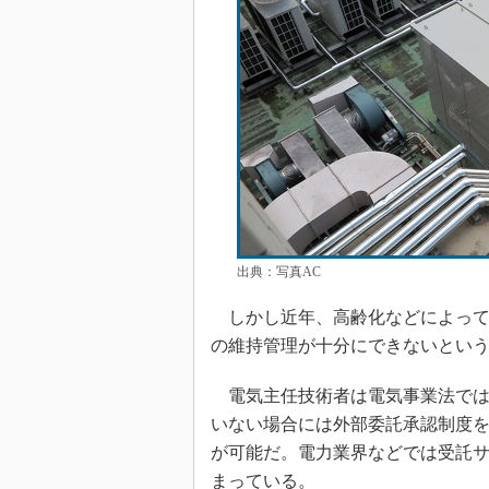
出典：写真AC
しかし近年、高齢化などによって
の維持管理が十分にできないとい
電気主任技術者は電気事業法では
いない場合には外部委託承認制度
が可能だ。電力業界などでは受託
まっている。