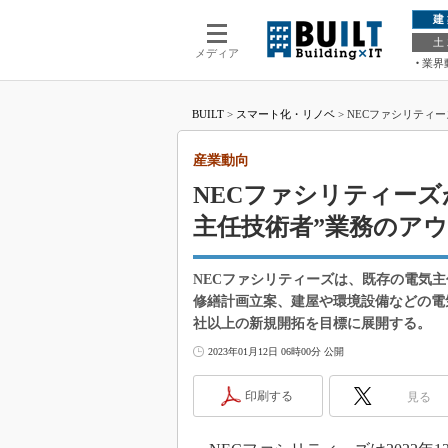
建
土
メディア
業界
BUILT
>
スマート化・リノベ
>
NECファシリティ
産業動向
NECファシリティーズ
主任技術者”業務のア
NECファシリティーズは、既存の電気
修繕計画立案、建屋や環境設備などの電
社以上の新規開拓を目標に展開する。
2023年01月12日 06時00分 公開
印刷する
見る