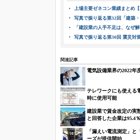
上場主要ゼネコン業績まとめ【2
写真で振り返る第32回「建築・建
「建設業の人手不足は、なぜ解
写真で振り返る第30回 震災対
関連記事
電気設備業界の2022年
テレワークにも使える電
時に使用可能
建設業で賃金改定の実態
と回答した企業は95.4
「漏えい電流測定」と
ーズが提供開始