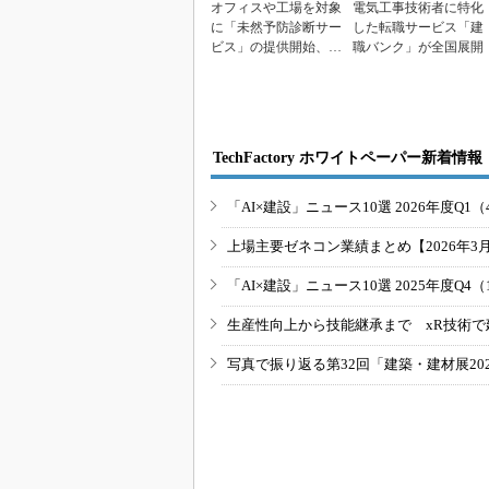
オフィスや工場を対象
電気工事技術者に特化
に「未然予防診断サー
した転職サービス「建
ビス」の提供開始、N
職バンク」が全国展開
ECファシリティーズ...
TechFactory ホワイトペーパー新着情報
「AI×建設」ニュース10選 2026年度Q1（
上場主要ゼネコン業績まとめ【2026年3
「AI×建設」ニュース10選 2025年度Q4（
生産性向上から技能継承まで xR技術で
写真で振り返る第32回「建築・建材展20