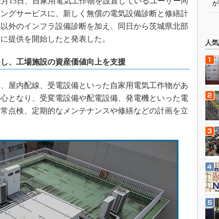
12月15日、自家用電気工作物を設置しているユーザー向
が
シングサービスに、新しく無償の電気設備診断と修繕計
気以外のインフラ設備診断を加え、同日から茨城県北部
象に提供を開始したと発表した。
人気
ーし、工場施設の資産価値向上を支援
、屋内配線、受電設備といった自家用電気工作物があ
中心となり、受変電設備や配電設備、発電機といった電
日常点検、定期的なメンテナンスや修繕などの計画を立