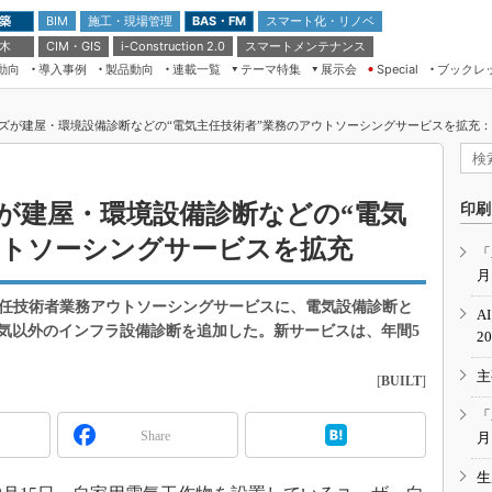
 築
施工・現場管理
BAS・FM
スマート化・リノベ
BIM
 木
CIM・GIS
スマートメンテナンス
i-Construction 2.0
動向
導入事例
製品動向
連載一覧
テーマ特集
展示会
ブックレ
Special
建設Tech NEXT BREAK
メンテナンス・レジリエンス
TOKYO2026
ーズが建屋・環境設備診断などの“電気主任技術者”業務のアウトソーシングサービスを拡充
ドローンがもたらす建設業界の“ゲー
第8回 国際 建設・測量展
ムチェンジ” Ver.2.0
（CSPI2026）
脱3Kから新3Kへ導く建設×IT
第10回 JAPAN BUILD TOKYO－建
が建屋・環境設備診断などの“電気
印刷
築・土木・不動産の先端技術展－
“Society5.0”時代のスマートビル
ウトソーシングサービスを拡充
Japan Drone 2023
VR／ARが描くモノづくりのミライ
「
月
メンテナンス・レジリエンスOSAKA
2020
主任技術者業務アウトソーシングサービスに、電気設備診断と
A
日本 ものづくりワールド 2020
気以外のインフラ設備診断を追加した。新サービスは、年間5
2
メンテナンス・レジリエンスTOKYO
主
2019
[
BUILT
]
IGAS2018
「
Share
月
生