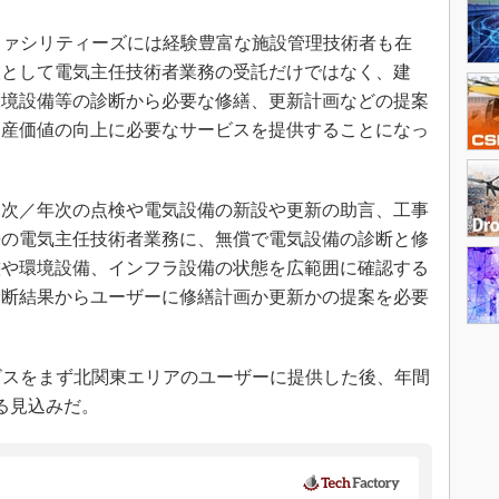
ファシリティーズには経験豊富な施設管理技術者も在
人として電気主任技術者業務の受託だけではなく、建
環境設備等の診断から必要な修繕、更新計画などの提案
資産価値の向上に必要なサービスを提供することになっ
次／年次の点検や電気設備の新設や更新の助言、工事
来の電気主任技術者業務に、無償で電気設備の診断と修
態や環境設備、インフラ設備の状態を広範囲に確認する
診断結果からユーザーに修繕計画か更新かの提案を必要
ビスをまず北関東エリアのユーザーに提供した後、年間
る見込みだ。