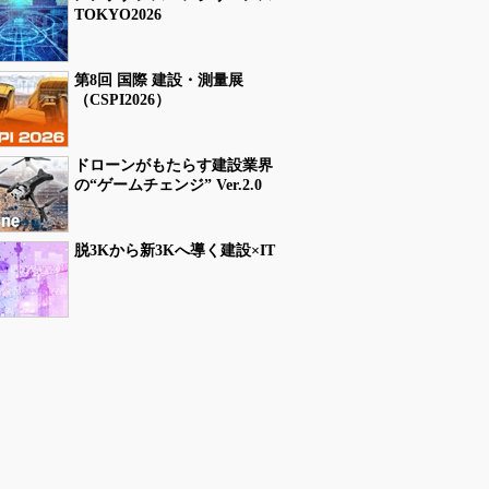
TOKYO2026
第8回 国際 建設・測量展
（CSPI2026）
ドローンがもたらす建設業界
の“ゲームチェンジ” Ver.2.0
脱3Kから新3Kへ導く建設×IT