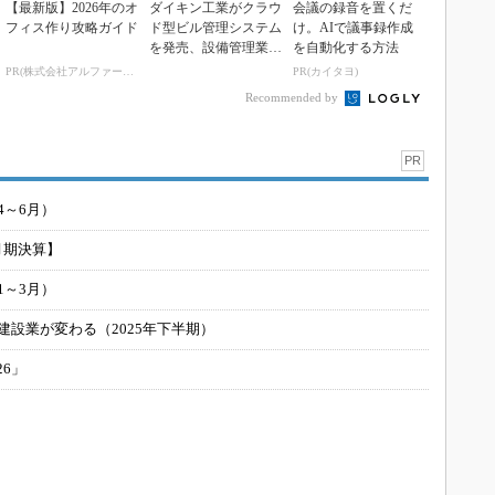
【最新版】2026年のオ
ダイキン工業がクラウ
会議の録音を置くだ
フィス作り攻略ガイド
ド型ビル管理システム
け。AIで議事録作成
を発売、設備管理業務
を自動化する方法
を遠隔で実現
PR(株式会社アルファーテクノ)
PR(カイタヨ)
Recommended by
PR
4～6月）
月期決算】
1～3月）
建設業が変わる（2025年下半期）
26」