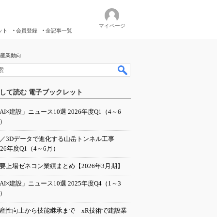
マイページ
ット
会員登録
全記事一覧
：産業動向
して読む 電子ブックレット
AI×建設」ニュース10選 2026年度Q1（4～6
）
I／3Dデータで進化する山岳トンネル工事
026年度Q1（4～6月）
要上場ゼネコン業績まとめ【2026年3月期】
AI×建設」ニュース10選 2025年度Q4（1～3
）
産性向上から技能継承まで xR技術で建設業