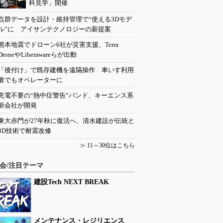
科見学」開催
点群データを設計・維持管理で“使える3Dモデ
ル”に アイサンテクノロジーの新提案
熊本地震でドローン6社が災害支援、Terra
DroneやLiberawareらが出動
「後付け」で既存建機を遠隔操作 車いす利用
者でもオペレーターに
充電不要の“熱中症警告”バンド、キーエンス系
新会社が開発
東大赤門が27年秋に復活へ、清水建設が伝統と
3D技術で耐震改修
≫
11～30位はこちら
会/注目テーマ
建設Tech NEXT BREAK
メンテナンス・レジリエンス