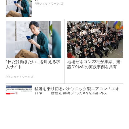
PR(ショットワークス)
1日だけ働きたい、を叶える求
地場ゼネコン22社が集結、建
人サイト
設DXやAIの実践事例を共有
PR(ショットワークス)
猛暑を乗り切るパナソニック製エアコン「エオ
リア」 草津生産ラインを50％自動化へ
熊本地震でドローン6社が災害支援、テラドロ
ーンやLiberawareらが出動