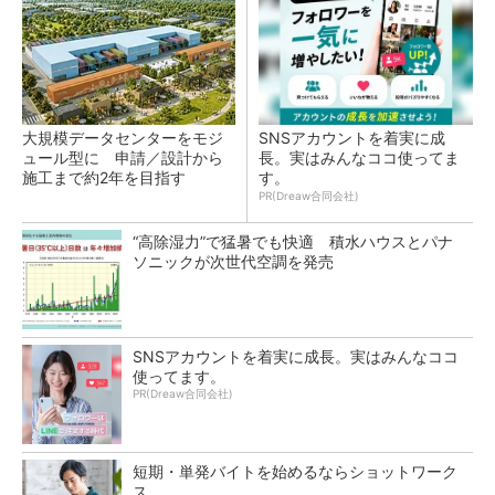
大規模データセンターをモジ
SNSアカウントを着実に成
ュール型に 申請／設計から
長。実はみんなココ使ってま
施工まで約2年を目指す
す。
PR(Dreaw合同会社)
“高除湿力”で猛暑でも快適 積水ハウスとパナ
ソニックが次世代空調を発売
SNSアカウントを着実に成長。実はみんなココ
使ってます。
PR(Dreaw合同会社)
短期・単発バイトを始めるならショットワーク
ス