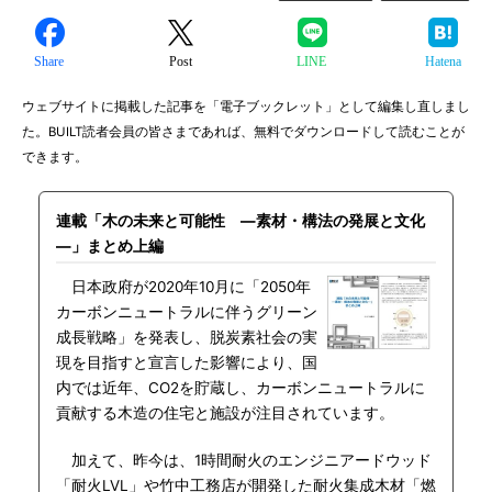
Share
Post
LINE
Hatena
ウェブサイトに掲載した記事を「電子ブックレット」として編集し直しまし
た。BUILT読者会員の皆さまであれば、無料でダウンロードして読むことが
できます。
連載「木の未来と可能性 ―素材・構法の発展と文化
―」まとめ上編
日本政府が2020年10月に「2050年
カーボンニュートラルに伴うグリーン
成長戦略」を発表し、脱炭素社会の実
現を目指すと宣言した影響により、国
内では近年、CO2を貯蔵し、カーボンニュートラルに
貢献する木造の住宅と施設が注目されています。
加えて、昨今は、1時間耐火のエンジニアードウッド
「耐火LVL」や竹中工務店が開発した耐火集成木材「燃