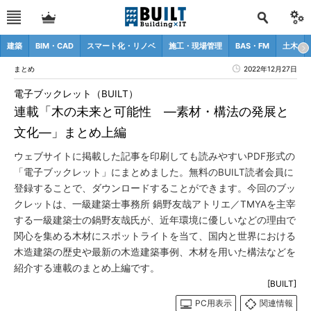
建築
BIM・CAD
スマート化・リノベ
施工・現場管理
BAS・FM
土木
まとめ
2022年12月27日
電子ブックレット（BUILT）
連載「木の未来と可能性 ―素材・構法の発展と
文化―」まとめ上編
ウェブサイトに掲載した記事を印刷しても読みやすいPDF形式の
「電子ブックレット」にまとめました。無料のBUILT読者会員に
登録することで、ダウンロードすることができます。今回のブッ
クレットは、一級建築士事務所 鍋野友哉アトリエ／TMYAを主宰
する一級建築士の鍋野友哉氏が、近年環境に優しいなどの理由で
関心を集める木材にスポットライトを当て、国内と世界における
木造建築の歴史や最新の木造建築事例、木材を用いた構法などを
紹介する連載のまとめ上編です。
[BUILT]
PC用表示
関連情報