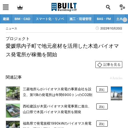
建築
BIM・CAD
スマート化・リノベ
施工・現場管理
BAS・FM
土木
ニュース
2022年10月20日
プロジェクト
愛媛県内子町で地元産材を活用した木造バイオマ
ス発電所が稼働を開始
記事を見る
関連記事
4 Articles
三菱地所らがバイオマス発電の事業会社を設
読む
立、第1弾の発電所は年間6900トンのCO2削
減
西松建設が木質バイオマス発電事業に進出、
読む
山口県で木質バイオマス発電所を開発
福島県で発電規模1990kWのバイオマス発電
読む