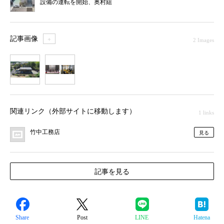
設備の運転を開始、奥村組
記事画像
＋
2 Images
1
2
関連リンク（外部サイトに移動します）
1 links
竹中工務店
見る
記事を見る
Share
Post
LINE
Hatena