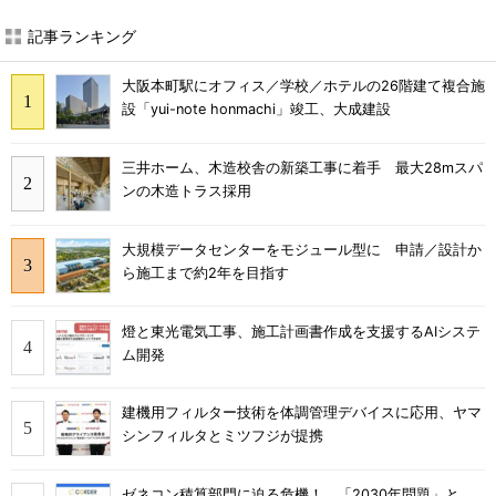
記事ランキング
大阪本町駅にオフィス／学校／ホテルの26階建て複合施
設「yui-note honmachi」竣工、大成建設
三井ホーム、木造校舎の新築工事に着手 最大28mスパ
ンの木造トラス採用
大規模データセンターをモジュール型に 申請／設計か
ら施工まで約2年を目指す
燈と東光電気工事、施工計画書作成を支援するAIシステ
ム開発
建機用フィルター技術を体調管理デバイスに応用、ヤマ
シンフィルタとミツフジが提携
ゼネコン積算部門に迫る危機！ 「2030年問題」と