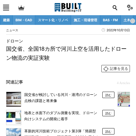
建築
BIM・CAD
スマート化・リノベ
施工・現場管理
BAS・FM
土木
ニュース
2022年10月13日
ドローン
国交省、全国18カ所で河川上空を活用したドロー
ン物流の実証実験
記事を見る
関連記事
4 Articles
国交省が検討している河川・港湾のドローン
読む
点検の課題と将来像
地表と水面下のダブル測量を実現、ドローン
読む
向けシステムの開発に着手
革新的河川技術プロジェクト第3弾「簡易型
読む