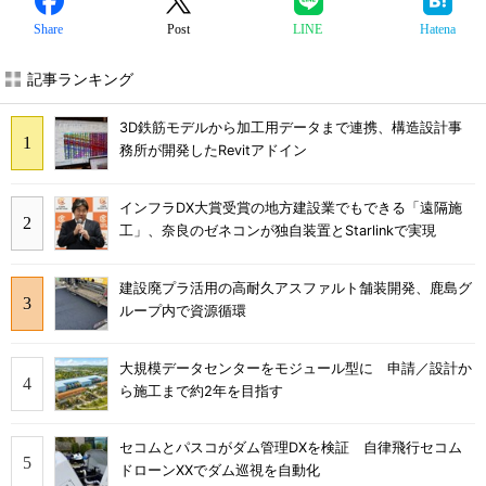
Share
Post
LINE
Hatena
記事ランキング
3D鉄筋モデルから加工用データまで連携、構造設計事
務所が開発したRevitアドイン
インフラDX大賞受賞の地方建設業でもできる「遠隔施
工」、奈良のゼネコンが独自装置とStarlinkで実現
建設廃プラ活用の高耐久アスファルト舗装開発、鹿島グ
ループ内で資源循環
大規模データセンターをモジュール型に 申請／設計か
ら施工まで約2年を目指す
セコムとパスコがダム管理DXを検証 自律飛行セコム
ドローンXXでダム巡視を自動化