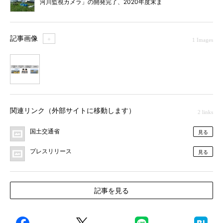
河川監視カメラ」の開発完了、2020年度末ま
でに3700カ所に設置
記事画像
＋
1 Images
1
関連リンク（外部サイトに移動します）
2 links
国土交通省
見る
プレスリリース
見る
記事を見る