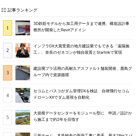
記事ランキング
3D鉄筋モデルから加工用データまで連携、構造設計事
務所が開発したRevitアドイン
インフラDX大賞受賞の地方建設業でもできる「遠隔施
工」、奈良のゼネコンが独自装置とStarlinkで実現
建設廃プラ活用の高耐久アスファルト舗装開発、鹿島グ
ループ内で資源循環
セコムとパスコがダム管理DXを検証 自律飛行セコム
ドローンXXでダム巡視を自動化
大規模データセンターをモジュール型に 申請／設計か
ら施工まで約2年を目指す
三井ホーム、木造校舎の新築工事に着手 最大28mスパ