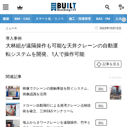
建築
BIM・CAD
スマート化・リノベ
施工・現場管理
BAS・FM
土木
ニュース
2022年10月13日
導入事例
大林組が遠隔操作も可能な天井クレーンの自動運
転システムを開発、1人で操作可能
記事を見る
関連記事
4 Articles
映像でクレーンの接触事故を防ぐシステム、
読む
画像認識を活用
ドローン自動飛行による港湾クレーン点検技
読む
術を確立、三井E&Sマシナリーら
地上からタワークレーンを遠隔操作、竹中と
読む