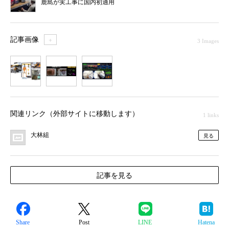
鹿島が実工事に国内初適用
記事画像
＋
3 Images
1
2
3
関連リンク（外部サイトに移動します）
1 links
大林組
見る
記事を見る
Share
Post
LINE
Hatena