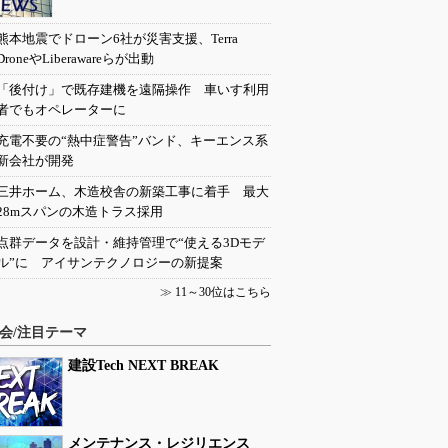
熊本地震でドローン6社が災害支援、Terra
DroneやLiberawareらが出動
「後付け」で既存建機を遠隔操作 車いす利用
者でもオペレーターに
充電不要の“熱中症警告”バンド、キーエンス系
新会社が開発
三井ホーム、木造校舎の新築工事に着手 最大
28mスパンの木造トラス採用
点群データを設計・維持管理で“使える3Dモデ
ル”に アイサンテクノロジーの新提案
≫
11～30位はこちら
会/注目テーマ
建設Tech NEXT BREAK
メンテナンス・レジリエンス