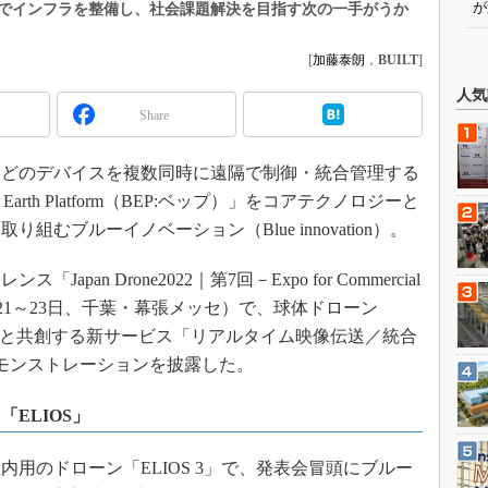
が
でインフラを整備し、社会課題解決を目指す次の一手がうか
[
加藤泰朗
，
BUILT
]
人気
Share
どのデバイスを複数同時に遠隔で制御・統合管理する
rth Platform（BEP:ベップ）」をコアテクノロジーと
むブルーイノベーション（Blue innovation）。
n Drone2022｜第7回－Expo for Commercial
2年6月21～23日、千葉・幕張メッセ）で、球体ドローン
ィーと共創する新サービス「リアルタイム映像伝送／統合
モンストレーションを披露した。
「ELIOS」
用のドローン「ELIOS 3」で、発表会冒頭にブルー