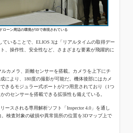
ドローン周辺の環境が3Dで表現されている
いることで、ELIOS 3は「リアルタイムの取得デー
ット、操作性、安全性など、さまざまな要素が飛躍的に
マルカメラ、距離センサーを搭載。カメラを上下にチ
成により、180度の撮影が可能だ。機体後部にはカメ
できるモジュラー式ポートが2つ用意されており（1つ
てほかのセンサーを搭載できる拡張性も備えている。
される専用解析ソフト「Inspector 4.0」を通し
力。検査対象の破損や異常箇所の位置を3Dマップ上で