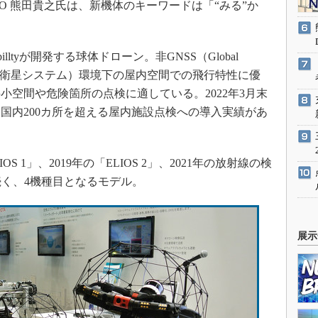
EO 熊田貴之氏は、新機体のキーワードは「“みる”か
lltyが開発する球体ドローン。非GNSS（Global
ystem：全球測位衛星システム）環境下の屋内空間での飛行特性に優
小空間や危険箇所の点検に適している。2022年3月末
国内200カ所を超える屋内施設点検への導入実績があ
IOS 1」、2019年の「ELIOS 2」、2021年の放射線の検
」に続く、4機種目となるモデル。
展示