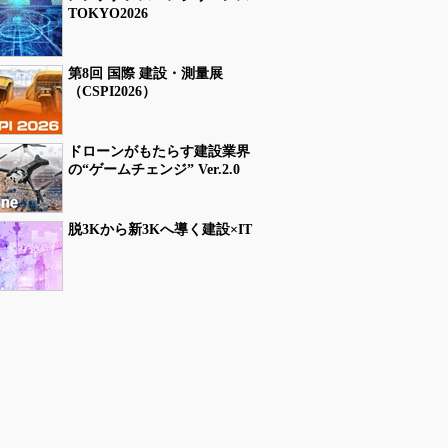
TOKYO2026
第8回 国際 建設・測量展
（CSPI2026）
ドローンがもたらす建設業界
の“ゲームチェンジ” Ver.2.0
脱3Kから新3Kへ導く建設×IT