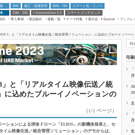
 築
施工・現場管理
BAS・FM
スマート化・リノベ
BIM
 木
CIM・GIS
スマートメンテナンス
i-Construction 2.0
動向
導入事例
製品動向
連載一覧
テーマ特集
展示会
ブックレ
Special
建設Tech NEXT BREAK
メンテナンス・レジリエンス
TOKYO2026
LIOS 3」と「リアルタイム映像伝送／統合管理ソリューション」に込めたブルーイノベーショ
ドローンがもたらす建設業界の“ゲー
第8回 国際 建設・測量展
ムチェンジ” Ver.2.0
（CSPI2026）
脱3Kから新3Kへ導く建設×IT
第10回 JAPAN BUILD TOKYO－建
印刷
築・土木・不動産の先端技術展－
“Society5.0”時代のスマートビル
Japan Drone 2023
VR／ARが描くモノづくりのミライ
「
月
メンテナンス・レジリエンスOSAKA
2020
S 3」と「リアルタイム映像伝送／統
A
日本 ものづくりワールド 2020
」に込めたブルーイノベーションの
2
メンテナンス・レジリエンスTOKYO
主
2019
（1/2 ページ）
IGAS2018
「
月
ルーイノベーションによる球体ドローン「ELIOS」の新機体発表と、セ
タイム映像伝送／統合管理ソリューション」のデモからは、
生