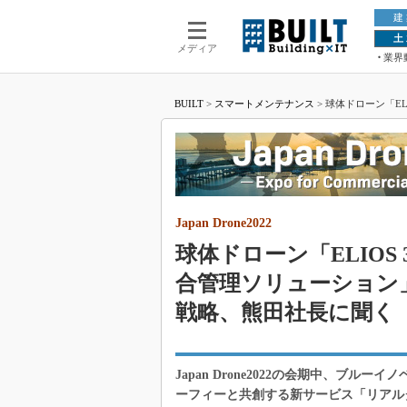
建
土
メディア
業界
BUILT
>
スマートメンテナンス
>
球体ドローン「E
Drone2022（1/2 ページ）
Japan Drone2022
球体ドローン「ELIO
合管理ソリューション
戦略、熊田社長に聞く
Japan Drone2022の会期中、ブ
ーフィーと共創する新サービス「リアル