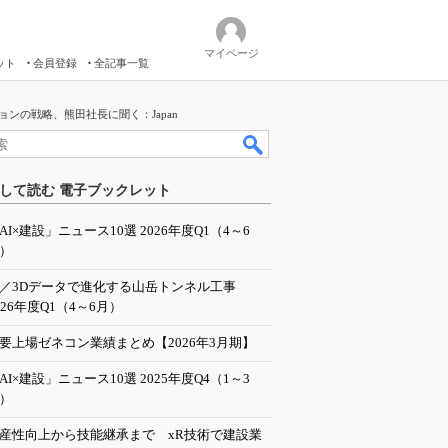
マイページ
ット
会員登録
全記事一覧
ンの戦略、熊田社長に聞く：Japan
して読む 電子ブックレット
AI×建設」ニュース10選 2026年度Q1（4～6
）
I／3Dデータで進化する山岳トンネル工事
026年度Q1（4～6月）
要上場ゼネコン業績まとめ【2026年3月期】
AI×建設」ニュース10選 2025年度Q4（1～3
）
産性向上から技能継承まで xR技術で建設業