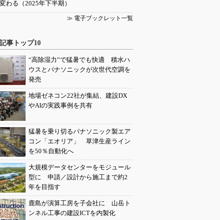
変わる（2025年下半期）
≫ 電子ブックレット一覧
記事トップ10
“高除湿力”で猛暑でも快適 積水ハ
ウスとパナソニックが次世代空調を
発売
地場ゼネコン22社が集結、建設DX
やAIの実践事例を共有
猛暑を乗り切るパナソニック製エア
コン「エオリア」 草津生産ライン
を50％自動化へ
大規模データセンターをモジュール
型に 申請／設計から施工まで約2
年を目指す
鹿島が演算工房を子会社に 山岳ト
ンネル工事の建設ICTを内製化