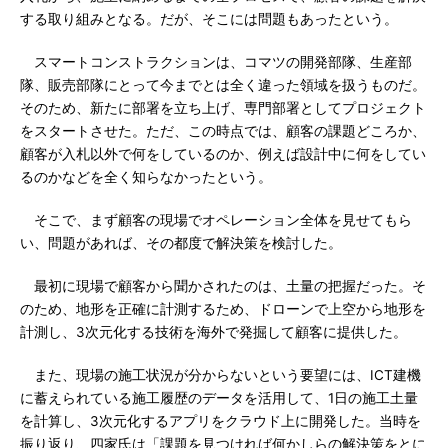
する取り組みとなる。だが、そこには問題もあったという。
スマートコンストラクションは、コマツの開発部隊、生産部
隊、販売部隊にとって今までとは全く違った領域を扱うものだ。
そのため、新たに部署を立ち上げ、専門部署としてプロジェクト
をスタートさせた。ただ、この時点では、顧客の課題どころか、
顧客が入札以外で何をしているのか、例えば設計中に何をしてい
るのかなどを全く知らなかったという。
そこで、まず顧客の現場でオペレーション全体を見せてもら
い、問題があれば、その都度で解決策を検討した。
最初に現場で顧客から聞かされたのは、土量の把握だった。そ
のため、地形を正確に計測するため、ドローンで上空から地形を
計測し、3次元化する技術を海外で発掘して顧客に提供した。
また、現場の施工状況が分からないという要望には、ICT建機
に蓄えられている施工履歴のデータを活用して、1日の施工土量
を計算し、3次元化するアプリをクラウド上に開発した。当時を
振り返り、四家氏は「課題を見つければ何かしらの解決策をとに