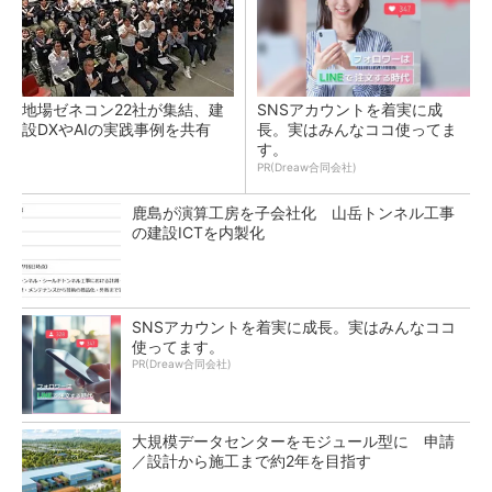
地場ゼネコン22社が集結、建
SNSアカウントを着実に成
設DXやAIの実践事例を共有
長。実はみんなココ使ってま
す。
PR(Dreaw合同会社)
鹿島が演算工房を子会社化 山岳トンネル工事
の建設ICTを内製化
SNSアカウントを着実に成長。実はみんなココ
使ってます。
PR(Dreaw合同会社)
大規模データセンターをモジュール型に 申請
／設計から施工まで約2年を目指す