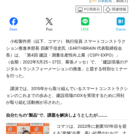
[
川本鉄馬
，BUILT]
PC用表示
関連情報
Share
Post
LINE
Hatena
小松製作所（以下、コマツ） 執行役員 スマートコンストラク
ション推進本部長 四家千佳史氏（EARTHBRAIN 代表取締役会
長）は、「第4回 建設・測量生産性向上展（CSPI-EXPO）」
（会期：2022年5月25～27日、幕張メッセ）で、「建設現場のデ
ジタルトランスフォーメーションの推進」と題する特別セミナー
を行った。
講演では、2015年から取り組んでいるスマートコンストラクシ
ョンのこれまでの歩みと、建設現場のDXを実現するために同社
が取り組む活動例が示された。
自分たちの“製品”で、課題を解決しようとしたが………
コマツは、2022年に創業101年目を迎
える“老舗”企業。長い社歴のなかで、土