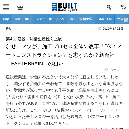
建築
BIM・CAD
スマート化・リノベ
施工・現場管理
BAS・FM
土木
特集
2022年8月25日
第4回 建設・測量生産性向上展
なぜコマツが、施工プロセス全体の改革「DXスマ
ートコンストラクション」を志すのか？新会社
「EARTHBRAIN」の狙い
（1/2 ページ）
建設産業は、労働力不足という大きな壁に直面している。しか
し、減少する労働力に合わせて工事数を減らすという選択肢はな
い。労働力が減少する中でも仕事を続け業績を向上させるには、
1人あたりの労働生産性を上げ、少ない人数で今まで以上に施工
を行う必要がある。コマツは、建設産業が抱えるこうした課題の
解決に向け、これまでにICT建機やマシンコントロール、ドロー
ンといったテクノロジーを活用した独自の「DXスマートコンス
トラクション」に取り組んできた。