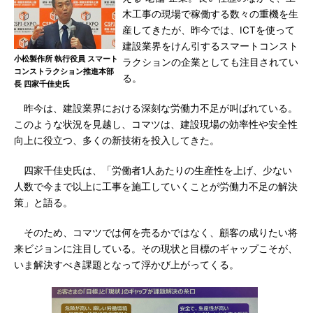
木工事の現場で稼働する数々の重機を生
産してきたが、昨今では、ICTを使って
建設業界をけん引するスマートコンスト
小松製作所 執行役員 スマート
ラクションの企業としても注目されてい
コンストラクション推進本部
る。
長 四家千佳史氏
昨今は、建設業界における深刻な労働力不足が叫ばれている。
このような状況を見越し、コマツは、建設現場の効率性や安全性
向上に役立つ、多くの新技術を投入してきた。
四家千佳史氏は、「労働者1人あたりの生産性を上げ、少ない
人数で今まで以上に工事を施工していくことが労働力不足の解決
策」と語る。
そのため、コマツでは何を売るかではなく、顧客の成りたい将
来ビジョンに注目している。その現状と目標のギャップこそが、
いま解決すべき課題となって浮かび上がってくる。