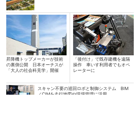
昇降機トップメーカーが技術
「後付け」で既存建機を遠隔
の裏側公開 日本オーチスが
操作 車いす利用者でもオペ
「大人の社会科見学」開催
レーターに
スキャン不要の巡回ロボと制御システム BIM
／CIMを走行地図や現場管理に活用
猛暑を乗り切るパナソニック製エアコン「エオ
リア」 草津生産ラインを50％自動化へ