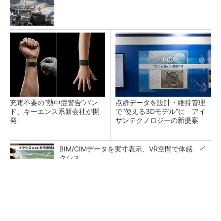
充電不要の“熱中症警告”バン
点群データを設計・維持管理
ド、キーエンス系新会社が開
で“使える3Dモデル”に アイ
発
サンテクノロジーの新提案
BIM/CIMデータを実寸表示、VR空間で体感 イ
クシス
「後付け」で既存建機を遠隔操作 車いす利用
者でもオペレーターに