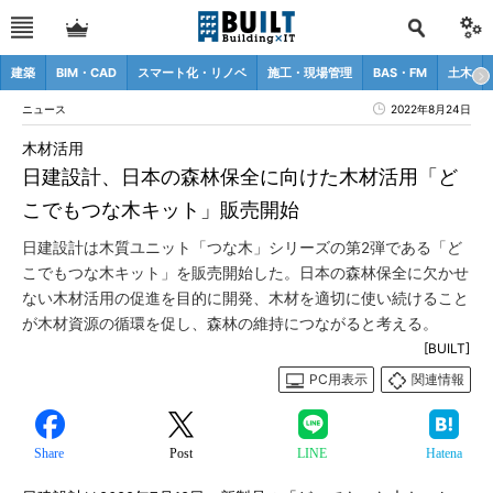
建築
BIM・CAD
スマート化・リノベ
施工・現場管理
BAS・FM
土木
ニュース
2022年8月24日
木材活用
日建設計、日本の森林保全に向けた木材活用「ど
こでもつな木キット」販売開始
日建設計は木質ユニット「つな木」シリーズの第2弾である「ど
こでもつな木キット」を販売開始した。日本の森林保全に欠かせ
ない木材活用の促進を目的に開発、木材を適切に使い続けること
が木材資源の循環を促し、森林の維持につながると考える。
[BUILT]
PC用表示
関連情報
Share
Post
LINE
Hatena