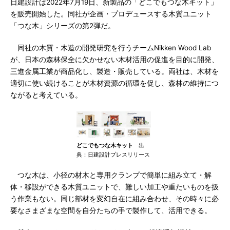
日建設計は2022年7月19日、新製品の「どこでもつな木キット」
を販売開始した。同社が企画・プロデュースする木質ユニット
「つな木」シリーズの第2弾だ。
同社の木質・木造の開発研究を行うチームNikken Wood Lab
が、日本の森林保全に欠かせない木材活用の促進を目的に開発、
三進金属工業が商品化し、製造・販売している。両社は、木材を
適切に使い続けることが木材資源の循環を促し、森林の維持につ
ながると考えている。
どこでもつな木キット
出
典：日建設計プレスリリース
つな木は、小径の材木と専用クランプで簡単に組み立て・解
体・移設ができる木質ユニットで、難しい加工や重たいものを扱
う作業もない。同じ部材を変幻自在に組み合わせ、その時々に必
要なさまざまな空間を自分たちの手で製作して、活用できる。