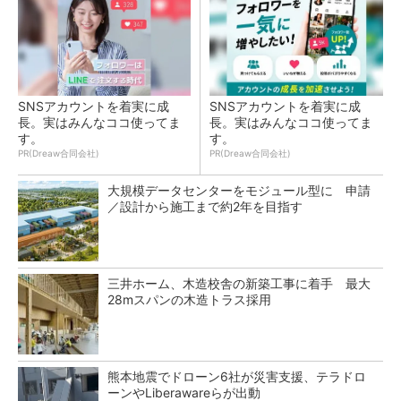
SNSアカウントを着実に成
SNSアカウントを着実に成
長。実はみんなココ使ってま
長。実はみんなココ使ってま
す。
す。
PR(Dreaw合同会社)
PR(Dreaw合同会社)
大規模データセンターをモジュール型に 申請
／設計から施工まで約2年を目指す
三井ホーム、木造校舎の新築工事に着手 最大
28mスパンの木造トラス採用
熊本地震でドローン6社が災害支援、テラドロ
ーンやLiberawareらが出動