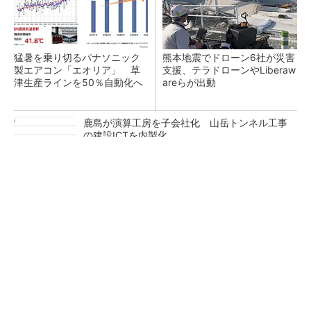
猛暑を乗り切るパナソニック
熊本地震でドローン6社が災害
製エアコン「エオリア」 草
支援、テラドローンやLiberaw
津生産ラインを50％自動化へ
areらが出動
鹿島が演算工房を子会社化 山岳トンネル工事
の建設ICTを内製化
充電不要の“熱中症警告”バンド、キーエンス系
新会社が開発
昇降機トップメーカーが技術の裏側公開 日本
オーチスが「大人の社会科見学」開催