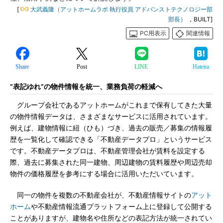
[
大武義隆（アットホームラボ 執行役員 アドバンストテクノロジー部
部長）
，BUILT]
PC用表示
関連情報
Share
Post
LINE
Hatena
“表記ゆれ”の物件情報を統一、業務負荷の軽減へ
グループ会社であるアットホームがこれまで保有してきた大量
の物件情報データは、さまざまなサービスに活用されています。
例えば、建物情報に紐（ひも）づき、過去の販売／募集の情報履
歴を一覧化して確認できる「不動産データプロ」というサービス
です。不動産データプロは、不動産管理会社が賃料を設定する
際、過去に募集された同一建物、周辺建物の賃料履歴や周辺売却
物件の価格履歴を参考にする場合に活用いただいています。
同一の物件を複数の不動産会社が、不動産情報サイトの
アット
ホーム
や不動産情報流通プラットフォーム上に登録して公開する
ことがありますが、建物名や住所などの表記方法が統一されてい