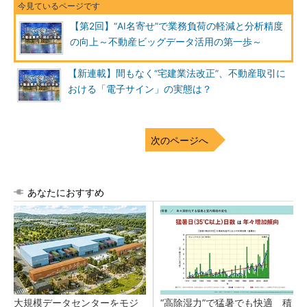
【第2回】“AI名寄せ”で業務負荷の軽減と分析精度
の向上～不動産ビッグデータ活用の第一歩～
【新連載】間もなく“宅建業法改正”、不動産取引に
おける「電子サイン」の実態は？
次のページへ
あなたにおすすめ
大規模データセンターをモジ
“高除湿力”で猛暑でも快適 積