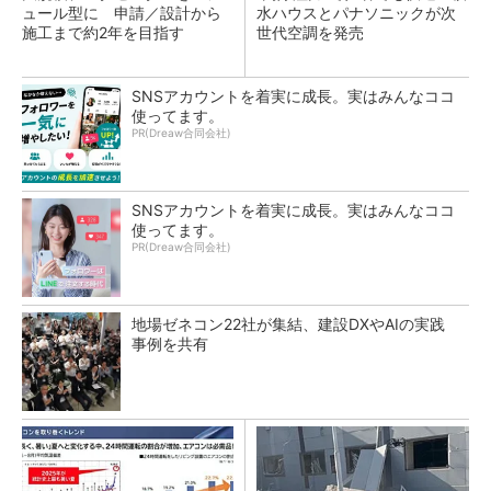
ュール型に 申請／設計から
水ハウスとパナソニックが次
施工まで約2年を目指す
世代空調を発売
SNSアカウントを着実に成長。実はみんなココ
使ってます。
PR(Dreaw合同会社)
SNSアカウントを着実に成長。実はみんなココ
使ってます。
PR(Dreaw合同会社)
地場ゼネコン22社が集結、建設DXやAIの実践
事例を共有