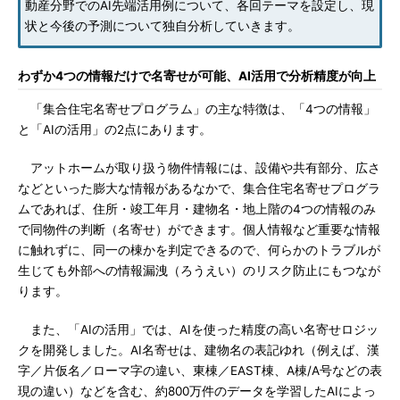
動産分野でのAI先端活用例について、各回テーマを設定し、現
状と今後の予測について独自分析していきます。
わずか4つの情報だけで名寄せが可能、AI活用で分析精度が向上
「集合住宅名寄せプログラム」の主な特徴は、「4つの情報」
と「AIの活用」の2点にあります。
アットホームが取り扱う物件情報には、設備や共有部分、広さ
などといった膨大な情報があるなかで、集合住宅名寄せプログラ
ムであれば、住所・竣工年月・建物名・地上階の4つの情報のみ
で同物件の判断（名寄せ）ができます。個人情報など重要な情報
に触れずに、同一の棟かを判定できるので、何らかのトラブルが
生じても外部への情報漏洩（ろうえい）のリスク防止にもつなが
ります。
また、「AIの活用」では、AIを使った精度の高い名寄せロジッ
クを開発しました。AI名寄せは、建物名の表記ゆれ（例えば、漢
字／片仮名／ローマ字の違い、東棟／EAST棟、A棟/A号などの表
現の違い）などを含む、約800万件のデータを学習したAIによっ