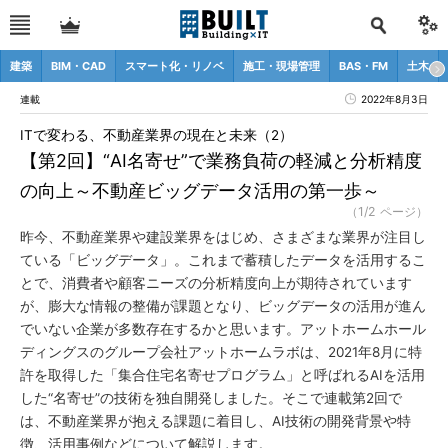
建築
BIM・CAD
スマート化・リノベ
施工・現場管理
BAS・FM
土木
連載
2022年8月3日
ITで変わる、不動産業界の現在と未来（2）
【第2回】“AI名寄せ”で業務負荷の軽減と分析精度
の向上～不動産ビッグデータ活用の第一歩～
（1/2 ページ）
昨今、不動産業界や建設業界をはじめ、さまざまな業界が注目し
ている「ビッグデータ」。これまで蓄積したデータを活用するこ
とで、消費者や顧客ニーズの分析精度向上が期待されています
が、膨大な情報の整備が課題となり、ビッグデータの活用が進ん
でいない企業が多数存在するかと思います。アットホームホール
ディングスのグループ会社アットホームラボは、2021年8月に特
許を取得した「集合住宅名寄せプログラム」と呼ばれるAIを活用
した“名寄せ”の技術を独自開発しました。そこで連載第2回で
は、不動産業界が抱える課題に着目し、AI技術の開発背景や特
徴、活用事例などについて解説します。