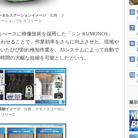
トータルステーションイメージ
出典：ク
レーションプレスリリース
Sをべースに映像技術を採用した「シン KUMONOS」
合わせることで、作業効率をさらに向上させた。現地や
いたひび割れ検知作業を、AIシステムによって自動で
業時間の大幅な短縮を可能としたという。
展示
成果物イメージ
出典：クモノスコーポレ
スリリース