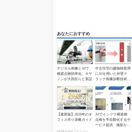
あなたにおすすめ
デジタル画像とAIで
中古住宅の建物検査用
橋梁点検効率化、キヤ
にAIを用いた外壁ク
ノンが大田区らと実証
ラック画像診断技術を
開発、東急リバブルら
【最新版】2026年のオ
AIでインフラ構造物
フィス作り攻略ガイド
点検を半自動化するサ
ービス提供 撮影から
納品まで「OX」が
PR(株式会社アルファーテクノ)