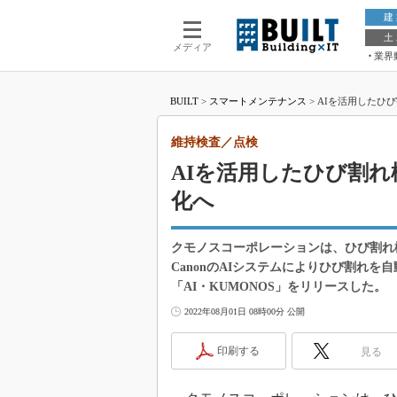
建
土
メディア
業界
BUILT
>
スマートメンテナンス
>
AIを活用したひ
維持検査／点検
AIを活用したひび割
化へ
クモノスコーポレーションは、ひび割れ
CanonのAIシステムによりひび割れ
「AI・KUMONOS」をリリースした。
2022年08月01日 08時00分 公開
印刷する
見る