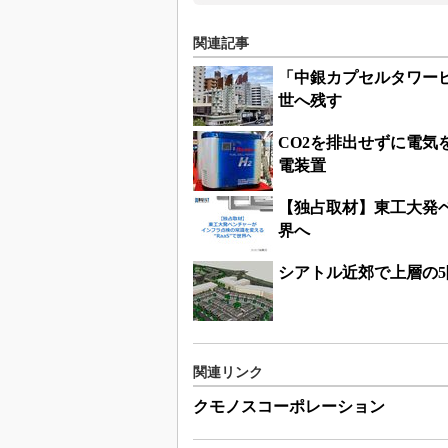
関連記事
「中銀カプセルタワー
世へ残す
CO2を排出せずに電
電装置
【独占取材】東工大発ベ
界へ
シアトル近郊で上層の
関連リンク
クモノスコーポレーション