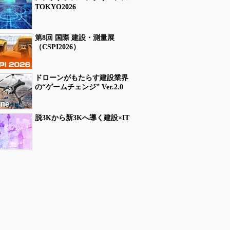
TOKYO2026
第8回 国際 建設・測量展
（CSPI2026）
ドローンがもたらす建設業界
の“ゲームチェンジ” Ver.2.0
脱3Kから新3Kへ導く建設×IT