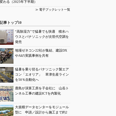
変わる（2025年下半期）
≫ 電子ブックレット一覧
記事トップ10
“高除湿力”で猛暑でも快適 積水ハ
ウスとパナソニックが次世代空調を
発売
地場ゼネコン22社が集結、建設DX
やAIの実践事例を共有
猛暑を乗り切るパナソニック製エア
コン「エオリア」 草津生産ライン
を50％自動化へ
鹿島が演算工房を子会社に 山岳ト
ンネル工事の建設ICTを内製化
大規模データセンターをモジュール
型に 申請／設計から施工まで約2