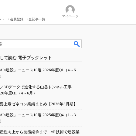
マイページ
ット
会員登録
全記事一覧
して読む 電子ブックレット
AI×建設」ニュース10選 2026年度Q1（4～6
）
I／3Dデータで進化する山岳トンネル工事
026年度Q1（4～6月）
要上場ゼネコン業績まとめ【2026年3月期】
AI×建設」ニュース10選 2025年度Q4（1～3
）
産性向上から技能継承まで xR技術で建設業