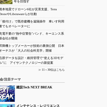
年を目指す
熊本地震でドローン6社が災害支援、Terra
DroneやLiberawareらが出動
「後付け」で既存建機を遠隔操作 車いす利用
者でもオペレーターに
充電不要の“熱中症警告”バンド、キーエンス系
新会社が開発
昇降機トップメーカーが技術の裏側公開 日本
オーチスが「大人の社会科見学」開催
点群データを設計・維持管理で“使える3Dモデ
ル”に アイサンテクノロジーの新提案
≫
11～30位はこちら
会/注目テーマ
建設Tech NEXT BREAK
メンテナンス・レジリエンス