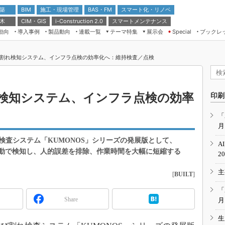
 築
施工・現場管理
BAS・FM
スマート化・リノベ
BIM
 木
CIM・GIS
スマートメンテナンス
i-Construction 2.0
動向
導入事例
製品動向
連載一覧
テーマ特集
展示会
ブックレ
Special
建設Tech NEXT BREAK
メンテナンス・レジリエンス
TOKYO2026
び割れ検知システム、インフラ点検の効率化へ：維持検査／点検
ドローンがもたらす建設業界の“ゲー
第8回 国際 建設・測量展
ムチェンジ” Ver.2.0
（CSPI2026）
脱3Kから新3Kへ導く建設×IT
第10回 JAPAN BUILD TOKYO－建
れ検知システム、インフラ点検の効率
印刷
築・土木・不動産の先端技術展－
“Society5.0”時代のスマートビル
Japan Drone 2023
VR／ARが描くモノづくりのミライ
「
月
メンテナンス・レジリエンスOSAKA
2020
検査システム「KUMONOS」シリーズの発展版として、
A
日本 ものづくりワールド 2020
を自動で検知し、人的誤差を排除、作業時間を大幅に短縮する
2
メンテナンス・レジリエンスTOKYO
主
2019
[
BUILT
]
IGAS2018
「
Share
月
生