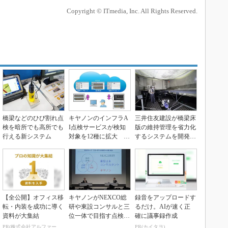
Copyright © ITmedia, Inc. All Rights Reserved.
橋梁などのひび割れ点
キヤノンのインフラA
三井住友建設が橋梁床
検を暗所でも高所でも
I点検サービスが検知
版の維持管理を省力化
行える新システム
対象を12種に拡大 D
するシステムを開発
X特別賞の技術を搭...
ロボットとAI、自動...
【全公開】オフィス移
キヤノンがNEXCO総
録音をアップロードす
転・内装を成功に導く
研や東設コンサルと三
るだけ。AIが速く正
資料が大集結
位一体で目指す点検D
確に議事録作成
X 最新AIの「変...
PR(株式会社アルファーテクノ)
PR(カイタヨ)