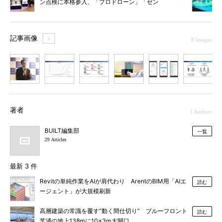
ン点検に本格参入、「プロドローン」「ゼン
リン」「テラドローン」などと協力
記事画像
＋
8 Images
1
2
3
4
5
6
7
著者
1 Authors
BUILT編集部
一覧
29 Articles
最新 3 件
Revitの単純作業をAIが肩代わり ArentのBIM用「AIエ
読む
ージェント」が大規模刷新
高層建築の常識を覆す“動く間仕切り” ブルーフロント
読む
芝浦の地上138mに10×3m大開口