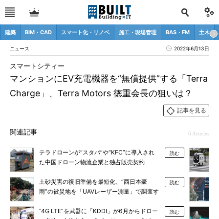
建築
BIM・CAD
スマート化・リノベ
施工・現場管理
BAS・FM
土木
ニュース
2022年6月13日
スマートシティー
マンションにEV充電機器を“無償提供”する「Terra
Charge」、Terra Motors 徳重会長の狙いは？
記事を見る
関連記事
6 Articles
テラドローンが“スタバ”や“KFC”に導入され
読む
た中国ドローン物流企業と独占販売契約
土砂災害の復旧準備を最短化、“西日本豪
読む
雨”の被災地を「UAVレーザー測量」で調査す
るテラドローンに聞く
“4G LTE”を武器に「KDDI」が6月からドロー
読む