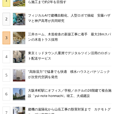
ら施工まで約2年を目指す
フィジカルAIで建機自動化、人型ロボで操縦 安藤ハザ
マと神戸高専が共同研究
三井ホーム、木造校舎の新築工事に着手 最大28mスパ
ンの木造トラス採用
東京ミッドタウン八重洲でデジタルツイン活用のロボッ
ト配送サービス
“高除湿力”で猛暑でも快適 積水ハウスとパナソニック
が次世代空調を発売
大阪本町駅にオフィス／学校／ホテルの26階建て複合施
設「yui-note honmachi」竣工、大成建設
建機の遠隔化から山岳工事の獣害対策まで カナモトグ