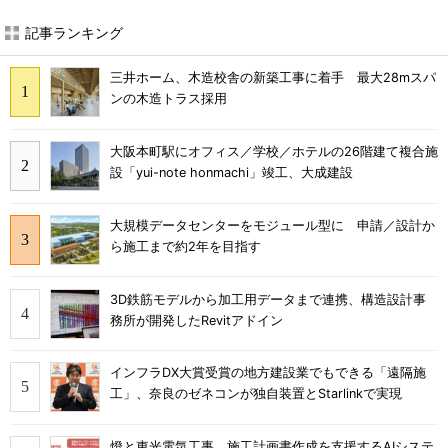
記事ランキング
三井ホーム、木造校舎の新築工事に着手 最大28mスパ
ンの木造トラス採用
大阪本町駅にオフィス／学校／ホテルの26階建て複合施
設「yui-note honmachi」竣工、大成建設
大規模データセンターをモジュール型に 申請／設計か
ら施工まで約2年を目指す
3D鉄筋モデルから加工用データまで連携、構造設計事
務所が開発したRevitアドイン
インフラDX大賞受賞の地方建設業でもできる「遠隔施
工」、奈良のゼネコンが独自装置とStarlinkで実現
燈と東光電気工事、施工計画書作成を支援するAIシステ