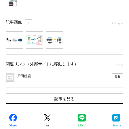
記事画像
＋
3 Images
1
2
3
関連リンク（外部サイトに移動します）
1 links
戸田建設
見る
記事を見る
Share
Post
LINE
Hatena