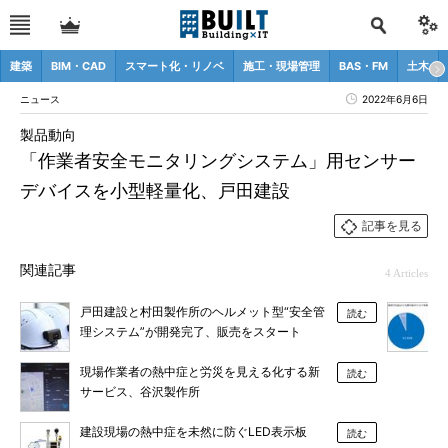
建築
BIM・CAD
スマート化・リノベ
施工・現場管理
BAS・FM
土木
ニュース
2022年6月6日
製品動向
「作業者安全モニタリングシステム」用センサー
デバイスを小型軽量化、戸田建設
記事を見る
関連記事
4 Articles
戸田建設と村田製作所のヘルメット型“安全管
読む
理システム”が開発完了、販売をスタート
現場作業者の熱中症と労災を見える化する新
読む
サービス、谷沢製作所
建設現場の熱中症を未然に防ぐLED表示板
読む