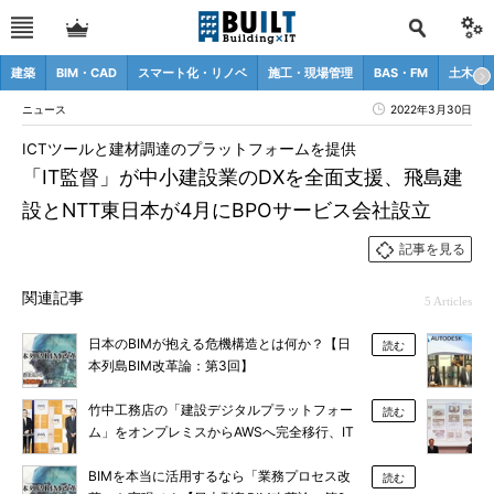
建築
BIM・CAD
スマート化・リノベ
施工・現場管理
BAS・FM
土木
ニュース
2022年3月30日
ICTツールと建材調達のプラットフォームを提供
「IT監督」が中小建設業のDXを全面支援、飛島建
設とNTT東日本が4月にBPOサービス会社設立
記事を見る
関連記事
5 Articles
日本のBIMが抱える危機構造とは何か？【日
読む
本列島BIM改革論：第3回】
竹中工務店の「建設デジタルプラットフォー
読む
ム」をオンプレミスからAWSへ完全移行、IT
コスト25％削減
BIMを本当に活用するなら「業務プロセス改
読む