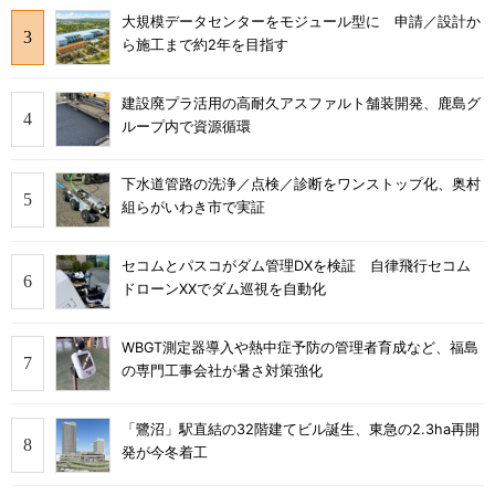
大規模データセンターをモジュール型に 申請／設計か
ら施工まで約2年を目指す
建設廃プラ活用の高耐久アスファルト舗装開発、鹿島グ
ループ内で資源循環
下水道管路の洗浄／点検／診断をワンストップ化、奥村
組らがいわき市で実証
セコムとパスコがダム管理DXを検証 自律飛行セコム
ドローンXXでダム巡視を自動化
WBGT測定器導入や熱中症予防の管理者育成など、福島
の専門工事会社が暑さ対策強化
「鷺沼」駅直結の32階建てビル誕生、東急の2.3ha再開
発が今冬着工