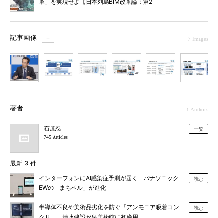
革」を実現せよ【日本列島BIM改革論：第2
回】
記事画像
＋
7 Images
1
2
3
4
5
6
7
著者
1 Authors
石原忍
一覧
745 Articles
最新 3 件
インターフォンにAI感染症予測が届く パナソニック
読む
EWの「まちベル」が進化
半導体不良や美術品劣化を防ぐ「アンモニア吸着コン
読む
クリ」、清水建設が泉美術館に初適用