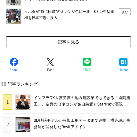
クボタが“原点回帰”のオレンジ色に一新 8トン中型建
読む
機を日本市場に投入
記事を見る
Share
Post
LINE
Hatena
記事ランキング
インフラDX大賞受賞の地方建設業でもできる「遠隔施
工」、奈良のゼネコンが独自装置とStarlinkで実現
3D鉄筋モデルから加工用データまで連携、構造設計事
務所が開発したRevitアドイン