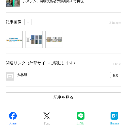
システム、熟練技能者の操縦をAIで再現
記事画像
＋
3 Images
1
2
3
関連リンク（外部サイトに移動します）
1 links
大林組
見る
記事を見る
Share
Post
LINE
Hatena