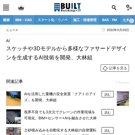
建築
BIM・CAD
スマート化・リノベ
施工・現場管理
BAS・FM
土木
ニュース
2022年3月30日
AI
スケッチや3Dモデルから多様なファサードデザイ
ンを生成するAI技術を開発、大林組
記事を見る
関連記事
4 Articles
AIを活用した重機の安全装置「クアトロアイ
読む
ズ」を開発、大林組
視界不良でも3次元でクレーンの作業現場を
読む
可視化、BIM×センサー×AIを融合させた大林
組の“マシンガイダンス”
土砂積み込みを自動化する大林組の自律運転
読む