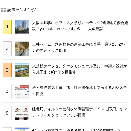
記事ランキング
大阪本町駅にオフィス／学校／ホテルの26階建て複合施
設「yui-note honmachi」竣工、大成建設
三井ホーム、木造校舎の新築工事に着手 最大28mスパ
ンの木造トラス採用
大規模データセンターをモジュール型に 申請／設計か
ら施工まで約2年を目指す
燈と東光電気工事、施工計画書作成を支援するAIシステ
ム開発
建機用フィルター技術を体調管理デバイスに応用、ヤマ
シンフィルタとミツフジが提携
ゼネコン積算部門に迫る危機！ 「2030年問題」と