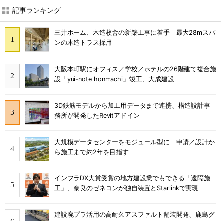
記事ランキング
三井ホーム、木造校舎の新築工事に着手 最大28mスパ
ンの木造トラス採用
大阪本町駅にオフィス／学校／ホテルの26階建て複合施
設「yui-note honmachi」竣工、大成建設
3D鉄筋モデルから加工用データまで連携、構造設計事
務所が開発したRevitアドイン
大規模データセンターをモジュール型に 申請／設計か
ら施工まで約2年を目指す
インフラDX大賞受賞の地方建設業でもできる「遠隔施
工」、奈良のゼネコンが独自装置とStarlinkで実現
建設廃プラ活用の高耐久アスファルト舗装開発、鹿島グ