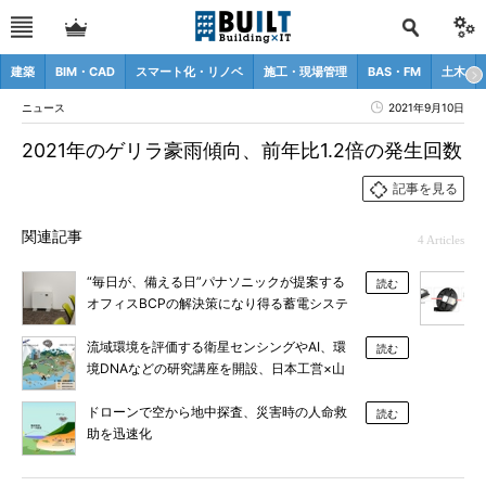
建築
BIM・CAD
スマート化・リノベ
施工・現場管理
BAS・FM
土木
ニュース
2021年9月10日
2021年のゲリラ豪雨傾向、前年比1.2倍の発生回数
記事を見る
関連記事
4 Articles
“毎日が、備える日”パナソニックが提案する
読む
オフィスBCPの解決策になり得る蓄電システ
ム
流域環境を評価する衛星センシングやAI、環
読む
境DNAなどの研究講座を開設、日本工営×山
口大
ドローンで空から地中探査、災害時の人命救
読む
助を迅速化