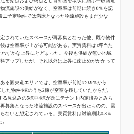
点を始点および終点とし首都圏を環状に結ぶ一般国道
は物流施設の供給がなく、空室率は前期に続き0％を記
降の竣工予定物件では満床となった物流施設もまだ少な
定されていたスペースが再募集となった他、既存物件
後は空室率が上がる可能がある。実質賃料は1坪当た
2％とわずかな上昇にとどまった。今後も供給が無い地域
賃料アップしたが、それ以外は上昇に歯止めがかかって
る圏央道エリアでは、空室率が前期の0.9％から
工した物件4棟のうち2棟が空室を残していたからだ。
する見込みの5棟中4棟が既にテナント内定済みとみら
は再募集となった物流施設のスペースが出たものの、需
らないと想定されている。実質賃料は対前期比0.8％
た。