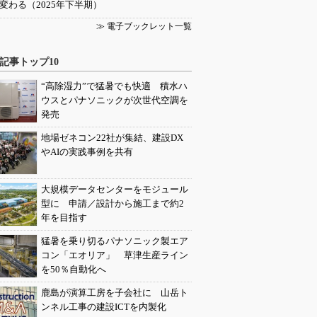
変わる（2025年下半期）
≫ 電子ブックレット一覧
記事トップ10
“高除湿力”で猛暑でも快適 積水ハ
ウスとパナソニックが次世代空調を
発売
地場ゼネコン22社が集結、建設DX
やAIの実践事例を共有
大規模データセンターをモジュール
型に 申請／設計から施工まで約2
年を目指す
猛暑を乗り切るパナソニック製エア
コン「エオリア」 草津生産ライン
を50％自動化へ
鹿島が演算工房を子会社に 山岳ト
ンネル工事の建設ICTを内製化