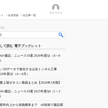
マイページ
ット
会員登録
全記事一覧
ージ）
して読む 電子ブックレット
AI×建設」ニュース10選 2026年度Q1（4～6
）
I／3Dデータで進化する山岳トンネル工事
026年度Q1（4～6月）
要上場ゼネコン業績まとめ【2026年3月期】
AI×建設」ニュース10選 2025年度Q4（1～3
）
産性向上から技能継承まで xR技術で建設業