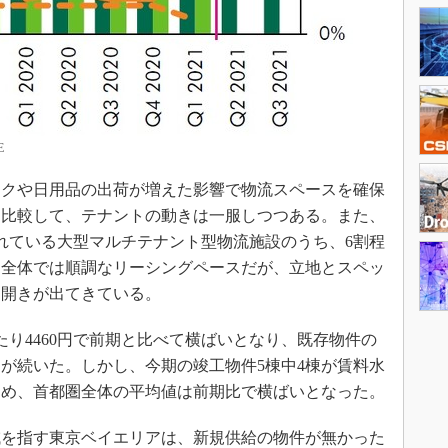
E
クや日用品の出荷が増えた影響で物流スペースを確保
年と比較して、テナントの動きは一服しつつある。また、
れている大型マルチテナント型物流施設のうち、6割程
、全体では順調なリーシングペースだが、立地とスペッ
に開きが出てきている。
り4460円で前期と比べて横ばいとなり、既存物件の
が続いた。しかし、今期の竣工物件5棟中4棟が賃料水
ため、首都圏全体の平均値は前期比で横ばいとなった。
を指す東京ベイエリアは、新規供給の物件が無かった