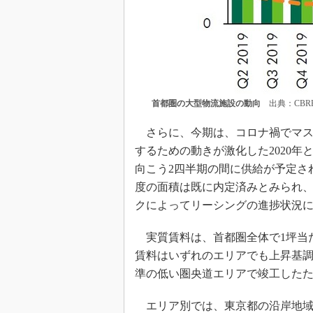
首都圏の大型物流施設の動向
出典：CBR
さらに、今期は、コロナ禍でマス
するための動きが激化した2020
向こう2四半期の間に供給が予定さ
度の面積は既に内定済みとみられ
クによってリーシングの進捗状況
実質賃料は、首都圏全体で1坪当た
賃料はいずれのエリアでも上昇基調
準の低い圏央道エリアで竣工した
エリア別では、東京都の沿岸地域