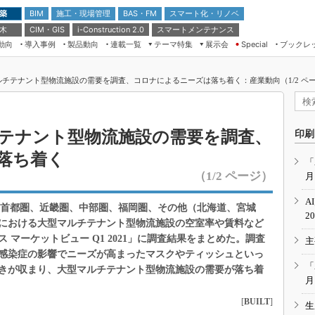
 築
施工・現場管理
BAS・FM
スマート化・リノベ
BIM
 木
CIM・GIS
スマートメンテナンス
i-Construction 2.0
動向
導入事例
製品動向
連載一覧
テーマ特集
展示会
ブックレ
Special
建設Tech NEXT BREAK
メンテナンス・レジリエンス
TOKYO2026
マルチテナント型物流施設の需要を調査、コロナによるニーズは落ち着く：産業動向（1/2 ペ
ドローンがもたらす建設業界の“ゲー
第8回 国際 建設・測量展
ムチェンジ” Ver.2.0
（CSPI2026）
脱3Kから新3Kへ導く建設×IT
第10回 JAPAN BUILD TOKYO－建
ルチテナント型物流施設の需要を調査、
印刷
築・土木・不動産の先端技術展－
“Society5.0”時代のスマートビル
落ち着く
Japan Drone 2023
VR／ARが描くモノづくりのミライ
「
（1/2 ページ）
月
メンテナンス・レジリエンスOSAKA
2020
A
象に、首都圏、近畿圏、中部圏、福岡圏、その他（北海道、宮城
日本 ものづくりワールド 2020
2
における大型マルチテナント型物流施設の空室率や賃料など
メンテナンス・レジリエンスTOKYO
マーケットビュー Q1 2021」に調査結果をまとめた。調査
主
2019
感染症の影響でニーズが高まったマスクやティッシュといっ
IGAS2018
「
きが収まり、大型マルチテナント型物流施設の需要が落ち着
月
[
BUILT
]
生