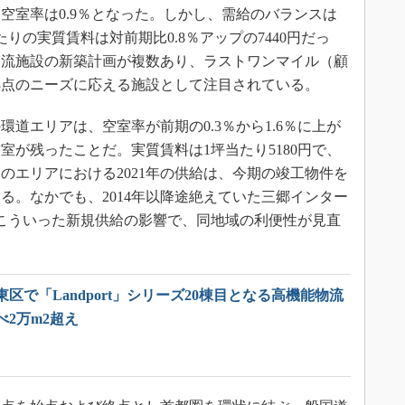
空室率は0.9％となった。しかし、需給のバランスは
りの実質賃料は対前期比0.8％アップの7440円だっ
物流施設の新築計画が複数あり、ラストワンマイル（顧
拠点のニーズに応える施設として注目されている。
道エリアは、空室率が前期の0.3％から1.6％に上が
室が残ったことだ。実質賃料は1坪当たり5180円で、
のエリアにおける2021年の供給は、今期の竣工物件を
る。なかでも、2014年以降途絶えていた三郷インター
こういった新規供給の影響で、同地域の利便性が見直
区で「Landport」シリーズ20棟目となる高機能物流
2万m2超え