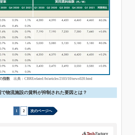
の指数
出典：CBRErelated:/bt/articles/2103/10/news020.html
圏で物流施設の賃料が抑制された要因とは？
1
|
2
次のページへ