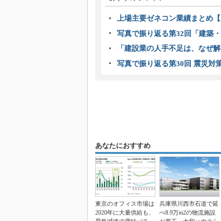
上場主要ゼネコン業績まとめ【2
写真で振り返る第32回「建築・建
「建設業の人手不足は、なぜ解
写真で振り返る第30回 震災対
あなたにおすすめ
東京のオフィス市場は
兵庫県川西市石道で延
2020年に大量供給も、
べ8.9万m2の物流施設