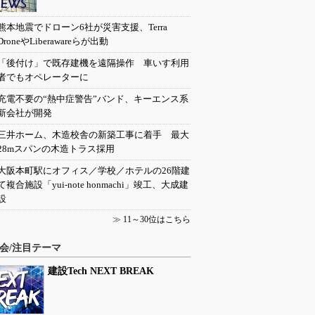
熊本地震でドローン6社が災害支援、Terra
DroneやLiberawareらが出動
「後付け」で既存建機を遠隔操作 車いす利用
者でもオペレーターに
充電不要の“熱中症警告”バンド、キーエンス系
新会社が開発
三井ホーム、木造校舎の新築工事に着手 最大
28mスパンの木造トラス採用
大阪本町駅にオフィス／学校／ホテルの26階建
て複合施設「yui-note honmachi」竣工、大成建
設
≫
11～30位はこちら
会/注目テーマ
建設Tech NEXT BREAK