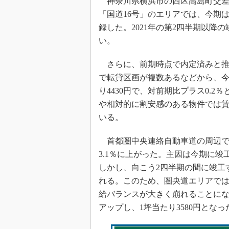
神奈川県横浜市の西区高島町交差
「国道16号」のエリアでは、今期
録した。2021年の第2四半期以
い。
さらに、前期時点で内定済みと推
で転貸区画が複数あるなどから、今
り4430円で、対前期比プラス0.
や相対的に割安感のある物件では
いる。
首都圏中央連絡自動車道の周辺であ
3.1％に上がった。主因は今期に竣
しかし、向こう2四半期の間に竣工
れる。このため、圏央道エリアで
給バランスが大きく崩れることにな
アップし、1坪当たり3580円となっ