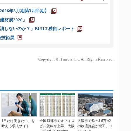
026年3月期第3四半期】
材展2026」
消しないのか？」BUILT独自レポート
策技術展
Copyright © ITmedia, Inc. All Rights Reserved.
1日だけ働きたい、を
全国13都市でオフィス
大阪市で延べ1.6万m2
叶える求人サイト
ビル賃料が上昇、大阪
の物流施設が竣工、ロ