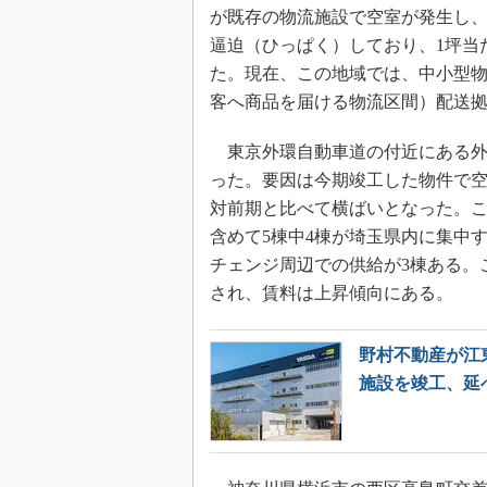
が既存の物流施設で空室が発生し、
逼迫（ひっぱく）しており、1坪当た
た。現在、この地域では、中小型
客へ商品を届ける物流区間）配送
東京外環自動車道の付近にある外環
った。要因は今期竣工した物件で空
対前期と比べて横ばいとなった。こ
含めて5棟中4棟が埼玉県内に集中す
チェンジ周辺での供給が3棟ある。
され、賃料は上昇傾向にある。
野村不動産が江東
施設を竣工、延べ