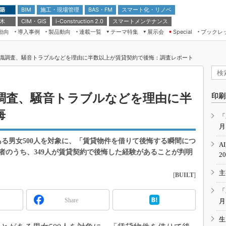
 築
施工・現場管理
BAS・FM
スマート化・リノベ
BIM
 木
CIM・GIS
スマートメンテナンス
i-Construction 2.0
動向
導入事例
製品動向
連載一覧
テーマ特集
展示会
ブックレ
Special
建設Tech NEXT BREAK
メンテナンス・レジリエンス
TOKYO2026
識調査、騒音トラブルなどを理由に半数以上が賃貸契約で後悔：調査レポート
ドローンがもたらす建設業界の“ゲー
第8回 国際 建設・測量展
ムチェンジ” Ver.2.0
（CSPI2026）
脱3Kから新3Kへ導く建設×IT
第10回 JAPAN BUILD TOKYO－建
調査、騒音トラブルなどを理由に半
印刷
築・土木・不動産の先端技術展－
“Society5.0”時代のスマートビル
悔
Japan Drone 2023
VR／ARが描くモノづくりのミライ
「
月
メンテナンス・レジリエンスOSAKA
2020
とがある男女500人を対象に、「賃貸物件を借りて後悔する瞬間につ
A
日本 ものづくりワールド 2020
者のうち、349人が賃貸契約で後悔した経験があることが判明
2
メンテナンス・レジリエンスTOKYO
主
2019
[
BUILT
]
IGAS2018
「
Share
月
生