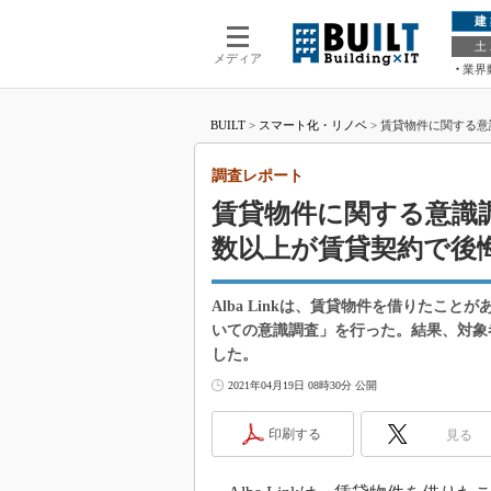
建
土
メディア
業界
BUILT
>
スマート化・リノベ
>
賃貸物件に関する意
調査レポート
賃貸物件に関する意識
数以上が賃貸契約で後
Alba Linkは、賃貸物件を借りたこ
いての意識調査」を行った。結果、対象
した。
2021年04月19日 08時30分 公開
印刷する
見る