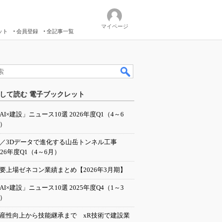
マイページ
ット
会員登録
全記事一覧
して読む 電子ブックレット
AI×建設」ニュース10選 2026年度Q1（4～6
）
I／3Dデータで進化する山岳トンネル工事
026年度Q1（4～6月）
要上場ゼネコン業績まとめ【2026年3月期】
AI×建設」ニュース10選 2025年度Q4（1～3
）
産性向上から技能継承まで xR技術で建設業