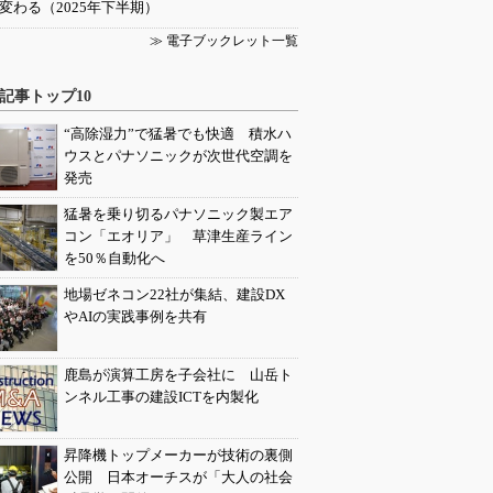
変わる（2025年下半期）
≫ 電子ブックレット一覧
記事トップ10
“高除湿力”で猛暑でも快適 積水ハ
ウスとパナソニックが次世代空調を
発売
猛暑を乗り切るパナソニック製エア
コン「エオリア」 草津生産ライン
を50％自動化へ
地場ゼネコン22社が集結、建設DX
やAIの実践事例を共有
鹿島が演算工房を子会社に 山岳ト
ンネル工事の建設ICTを内製化
昇降機トップメーカーが技術の裏側
公開 日本オーチスが「大人の社会