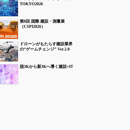
TOKYO2026
第8回 国際 建設・測量展
（CSPI2026）
ドローンがもたらす建設業界
の“ゲームチェンジ” Ver.2.0
脱3Kから新3Kへ導く建設×IT