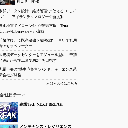
科見学」開催
点群データを設計・維持管理で“使える3Dモデ
ル”に アイサンテクノロジーの新提案
熊本地震でドローン6社が災害支援、Terra
DroneやLiberawareらが出動
「後付け」で既存建機を遠隔操作 車いす利用
者でもオペレーターに
大規模データセンターをモジュール型に 申請
／設計から施工まで約2年を目指す
充電不要の“熱中症警告”バンド、キーエンス系
新会社が開発
≫
11～30位はこちら
会/注目テーマ
建設Tech NEXT BREAK
メンテナンス・レジリエンス