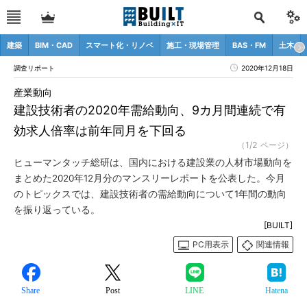
建築
BIM・CAD
スマート化・リノベ
施工・現場管理
BAS・FM
土木
調査リポート
2020年12月18日
産業動向
建設技術者の2020年需給動向、9カ月間連続で有
効求人倍率は前年同月を下回る
（1/2 ページ）
ヒューマンタッチ総研は、国内における建設業の人材市場動向を
まとめた2020年12月分のマンスリーレポートを公表した。今月
のトピックスでは、建設技術者の需給動向について1年間の動向
を振り返っている。
[BUILT]
PC用表示
関連情報
Share
Post
LINE
Hatena