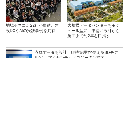
地場ゼネコン22社が集結、建
大規模データセンターをモジ
設DXやAIの実践事例を共有
ュール型に 申請／設計から
施工まで約2年を目指す
点群データを設計・維持管理で“使える3Dモデ
ル”に アイサンテクノロジーの新提案
熊本地震でドローン6社が災害支援、テラドロ
ーンやLiberawareらが出動
鹿島が演算工房を子会社化 山岳トンネル工事
の建設ICTを内製化