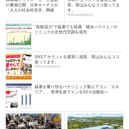
の裏側公開 日本オーチスが
長。実はみんなココ使ってま
「大人の社会科見学」開催
す。
PR(Dreaw合同会社)
“高除湿力”で猛暑でも快適 積水ハウスとパナ
ソニックが次世代空調を発売
SNSアカウントを着実に成長。実はみんなココ
使ってます。
PR(Dreaw合同会社)
猛暑を乗り切るパナソニック製エアコン「エオ
リア」 草津生産ラインを50％自動化へ