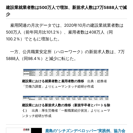
建設業就業者数は500万人で増加、新規求人数は7万5888人で減
少
雇用関連の月次データでは、2020年10月の建設業就業者数は
500万人（前年同月比101.2％）、雇用者数は408万人（同
100.2％）でともに増加した。
一方、公共職業安定所（ハローワーク）の新規求人数は、7万
5888人（同98.4％）と減少に転じた。
建設業における就業者数と雇用者数の推移
出典：総務省
「労働力調査」よりヒューマンタッチ総研が作成
建設業における新規求人数の推移（新規学卒者とパートを除
く）
出典：厚生労働省「一般職業紹介状況」よりヒューマ
ンタッチ総研が作成
鹿島の“シチズンデベロッパー”実践例、協力会