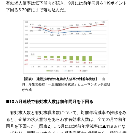
有効求人倍率は低下傾向が続き、9月には前年同月を1.19ポイント
下回る5.70倍にまで落ち込んだ。
【図表1 建設技術者の有効求人倍率の対前年比較】
出
典：厚生労働省「一般職業紹介状況」ヒューマンタッチ総研
が作成
■10カ月連続で有効求人数は前年同月を下回る
有効求人数と有効求職者数について、対前年増減率の推移をみ
ると、企業の求人意欲をあらわす有効求人数は、全ての月で前年
同月を下回った（図表2）。5月には対前年増減率は▲11.9％とな