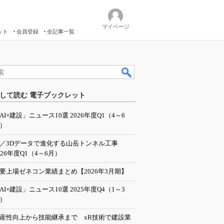
マイページ
ット
会員登録
全記事一覧
して読む 電子ブックレット
AI×建設」ニュース10選 2026年度Q1（4～6
）
I／3Dデータで進化する山岳トンネル工事
026年度Q1（4～6月）
要上場ゼネコン業績まとめ【2026年3月期】
AI×建設」ニュース10選 2025年度Q4（1～3
）
産性向上から技能継承まで xR技術で建設業