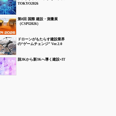
TOKYO2026
第8回 国際 建設・測量展
（CSPI2026）
ドローンがもたらす建設業界
の“ゲームチェンジ” Ver.2.0
脱3Kから新3Kへ導く建設×IT