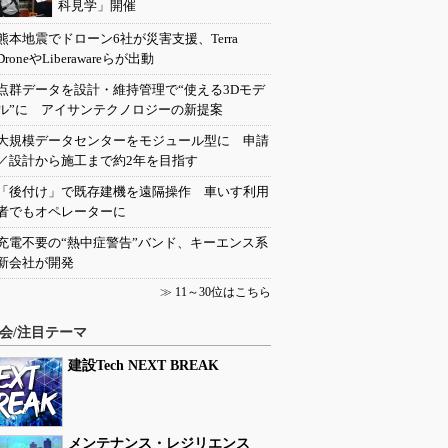
科見学」開催
熊本地震でドローン6社が災害支援、Terra
DroneやLiberawareらが出動
点群データを設計・維持管理で“使える3Dモデ
ル”に アイサンテクノロジーの新提案
大規模データセンターをモジュール型に 申請
／設計から施工まで約2年を目指す
「後付け」で既存建機を遠隔操作 車いす利用
者でもオペレーターに
充電不要の“熱中症警告”バンド、キーエンス系
新会社が開発
≫
11～30位はこちら
会/注目テーマ
建設Tech NEXT BREAK
メンテナンス・レジリエンス