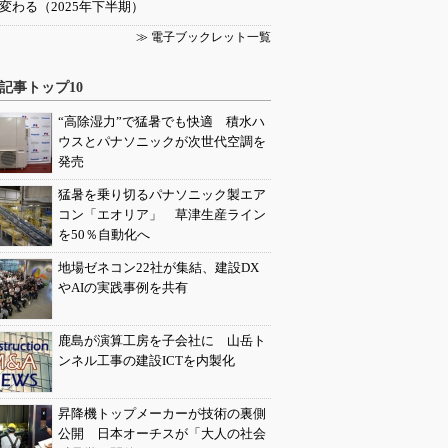
変わる（2025年下半期）
≫ 電子ブックレット一覧
記事トップ10
“高除湿力”で猛暑でも快適 積水ハ
ウスとパナソニックが次世代空調を
発売
猛暑を乗り切るパナソニック製エア
コン「エオリア」 草津生産ライン
を50％自動化へ
地場ゼネコン22社が集結、建設DX
やAIの実践事例を共有
鹿島が演算工房を子会社に 山岳ト
ンネル工事の建設ICTを内製化
昇降機トップメーカーが技術の裏側
公開 日本オーチスが「大人の社会