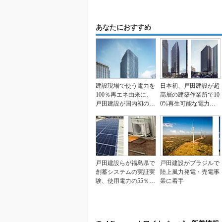
あなたにおすすめ
建設現場で使う電力を
日本初、戸田建設が超
100％再エネ由来に、
高層の建築作業所で10
戸田建設が国内初の取
0%再生可能な電力を
り組み
使用
戸田建設らが福島県で
戸田建設がブラジルで
創蓄システムの実証実
陸上風力発電・売電事
験、使用電力の55％を
業に着手
再エネに