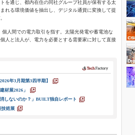
トを通じ、都内在住の同社グループ社員が保有する太
含まれる環境価値を抽出し、デジタル通貨に変換して提
だ。
取引とは、個人間での電力取引を指す。太陽光発電や蓄電池な
る個人と法人が、電力を必要とする需要家に対して直接
026年3月期第3四半期】
材展2026」
消しないのか？」BUILT独自レポート
策技術展