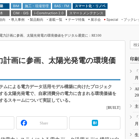
 築
施工・現場管理
BAS・FM
スマート化・リノベ
BIM
 木
CIM・GIS
スマートメンテナンス
i-Construction 2.0
動向
導入事例
製品動向
連載一覧
テーマ特集
展示会
ブックレ
Special
建設Tech NEXT BREAK
メンテナンス・レジリエンス
TOKYO2026
電力計画に参画、太陽光発電の環境価値をデジタル通貨に：RE100
ドローンがもたらす建設業界の“ゲー
第8回 国際 建設・測量展
ムチェンジ” Ver.2.0
（CSPI2026）
脱3Kから新3Kへ導く建設×IT
第10回 JAPAN BUILD TOKYO－建
力計画に参画、太陽光発電の環境価
印刷
築・土木・不動産の先端技術展－
“Society5.0”時代のスマートビル
Japan Drone 2023
VR／ARが描くモノづくりのミライ
「
月
メンテナンス・レジリエンスOSAKA
2020
テムによる電力データ活用モデル構築に向けたプロジェク
A
日本 ものづくりワールド 2020
する太陽光発電で、自家消費分の電力に含まれる環境価値を
2
するスキームについて実証している。
メンテナンス・レジリエンスTOKYO
主
2019
[
BUILT
]
IGAS2018
「
Share
月
生