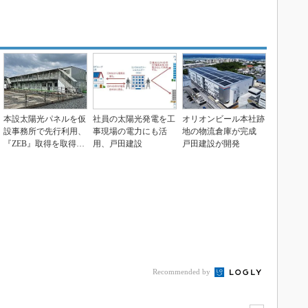
本設太陽光パネルを仮
社員の太陽光発電を工
オリオンビール本社跡
設事務所で先行利用、
事現場の電力にも活
地の物流倉庫が完成
『ZEB』取得を取得
用、戸田建設
戸田建設が開発
戸田建設と村田製作...
Recommended by