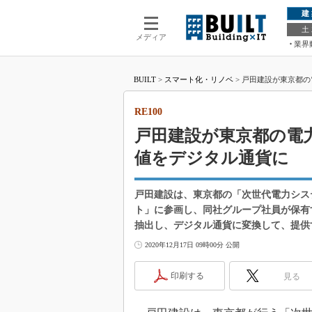
建
土
メディア
業界
BUILT
>
スマート化・リノベ
>
戸田建設が東京都の
RE100
戸田建設が東京都の電
値をデジタル通貨に
戸田建設は、東京都の「次世代電力シス
ト」に参画し、同社グループ社員が保有
抽出し、デジタル通貨に変換して、提供
2020年12月17日 09時00分 公開
印刷する
見る