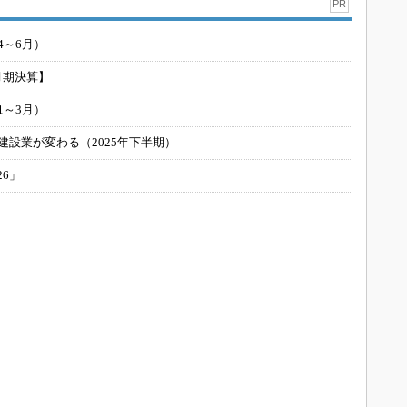
PR
4～6月）
月期決算】
1～3月）
建設業が変わる（2025年下半期）
26」