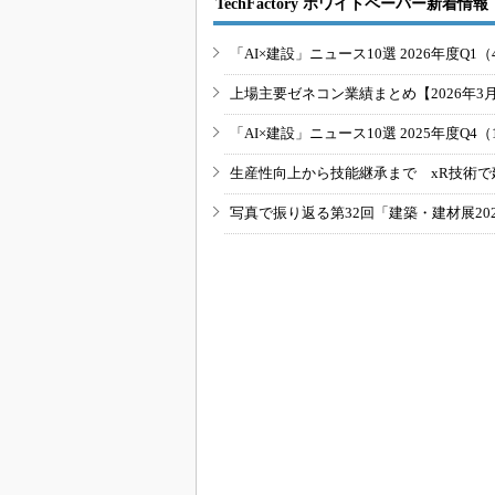
TechFactory ホワイトペーパー新着情報
「AI×建設」ニュース10選 2026年度Q1（
上場主要ゼネコン業績まとめ【2026年3
「AI×建設」ニュース10選 2025年度Q4（
生産性向上から技能継承まで xR技術で
写真で振り返る第32回「建築・建材展20