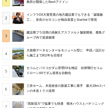
務所が開発したRevitアドイン
インフラDX大賞受賞の地方建設業でもできる「遠隔施
工」、奈良のゼネコンが独自装置とStarlinkで実現
建設廃プラ活用の高耐久アスファルト舗装開発、鹿島グ
ループ内で資源循環
大規模データセンターをモジュール型に 申請／設計か
ら施工まで約2年を目指す
セコムとパスコがダム管理DXを検証 自律飛行セコム
ドローンXXでダム巡視を自動化
三井ホーム、木造校舎の新築工事に着手 最大28mスパ
ンの木造トラス採用
“高除湿力”で猛暑でも快適 積水ハウスとパナソニック