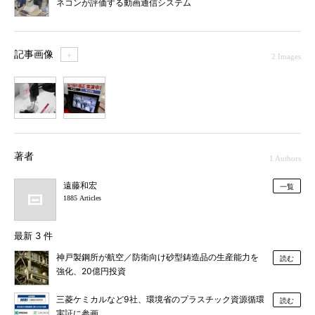
ネコンが評価する動画通信システム
記事画像
＋
2 Images
1
2
著者
1 Authors
遠藤和宏
一覧
1885 Articles
最新 3 件
神戸製鋼所が航空／防衛向け砂型鋳造品の生産能力を
読む
強化、20億円投資
三菱ケミカルなど9社、環境省のプラスチック資源循環
読む
実証に参画