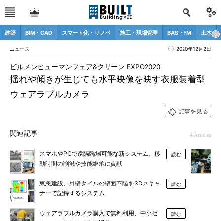
建築
BIM・CAD
スマート化・リノベ
施工・現場管理
BAS・FM
土木
ニュース
2020年12月2日
ビルメンヒューマンフェア&クリーン EXPO2020
揺れや傾きが生じても水平映像を映す衣服装着型
ウェアラブルカメラ
記事を見る
関連記事
4 Articles
スマホやPCで遠隔臨場可能な新システム、移
読む
動時間の削減や技能継承に貢献
東急建設、外壁タイルの壁面不陸を3Dスキャ
読む
ナーで記録するシステム
ウェアラブルカメラ購入で無料利用、中小ゼ
読む