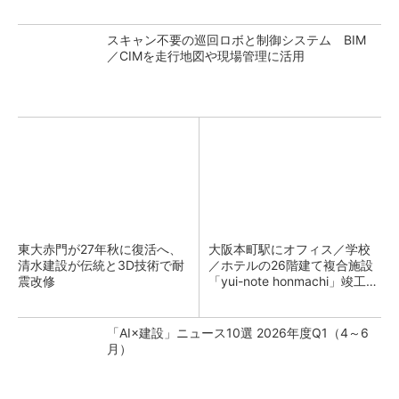
スキャン不要の巡回ロボと制御システム BIM
／CIMを走行地図や現場管理に活用
東大赤門が27年秋に復活へ、
大阪本町駅にオフィス／学校
清水建設が伝統と3D技術で耐
／ホテルの26階建て複合施設
震改修
「yui-note honmachi」竣工、
大成建設
「AI×建設」ニュース10選 2026年度Q1（4～6
月）