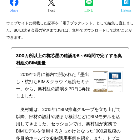
Share
Post
LINE
Hatena
ウェブサイトに掲載した記事を「電子ブックレット」として編集し直しまし
た。BUILT読者会員の皆さまであれば、無料でダウンロードして読むことが
できます。
300カ所以上の杭芯墨の確認を5～6時間で完了する奥
村組のBIM測量
2019年5月に都内で開かれた「墨出
し・杭打ちBIM＆クラウド連携セミナ
ー」から、奥村組の講演をPDFに再録
しました。
奥村組は、2015年にBIM推進グループを立ち上げて
以降、部材の設計や納まり検討などにBIMモデルを活
用してきました。セッションでは、奥村組が実務で
BIMモデルを使用するきっかけとなった1000席規模の
多目的ホールでのBIM活用事例を紹介。また、トプコ