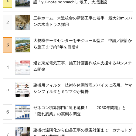
設「yui-note honmachi」竣工、大成建設
三井ホーム、木造校舎の新築工事に着手 最大28mスパ
ンの木造トラス採用
大規模データセンターをモジュール型に 申請／設計か
ら施工まで約2年を目指す
燈と東光電気工事、施工計画書作成を支援するAIシステ
ム開発
建機用フィルター技術を体調管理デバイスに応用、ヤマ
シンフィルタとミツフジが提携
ゼネコン積算部門に迫る危機！ 「2030年問題」と
「隠れ残業」の実態を調査
建機の遠隔化から山岳工事の獣害対策まで カナモトグ