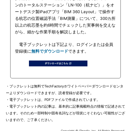
ンのトータルステーション「LN-100（杭ナビ）」をオ
ートデスク製iPadアプリ「BIM 360 Layout」で操作す
る杭芯の位置確認手法「BIM測量」について、300カ所
以上の杭芯墨を約6時間でチェックした実事例を交えな
がら、細かな作業手順を解説しました。
電子ブックレットは下記より、ログインまたは会員
登録後に
無料でダウンロード
できます。
・ブックレットは無料でTechFactoryホワイトペーパーダウンロードセンタ
ーよりダウンロードできますが、読者登録が必要です。
・電子ブックレットは、PDFファイルで作成されています。
・電子ブックレット内の記事は、基本的に記事掲載時点の情報で記述されて
います。そのため一部時制や固有名詞などが現状にそぐわない可能性がござ
いますので、ご了承ください。
Copyright © ITmedia, Inc. All Rights Reserved.