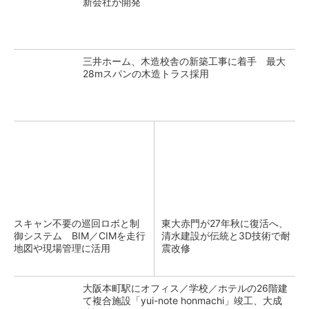
新会社が開発
三井ホーム、木造校舎の新築工事に着手 最大
28mスパンの木造トラス採用
スキャン不要の巡回ロボと制
東大赤門が27年秋に復活へ、
御システム BIM／CIMを走行
清水建設が伝統と3D技術で耐
地図や現場管理に活用
震改修
大阪本町駅にオフィス／学校／ホテルの26階建
て複合施設「yui-note honmachi」竣工、大成