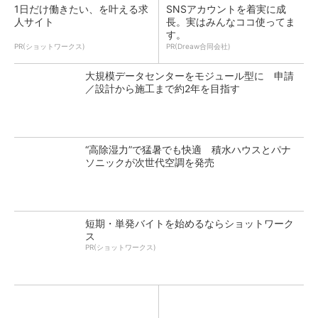
1日だけ働きたい、を叶える求
SNSアカウントを着実に成
人サイト
長。実はみんなココ使ってま
す。
PR(ショットワークス)
PR(Dreaw合同会社)
大規模データセンターをモジュール型に 申請
／設計から施工まで約2年を目指す
“高除湿力”で猛暑でも快適 積水ハウスとパナ
ソニックが次世代空調を発売
短期・単発バイトを始めるならショットワーク
ス
PR(ショットワークス)