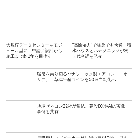
大規模データセンターをモジ
“高除湿力”で猛暑でも快適 積
ュール型に 申請／設計から
水ハウスとパナソニックが次
施工まで約2年を目指す
世代空調を発売
猛暑を乗り切るパナソニック製エアコン「エオ
リア」 草津生産ラインを50％自動化へ
地場ゼネコン22社が集結、建設DXやAIの実践
事例を共有
昇降機トップメーカーが技術の裏側公開 日本