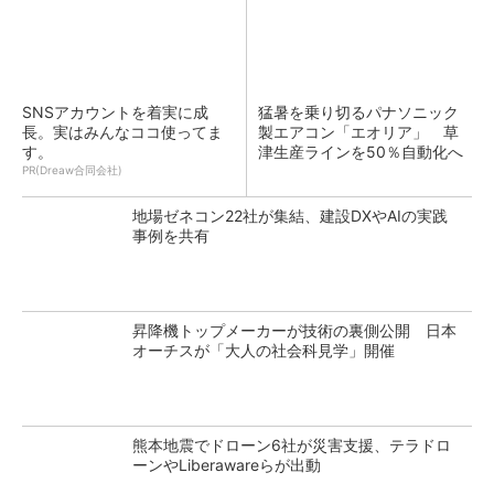
SNSアカウントを着実に成
猛暑を乗り切るパナソニック
長。実はみんなココ使ってま
製エアコン「エオリア」 草
す。
津生産ラインを50％自動化へ
PR(Dreaw合同会社)
地場ゼネコン22社が集結、建設DXやAIの実践
事例を共有
昇降機トップメーカーが技術の裏側公開 日本
オーチスが「大人の社会科見学」開催
熊本地震でドローン6社が災害支援、テラドロ
ーンやLiberawareらが出動