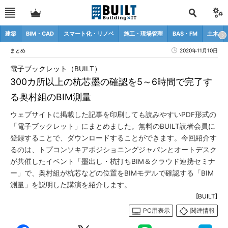
建築
BIM・CAD
スマート化・リノベ
施工・現場管理
BAS・FM
土木
まとめ
2020年11月10日
電子ブックレット（BUILT）
300カ所以上の杭芯墨の確認を5～6時間で完了す
る奥村組のBIM測量
ウェブサイトに掲載した記事を印刷しても読みやすいPDF形式の
「電子ブックレット」にまとめました。無料のBUILT読者会員に
登録することで、ダウンロードすることができます。今回紹介す
るのは、トプコンソキアポジショニングジャパンとオートデスク
が共催したイベント「墨出し・杭打ちBIM＆クラウド連携セミナ
ー」で、奥村組が杭芯などの位置をBIMモデルで確認する「BIM
測量」を説明した講演を紹介します。
[BUILT]
PC用表示
関連情報