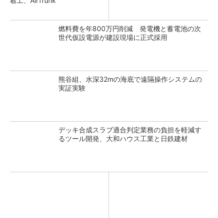
着工、AirTrunk
燃料費を年800万円削減 発電機と蓄電池の次
世代仮設電源が建設現場に正式採用
熊谷組、水深32mの海底で遠隔操作システムの
実証実験
デッキ合成スラブ適合判定業務の負担を軽減す
るツール開発、大和ハウス工業と日鉄建材