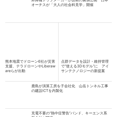
オーチスが「大人の社会科見学」開催
熊本地震でドローン6社が災害
点群データを設計・維持管理
支援、テラドローンやLiberaw
で“使える3Dモデル”に アイ
areらが出動
サンテクノロジーの新提案
鹿島が演算工房を子会社化 山岳トンネル工事
の建設ICTを内製化
充電不要の“熱中症警告”バンド、キーエンス系