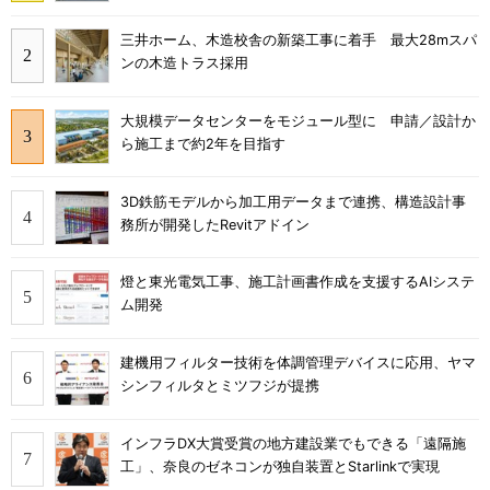
三井ホーム、木造校舎の新築工事に着手 最大28mスパ
ンの木造トラス採用
大規模データセンターをモジュール型に 申請／設計か
ら施工まで約2年を目指す
3D鉄筋モデルから加工用データまで連携、構造設計事
務所が開発したRevitアドイン
燈と東光電気工事、施工計画書作成を支援するAIシステ
ム開発
建機用フィルター技術を体調管理デバイスに応用、ヤマ
シンフィルタとミツフジが提携
インフラDX大賞受賞の地方建設業でもできる「遠隔施
工」、奈良のゼネコンが独自装置とStarlinkで実現