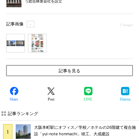
う総合林業会社を設立
記事画像
＋
2 Images
1
2
記事を見る
Share
Post
LINE
Hatena
記事ランキング
大阪本町駅にオフィス／学校／ホテルの26階建て複合施
設「yui-note honmachi」竣工、大成建設