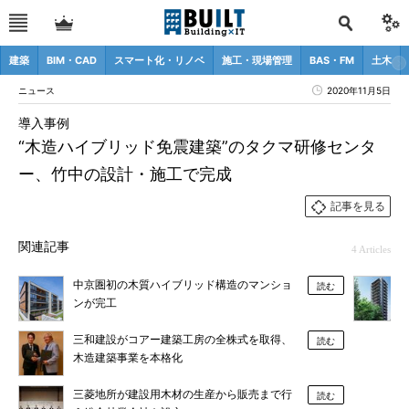
建築
BIM・CAD
スマート化・リノベ
施工・現場管理
BAS・FM
土木
ニュース
2020年11月5日
導入事例
“木造ハイブリッド免震建築”のタクマ研修センタ
ー、竹中の設計・施工で完成
記事を見る
関連記事
4 Articles
中京圏初の木質ハイブリッド構造のマンショ
読む
ンが完工
三和建設がコアー建築工房の全株式を取得、
読む
木造建築事業を本格化
三菱地所が建設用木材の生産から販売まで行
読む