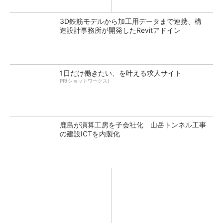
装置とStarlinkで実現
3D鉄筋モデルから加工用データまで連携、構
造設計事務所が開発したRevitアドイン
1日だけ働きたい、を叶える求人サイト
PR(ショットワークス)
鹿島が演算工房を子会社化 山岳トンネル工事
の建設ICTを内製化