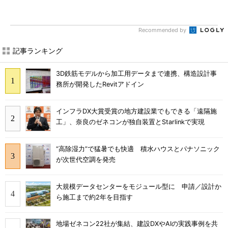
Recommended by
記事ランキング
3D鉄筋モデルから加工用データまで連携、構造設計事
務所が開発したRevitアドイン
インフラDX大賞受賞の地方建設業でもできる「遠隔施
工」、奈良のゼネコンが独自装置とStarlinkで実現
“高除湿力”で猛暑でも快適 積水ハウスとパナソニック
が次世代空調を発売
大規模データセンターをモジュール型に 申請／設計か
ら施工まで約2年を目指す
地場ゼネコン22社が集結、建設DXやAIの実践事例を共