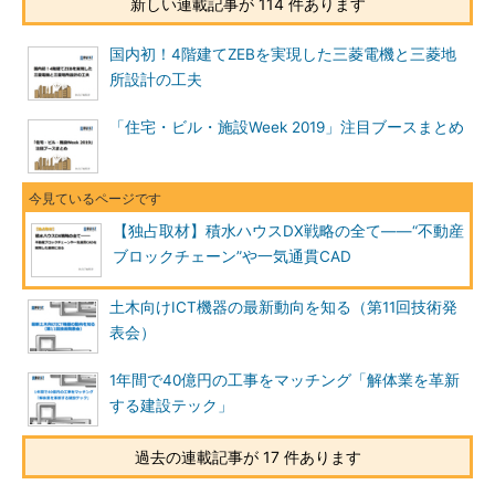
新しい連載記事が 114 件あります
国内初！4階建てZEBを実現した三菱電機と三菱地
所設計の工夫
「住宅・ビル・施設Week 2019」注目ブースまとめ
【独占取材】積水ハウスDX戦略の全て――“不動産
ブロックチェーン”や一気通貫CAD
土木向けICT機器の最新動向を知る（第11回技術発
表会）
1年間で40億円の工事をマッチング「解体業を革新
する建設テック」
過去の連載記事が 17 件あります