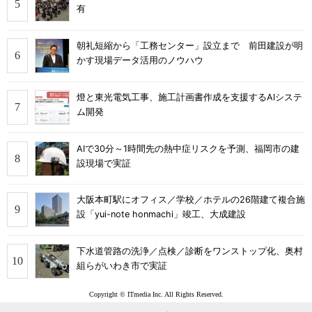
有
朝礼短縮から「工務センター」設立まで 前田建設が明
かす現場データ活用のノウハウ
燈と東光電気工事、施工計画書作成を支援するAIシステ
ム開発
AIで30分～1時間先の熱中症リスクを予測、福岡市の建
設現場で実証
大阪本町駅にオフィス／学校／ホテルの26階建て複合施
設「yui-note honmachi」竣工、大成建設
下水道管路の洗浄／点検／診断をワンストップ化、奥村
組らがいわき市で実証
Copyright © ITmedia Inc. All Rights Reserved.