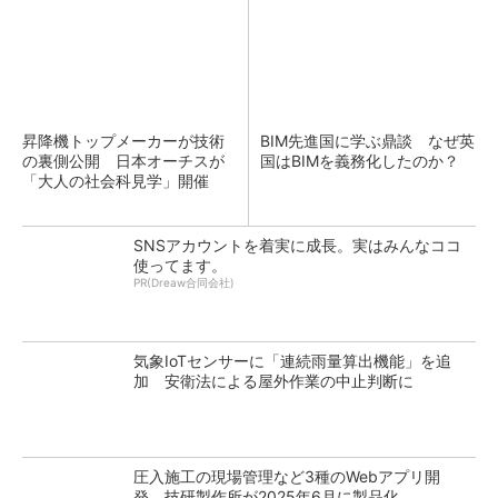
昇降機トップメーカーが技術
BIM先進国に学ぶ鼎談 なぜ英
の裏側公開 日本オーチスが
国はBIMを義務化したのか？
「大人の社会科見学」開催
SNSアカウントを着実に成長。実はみんなココ
使ってます。
PR(Dreaw合同会社)
気象IoTセンサーに「連続雨量算出機能」を追
加 安衛法による屋外作業の中止判断に
圧入施工の現場管理など3種のWebアプリ開
発 技研製作所が2025年6月に製品化