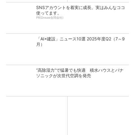
SNSアカウントを着実に成長。実はみんなココ
使ってます。
PR(Dreaw合同会社)
「AI×建設」ニュース10選 2025年度Q2（7～9
月）
“高除湿力”で猛暑でも快適 積水ハウスとパナ
ソニックが次世代空調を発売