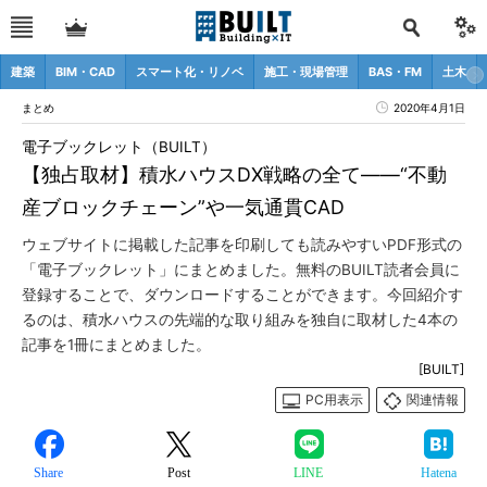
建築
BIM・CAD
スマート化・リノベ
施工・現場管理
BAS・FM
土木
まとめ
2020年4月1日
電子ブックレット（BUILT）
【独占取材】積水ハウスDX戦略の全て――“不動
産ブロックチェーン”や一気通貫CAD
ウェブサイトに掲載した記事を印刷しても読みやすいPDF形式の
「電子ブックレット」にまとめました。無料のBUILT読者会員に
登録することで、ダウンロードすることができます。今回紹介す
るのは、積水ハウスの先端的な取り組みを独自に取材した4本の
記事を1冊にまとめました。
[BUILT]
PC用表示
関連情報
Share
Post
LINE
Hatena