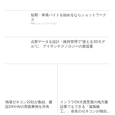
短期・単発バイトを始めるならショットワーク
ス
PR(ショットワークス)
点群データを設計・維持管理で“使える3Dモデ
ル”に アイサンテクノロジーの新提案
地場ゼネコン22社が集結、建
インフラDX大賞受賞の地方建
設DXやAIの実践事例を共有
設業でもできる「遠隔施
工」、奈良のゼネコンが独自