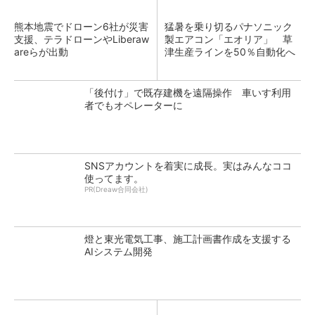
熊本地震でドローン6社が災害
猛暑を乗り切るパナソニック
支援、テラドローンやLiberaw
製エアコン「エオリア」 草
areらが出動
津生産ラインを50％自動化へ
「後付け」で既存建機を遠隔操作 車いす利用
者でもオペレーターに
SNSアカウントを着実に成長。実はみんなココ
使ってます。
PR(Dreaw合同会社)
燈と東光電気工事、施工計画書作成を支援する
AIシステム開発