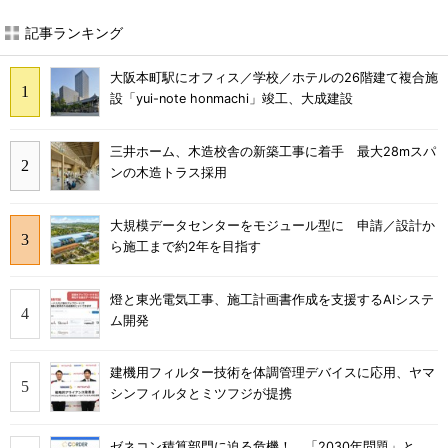
記事ランキング
大阪本町駅にオフィス／学校／ホテルの26階建て複合施
設「yui-note honmachi」竣工、大成建設
三井ホーム、木造校舎の新築工事に着手 最大28mスパ
ンの木造トラス採用
大規模データセンターをモジュール型に 申請／設計か
ら施工まで約2年を目指す
燈と東光電気工事、施工計画書作成を支援するAIシステ
ム開発
建機用フィルター技術を体調管理デバイスに応用、ヤマ
シンフィルタとミツフジが提携
ゼネコン積算部門に迫る危機！ 「2030年問題」と