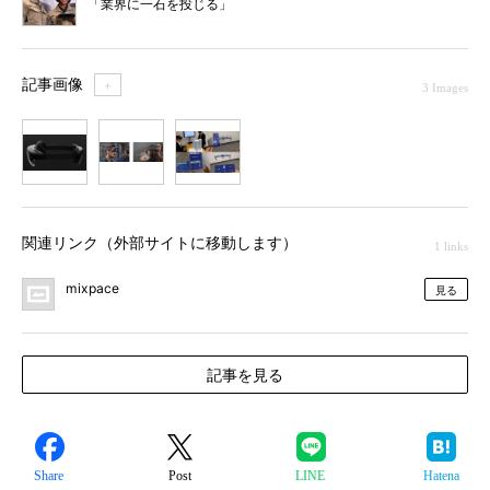
「業界に一石を投じる」
記事画像
＋
3 Images
1
2
3
関連リンク（外部サイトに移動します）
1 links
mixpace
見る
記事を見る
Share
Post
LINE
Hatena