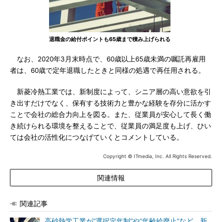
退職金の給付ポイントも65歳まで積み上げられる
なお、2020年3月末時点で、60歳以上65歳未満の嘱託再雇用
者は、60歳で定年退職したときと同様の処遇で再任用される。
新菱冷熱工業では、新制度によって、シニア層の高い意欲を引
き出すだけでなく、保有する技術力と豊かな経験を存分に活かす
ことで会社の総合力向上を図る。また、従業員が安心して長く働
き続けられる環境を整えることで、従業員の満足度も上げ、ひい
ては会社の活性化につなげていくとコメントしている。
Copyright © ITmedia, Inc. All Rights Reserved.
関連情報
関連記事
高砂熱学工業が“選択定年制”や“年齢給廃止”など、新