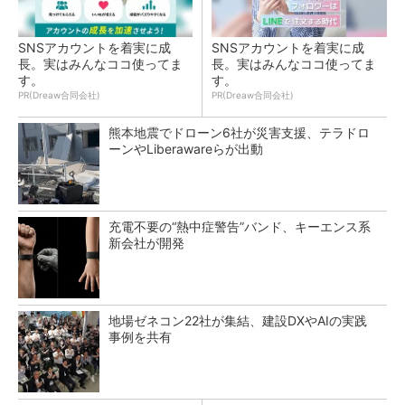
SNSアカウントを着実に成
SNSアカウントを着実に成
長。実はみんなココ使ってま
長。実はみんなココ使ってま
す。
す。
PR(Dreaw合同会社)
PR(Dreaw合同会社)
熊本地震でドローン6社が災害支援、テラドロ
ーンやLiberawareらが出動
充電不要の“熱中症警告”バンド、キーエンス系
新会社が開発
地場ゼネコン22社が集結、建設DXやAIの実践
事例を共有