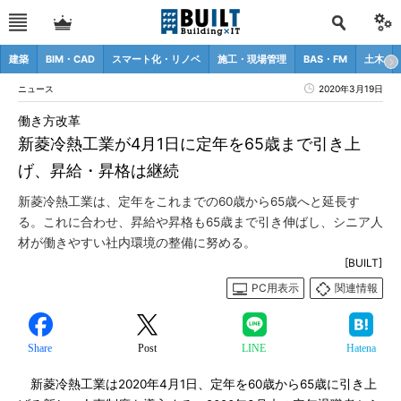
建築
BIM・CAD
スマート化・リノベ
施工・現場管理
BAS・FM
土木
ニュース
2020年3月19日
働き方改革
新菱冷熱工業が4月1日に定年を65歳まで引き上
げ、昇給・昇格は継続
新菱冷熱工業は、定年をこれまでの60歳から65歳へと延長す
る。これに合わせ、昇給や昇格も65歳まで引き伸ばし、シニア人
材が働きやすい社内環境の整備に努める。
[BUILT]
PC用表示
関連情報
Share
Post
LINE
Hatena
新菱冷熱工業は2020年4月1日、定年を60歳から65歳に引き上