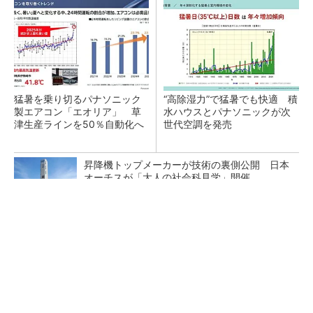
猛暑を乗り切るパナソニック
“高除湿力”で猛暑でも快適 積
製エアコン「エオリア」 草
水ハウスとパナソニックが次
津生産ラインを50％自動化へ
世代空調を発売
昇降機トップメーカーが技術の裏側公開 日本
オーチスが「大人の社会科見学」開催
スキャン不要の巡回ロボと制御システム BIM
／CIMを走行地図や現場管理に活用
鹿島が演算工房を子会社化 山岳トンネル工事