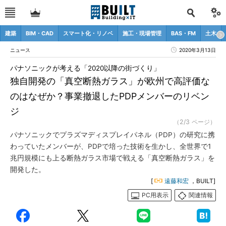
建築
BIM・CAD
スマート化・リノベ
施工・現場管理
BAS・FM
土木
ニュース
2020年3月13日
パナソニックが考える「2020以降の街づくり」
独自開発の「真空断熱ガラス」が欧州で高評価な
のはなぜか？事業撤退したPDPメンバーのリベン
ジ
（2/3 ページ）
パナソニックでプラズマディスプレイパネル（PDP）の研究に携
わっていたメンバーが、PDPで培った技術を生かし、全世界で1
兆円規模にも上る断熱ガラス市場で戦える「真空断熱ガラス」を
開発した。
[
遠藤和宏
，BUILT]
PC用表示
関連情報