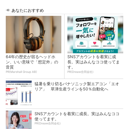
あなたにおすすめ
64年の歴史が宿るヘッドホ
SNSアカウントを着実に成
ン、いい意味で「想定外」の
長。実はみんなココ使ってま
音質
す。
PR(Marshall Group AB)
PR(Dreaw合同会社)
猛暑を乗り切るパナソニック製エアコン「エオ
リア」 草津生産ラインを50％自動化へ
SNSアカウントを着実に成長。実はみんなココ
使ってます。
PR(Dreaw合同会社)