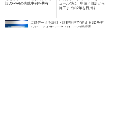
設DXやAIの実践事例を共有
ュール型に 申請／設計から
施工まで約2年を目指す
点群データを設計・維持管理で“使える3Dモデ
ル”に アイサンテクノロジーの新提案
熊本地震でドローン6社が災害支援、テラドロ
ーンやLiberawareらが出動
鹿島が演算工房を子会社化 山岳トンネル工事
の建設ICTを内製化