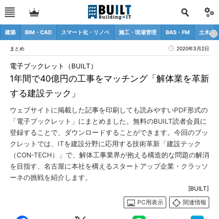
建築
BIM・CAD
スマート化・リノベ
施工・現場管理
BAS・FM
土木
まとめ
2020年3月2日
電子ブックレット（BUILT）
1年間で40億円の工事をマッチング「解体業を革新
する建設テック」
ウェブサイトに掲載した記事を印刷しても読みやすいPDF形式の
「電子ブックレット」にまとめました。無料のBUILT読者会員に
登録することで、ダウンロードすることができます。今回のブッ
クレットでは、ITを建設分野に応用する技術革新「建設テック
（CON-TECH）」で、解体工事業界が抱える構造的な問題の解消
を目指す、名古屋に本社を構えるスタートアップ企業・クラッソ
ーネの挑戦を紹介します。
[BUILT]
PC用表示
関連情報