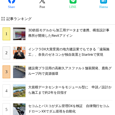
Share
Post
LINE
Hatena
記事ランキング
3D鉄筋モデルから加工用データまで連携、構造設計事
務所が開発したRevitアドイン
インフラDX大賞受賞の地方建設業でもできる「遠隔施
工」、奈良のゼネコンが独自装置とStarlinkで実現
建設廃プラ活用の高耐久アスファルト舗装開発、鹿島グ
ループ内で資源循環
大規模データセンターをモジュール型に 申請／設計か
ら施工まで約2年を目指す
セコムとパスコがダム管理DXを検証 自律飛行セコム
ドローンXXでダム巡視を自動化