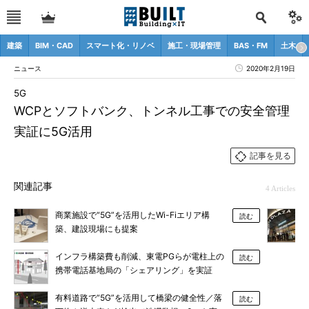
建築
BIM・CAD
スマート化・リノベ
施工・現場管理
BAS・FM
土木
ニュース
2020年2月19日
5G
WCPとソフトバンク、トンネル工事での安全管理
実証に5G活用
記事を見る
関連記事
4 Articles
商業施設で“5G”を活用したWi-Fiエリア構
読む
築、建設現場にも提案
インフラ構築費も削減、東電PGらが電柱上の
読む
携帯電話基地局の「シェアリング」を実証
有料道路で“5G”を活用して橋梁の健全性／落
読む