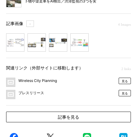
下物や逆走車をAI検出／渋滞監視の3つを実
験、WCP×ソフトバンク
記事画像
＋
4 Images
1
2
3
4
関連リンク（外部サイトに移動します）
2 links
Wireless City Planning
見る
プレスリリース
見る
記事を見る