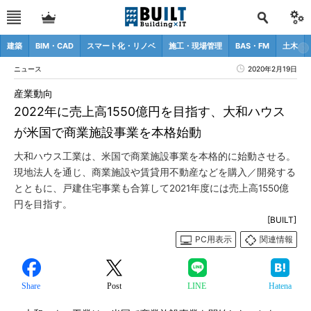
建築
BIM・CAD
スマート化・リノベ
施工・現場管理
BAS・FM
土木
ニュース
2020年2月19日
産業動向
2022年に売上高1550億円を目指す、大和ハウス
が米国で商業施設事業を本格始動
大和ハウス工業は、米国で商業施設事業を本格的に始動させる。
現地法人を通じ、商業施設や賃貸用不動産などを購入／開発する
とともに、戸建住宅事業も合算して2021年度には売上高1550億
円を目指す。
[BUILT]
PC用表示
関連情報
Share
Post
LINE
Hatena