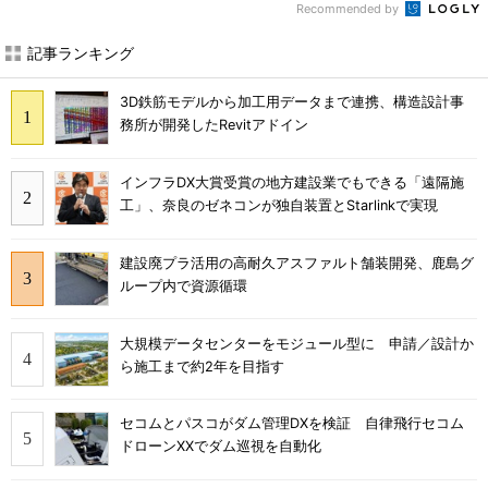
Recommended by
記事ランキング
3D鉄筋モデルから加工用データまで連携、構造設計事
務所が開発したRevitアドイン
インフラDX大賞受賞の地方建設業でもできる「遠隔施
工」、奈良のゼネコンが独自装置とStarlinkで実現
建設廃プラ活用の高耐久アスファルト舗装開発、鹿島グ
ループ内で資源循環
大規模データセンターをモジュール型に 申請／設計か
ら施工まで約2年を目指す
セコムとパスコがダム管理DXを検証 自律飛行セコム
ドローンXXでダム巡視を自動化