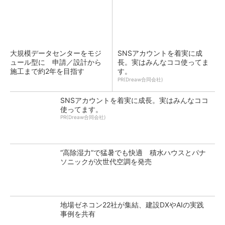
大規模データセンターをモジ
SNSアカウントを着実に成
ュール型に 申請／設計から
長。実はみんなココ使ってま
施工まで約2年を目指す
す。
PR(Dreaw合同会社)
SNSアカウントを着実に成長。実はみんなココ
使ってます。
PR(Dreaw合同会社)
“高除湿力”で猛暑でも快適 積水ハウスとパナ
ソニックが次世代空調を発売
地場ゼネコン22社が集結、建設DXやAIの実践
事例を共有