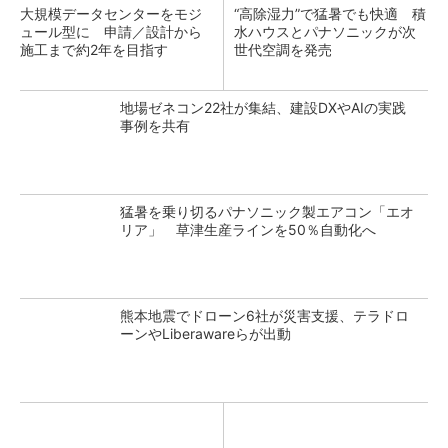
大規模データセンターをモジ
“高除湿力”で猛暑でも快適 積
ュール型に 申請／設計から
水ハウスとパナソニックが次
施工まで約2年を目指す
世代空調を発売
地場ゼネコン22社が集結、建設DXやAIの実践
事例を共有
猛暑を乗り切るパナソニック製エアコン「エオ
リア」 草津生産ラインを50％自動化へ
熊本地震でドローン6社が災害支援、テラドロ
ーンやLiberawareらが出動