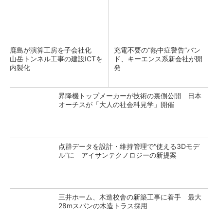
鹿島が演算工房を子会社化
充電不要の“熱中症警告”バン
山岳トンネル工事の建設ICTを
ド、キーエンス系新会社が開
内製化
発
昇降機トップメーカーが技術の裏側公開 日本
オーチスが「大人の社会科見学」開催
点群データを設計・維持管理で“使える3Dモデ
ル”に アイサンテクノロジーの新提案
三井ホーム、木造校舎の新築工事に着手 最大
28mスパンの木造トラス採用