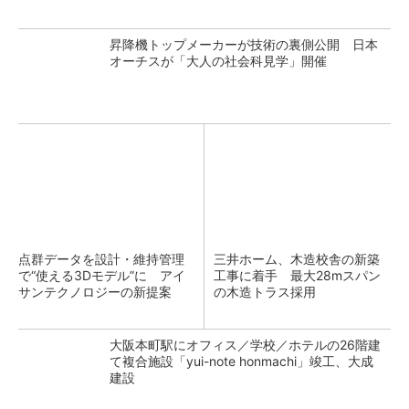
昇降機トップメーカーが技術の裏側公開 日本
オーチスが「大人の社会科見学」開催
点群データを設計・維持管理
三井ホーム、木造校舎の新築
で“使える3Dモデル”に アイ
工事に着手 最大28mスパン
サンテクノロジーの新提案
の木造トラス採用
大阪本町駅にオフィス／学校／ホテルの26階建
て複合施設「yui-note honmachi」竣工、大成
建設