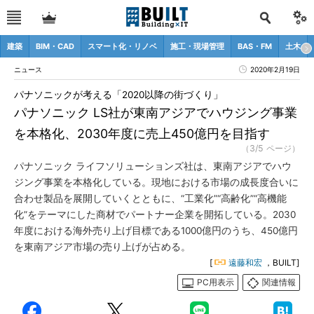
建築
BIM・CAD
スマート化・リノベ
施工・現場管理
BAS・FM
土木
ニュース
2020年2月19日
パナソニックが考える「2020以降の街づくり」
パナソニック LS社が東南アジアでハウジング事業
を本格化、2030年度に売上450億円を目指す
（3/5 ページ）
パナソニック ライフソリューションズ社は、東南アジアでハウ
ジング事業を本格化している。現地における市場の成長度合いに
合わせ製品を展開していくとともに、“工業化”“高齢化”“高機能
化”をテーマにした商材でパートナー企業を開拓している。2030
年度における海外売り上げ目標である1000億円のうち、450億円
を東南アジア市場の売り上げが占める。
[
遠藤和宏
，BUILT]
PC用表示
関連情報