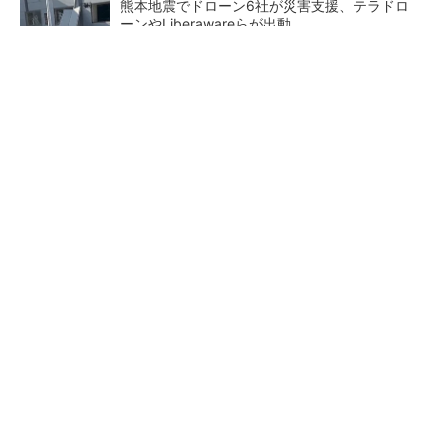
熊本地震でドローン6社が災害支援、テラドロ
ーンやLiberawareらが出動
点群データを設計・維持管理で“使える3Dモデ
ル”に アイサンテクノロジーの新提案
鹿島が演算工房を子会社化 山岳トンネル工事
の建設ICTを内製化