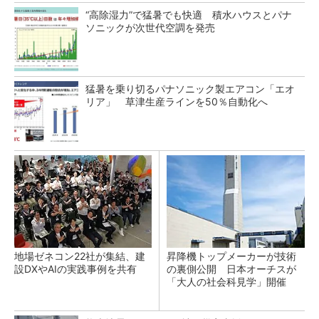
“高除湿力”で猛暑でも快適 積水ハウスとパナ
ソニックが次世代空調を発売
猛暑を乗り切るパナソニック製エアコン「エオ
リア」 草津生産ラインを50％自動化へ
地場ゼネコン22社が集結、建
昇降機トップメーカーが技術
設DXやAIの実践事例を共有
の裏側公開 日本オーチスが
「大人の社会科見学」開催