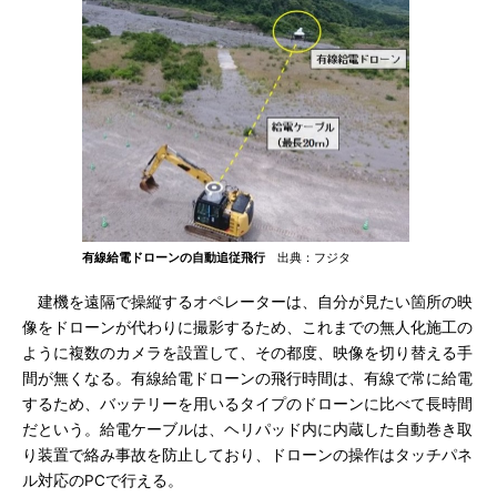
有線給電ドローンの自動追従飛行
出典：フジタ
建機を遠隔で操縦するオペレーターは、自分が見たい箇所の映
像をドローンが代わりに撮影するため、これまでの無人化施工の
ように複数のカメラを設置して、その都度、映像を切り替える手
間が無くなる。有線給電ドローンの飛行時間は、有線で常に給電
するため、バッテリーを用いるタイプのドローンに比べて長時間
だという。給電ケーブルは、ヘリパッド内に内蔵した自動巻き取
り装置で絡み事故を防止しており、ドローンの操作はタッチパネ
ル対応のPCで行える。