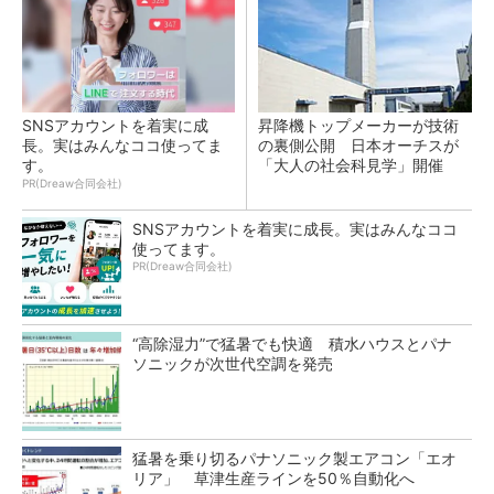
SNSアカウントを着実に成
昇降機トップメーカーが技術
長。実はみんなココ使ってま
の裏側公開 日本オーチスが
す。
「大人の社会科見学」開催
PR(Dreaw合同会社)
SNSアカウントを着実に成長。実はみんなココ
使ってます。
PR(Dreaw合同会社)
“高除湿力”で猛暑でも快適 積水ハウスとパナ
ソニックが次世代空調を発売
猛暑を乗り切るパナソニック製エアコン「エオ
リア」 草津生産ラインを50％自動化へ