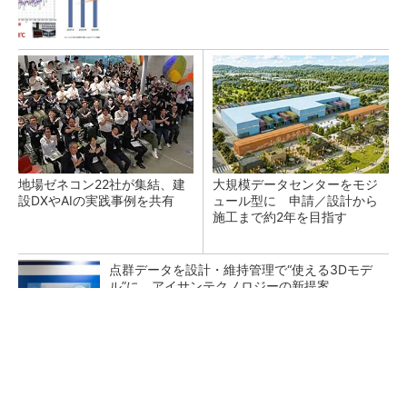
地場ゼネコン22社が集結、建
大規模データセンターをモジ
設DXやAIの実践事例を共有
ュール型に 申請／設計から
施工まで約2年を目指す
点群データを設計・維持管理で“使える3Dモデ
ル”に アイサンテクノロジーの新提案
熊本地震でドローン6社が災害支援、テラドロ
ーンやLiberawareらが出動