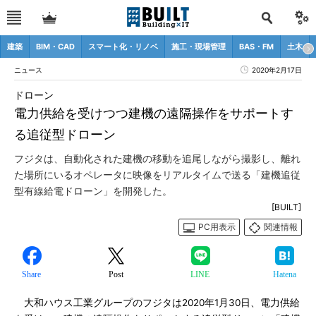
建築
BIM・CAD
スマート化・リノベ
施工・現場管理
BAS・FM
土木
ニュース
2020年2月17日
ドローン
電力供給を受けつつ建機の遠隔操作をサポートす
る追従型ドローン
フジタは、自動化された建機の移動を追尾しながら撮影し、離れ
た場所にいるオペレータに映像をリアルタイムで送る「建機追従
型有線給電ドローン」を開発した。
[BUILT]
PC用表示
関連情報
Share
Post
LINE
Hatena
大和ハウス工業グループのフジタは2020年1月30日、電力供給