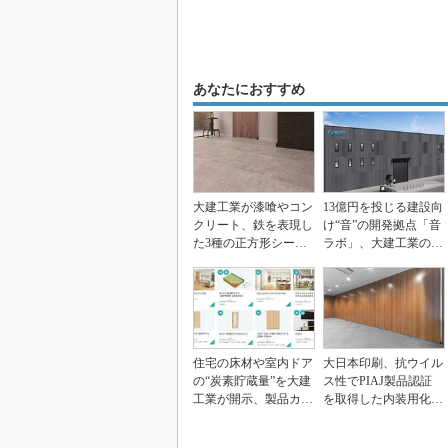
あなたにおすすめ
大建工業が漆喰やコン
13億円を投じる建設向
クリート、鉄を表現し
け“音”の開発拠点「音
た3種の正方形シート
ラボ」、大建工業の岡
床材を発売
山工場で着工
住宅の床材や室内ドア
大日本印刷、抗ウイル
の“炭素貯蔵量”を大建
ス性でPIAJ製品認証
工業が開示、製品カタ
を取得した内装用化粧
ログやWebサイト...
鋼板を提供