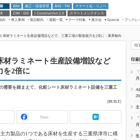
 築
施工・現場管理
BAS・FM
スマート化・リノベ
BIM
 木
CIM・GIS
スマートメンテナンス
i-Construction 2.0
動向
導入事例
製品動向
連載一覧
テーマ特集
展示会
ブックレ
Special
建設Tech NEXT BREAK
メンテナンス・レジリエンス
TOKYO2026
ト床材ラミネート生産設備増設などで、三重工場の製造能力を2倍に：業界動向
ドローンがもたらす建設業界の“ゲー
第8回 国際 建設・測量展
ムチェンジ” Ver.2.0
（CSPI2026）
脱3Kから新3Kへ導く建設×IT
第10回 JAPAN BUILD TOKYO－建
床材ラミネート生産設備増設など
印刷
築・土木・不動産の先端技術展－
“Society5.0”時代のスマートビル
力を2倍に
Japan Drone 2023
VR／ARが描くモノづくりのミライ
「
月
メンテナンス・レジリエンスOSAKA
2020
の需要を踏まえて、化粧シート床材ラミネート設備を三重工
A
日本 ものづくりワールド 2020
2
[
BUILT
]
メンテナンス・レジリエンスTOKYO
主
2019
IGAS2018
Share
「
月
同社主力製品の1つである床材を生産する三重県津市に構
生