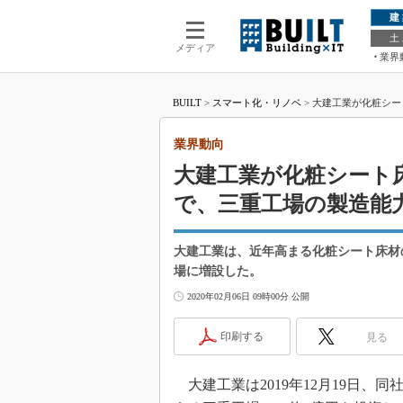
建
土
メディア
業界
BUILT
>
スマート化・リノベ
>
大建工業が化粧シー
業界動向
大建工業が化粧シート
で、三重工場の製造能
大建工業は、近年高まる化粧シート床材
場に増設した。
2020年02月06日 09時00分 公開
印刷する
見る
大建工業は2019年12月19日、