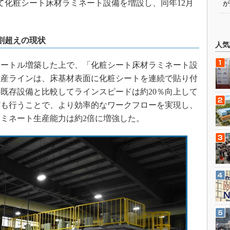
て化粧シート床材ラミネート設備を増設し、同年12月
が
割超えの現状
人気
メートル増築した上で、「化粧シート床材ラミネート設
生産ラインは、床基材表面に化粧シートを連続で貼り付
既存設備と比較してラインスピードは約20％向上して
ども行うことで、より効率的なワークフローを実現し、
ミネート生産能力は約2倍に増強した。