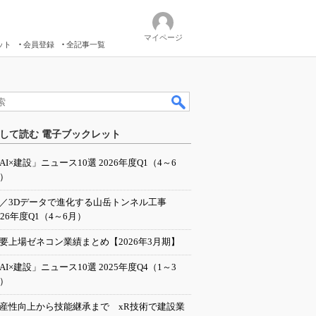
マイページ
ット
会員登録
全記事一覧
して読む 電子ブックレット
AI×建設」ニュース10選 2026年度Q1（4～6
）
I／3Dデータで進化する山岳トンネル工事
026年度Q1（4～6月）
要上場ゼネコン業績まとめ【2026年3月期】
AI×建設」ニュース10選 2025年度Q4（1～3
）
産性向上から技能継承まで xR技術で建設業