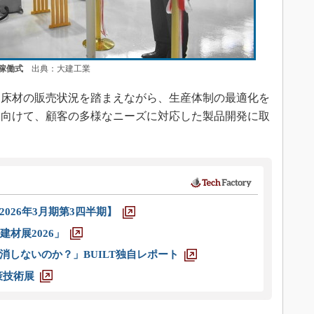
稼働式
出典：大建工業
床材の販売状況を踏まえながら、生産体制の最適化を
に向けて、顧客の多様なニーズに対応した製品開発に取
026年3月期第3四半期】
材展2026」
消しないのか？」BUILT独自レポート
策技術展