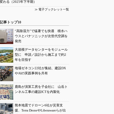
変わる（2025年下半期）
≫ 電子ブックレット一覧
記事トップ10
“高除湿力”で猛暑でも快適 積水ハ
ウスとパナソニックが次世代空調を
発売
大規模データセンターをモジュール
型に 申請／設計から施工まで約2
年を目指す
地場ゼネコン22社が集結、建設DX
やAIの実践事例を共有
鹿島が演算工房を子会社に 山岳ト
ンネル工事の建設ICTを内製化
熊本地震でドローン6社が災害支
援、Terra DroneやLiberawareらが出