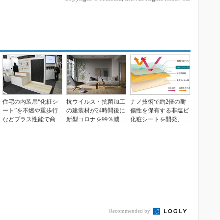
住宅の内装用“化粧シ
抗ウイルス・抗菌加工
ナノ技術で約2倍の耐
ート”を不燃や重歩行
の建装材が24時間後に
傷性を保有する非塩ビ
などプラス性能で商空
新型コロナを99％減
化粧シートを開発、凸
間へ提案、凸版印刷
少、凸版印刷
版印刷
Recommended by