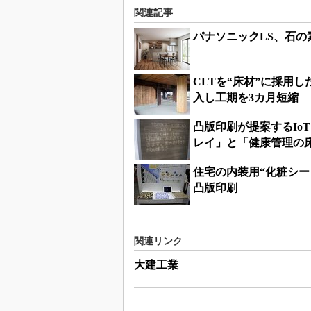
関連記事
パナソニックLS、石
CLTを“床材”に採用
入し工期を3カ月短縮
凸版印刷が提案するIo
レイ」と「健康管理の
住宅の内装用“化粧シ
凸版印刷
関連リンク
大建工業