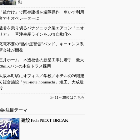
動
「後付け」で既存建機を遠隔操作 車いす利用
者でもオペレーターに
猛暑を乗り切るパナソニック製エアコン「エオ
リア」 草津生産ラインを50％自動化へ
充電不要の“熱中症警告”バンド、キーエンス系
新会社が開発
三井ホーム、木造校舎の新築工事に着手 最大
28mスパンの木造トラス採用
大阪本町駅にオフィス／学校／ホテルの26階建
て複合施設「yui-note honmachi」竣工、大成建
設
≫
11～30位はこちら
会/注目テーマ
建設Tech NEXT BREAK