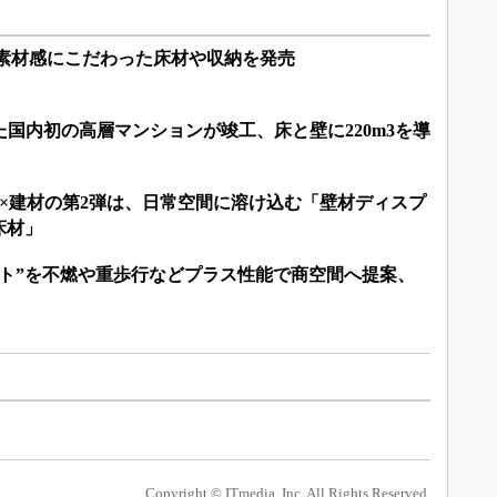
の素材感にこだわった床材や収納を発売
した国内初の高層マンションが竣工、床と壁に220m3を導
T×建材の第2弾は、日常空間に溶け込む「壁材ディスプ
床材」
ート”を不燃や重歩行などプラス性能で商空間へ提案、
Copyright © ITmedia, Inc. All Rights Reserved.