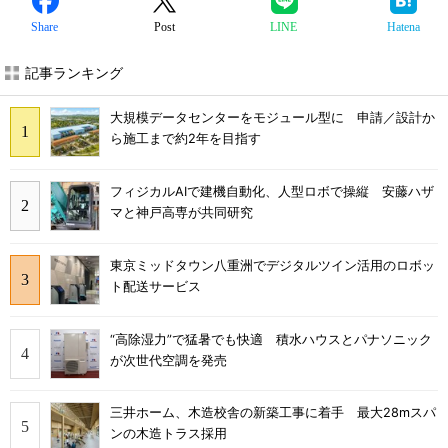
Share
Post
LINE
Hatena
記事ランキング
大規模データセンターをモジュール型に 申請／設計か
ら施工まで約2年を目指す
フィジカルAIで建機自動化、人型ロボで操縦 安藤ハザ
マと神戸高専が共同研究
東京ミッドタウン八重洲でデジタルツイン活用のロボッ
ト配送サービス
“高除湿力”で猛暑でも快適 積水ハウスとパナソニック
が次世代空調を発売
三井ホーム、木造校舎の新築工事に着手 最大28mスパ
ンの木造トラス採用