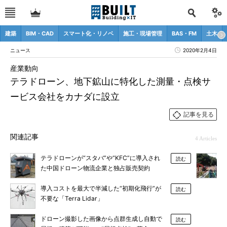
建築
BIM・CAD
スマート化・リノベ
施工・現場管理
BAS・FM
土木
ニュース
2020年2月4日
産業動向
テラドローン、地下鉱山に特化した測量・点検サ
ービス会社をカナダに設立
記事を見る
関連記事
4 Articles
テラドローンが“スタバ”や“KFC”に導入され
読む
た中国ドローン物流企業と独占販売契約
導入コストを最大で半減した“初期化飛行”が
読む
不要な「Terra Lidar」
ドローン撮影した画像から点群生成し自動で
読む