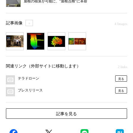
屋根の積算が可能に、“屋根点検”に革命
記事画像
＋
4 Images
1
2
3
4
関連リンク（外部サイトに移動します）
2 links
テラドローン
見る
プレスリリース
見る
記事を見る