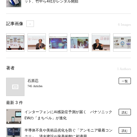
ット、竹中ら4社がレンタル開始
記事画像
＋
6 Images
1
2
3
4
5
6
著者
1 Authors
石原忍
一覧
745 Articles
最新 3 件
インターフォンにAI感染症予測が届く パナソニック
読む
EWの「まちベル」が進化
半導体不良や美術品劣化を防ぐ「アンモニア吸着コン
読む
クリ」、清水建設が泉美術館に初適用