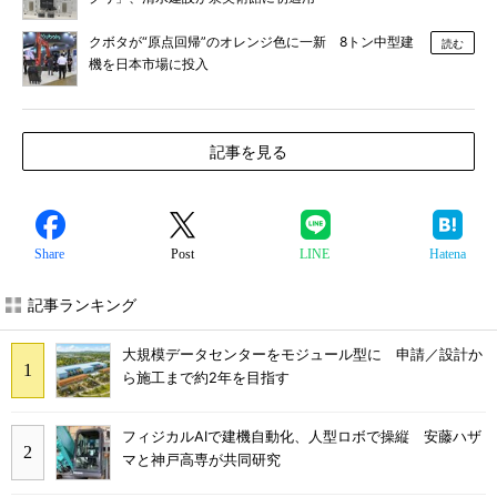
クボタが“原点回帰”のオレンジ色に一新 8トン中型建
読む
機を日本市場に投入
記事を見る
Share
Post
LINE
Hatena
記事ランキング
大規模データセンターをモジュール型に 申請／設計か
ら施工まで約2年を目指す
フィジカルAIで建機自動化、人型ロボで操縦 安藤ハザ
マと神戸高専が共同研究