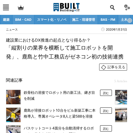
建築
BIM・CAD
スマート化・リノベ
施工・現場管理
BAS・FM
土木
ニュース
2020年1月31日
建設業におけるDX推進の起点となり得るか？
「縦割りの業界を横断して施工ロボットを開
発」、鹿島と竹中工務店がゼネコン初の技術連携
記事を見る
関連記事
5 Articles
鉄骨柱の溶接でロボット用の新工法、継ぎ目
読む
を削減
鹿島が溶接ロボット10台をビル新築工事に本
読む
格導入、専属オペレータ8人と梁588を溶接
バスケットコート4面分を自動清掃するロボ
読む