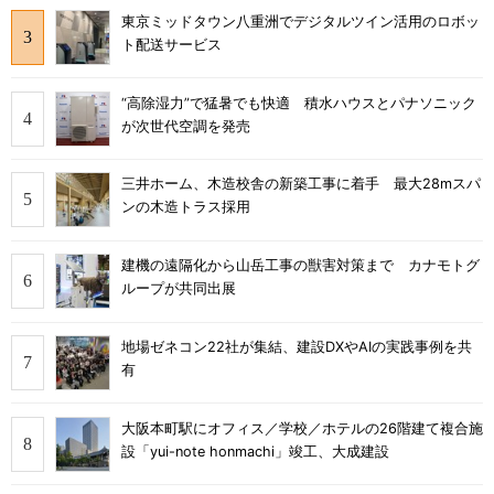
東京ミッドタウン八重洲でデジタルツイン活用のロボッ
ト配送サービス
“高除湿力”で猛暑でも快適 積水ハウスとパナソニック
が次世代空調を発売
三井ホーム、木造校舎の新築工事に着手 最大28mスパ
ンの木造トラス採用
建機の遠隔化から山岳工事の獣害対策まで カナモトグ
ループが共同出展
地場ゼネコン22社が集結、建設DXやAIの実践事例を共
有
大阪本町駅にオフィス／学校／ホテルの26階建て複合施
設「yui-note honmachi」竣工、大成建設