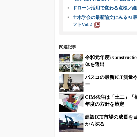
ドローン活用で変わる点検／維持
土木学会の最新論文にみるAI最
フトVol.2
関連記事
令和元年度i-Constr
体を選出
パスコの最新ICT測
ー
CIM発注は「土工」「
年度の方針を策定
建設ICT市場の成長を目指
から探る