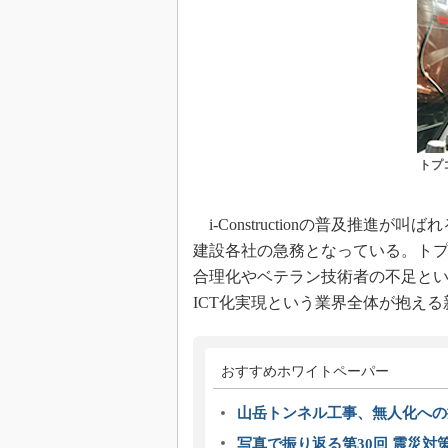
トプ
i-Constructionの普及推進
建設各社の急務となっている。トプ
合理化やベテラン技術者の不足と
ICT化実現という業界全体が抱え
おすすめホワイトペーパー
山岳トンネル工事、無人化への挑
写真で振り返る第30回 震災対