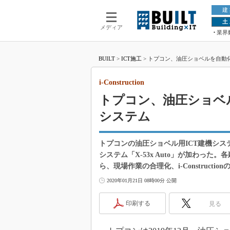
建
土
メディア
業界
BUILT
>
ICT施工
>
トプコン、油圧ショベルを自動化する
i-Construction
トプコン、油圧ショベ
システム
トプコンの油圧ショベル用ICT建機シス
システム「X-53x Auto」が加わっ
ら、現場作業の合理化、i-Constructi
2020年01月21日 08時00分 公開
印刷する
見る