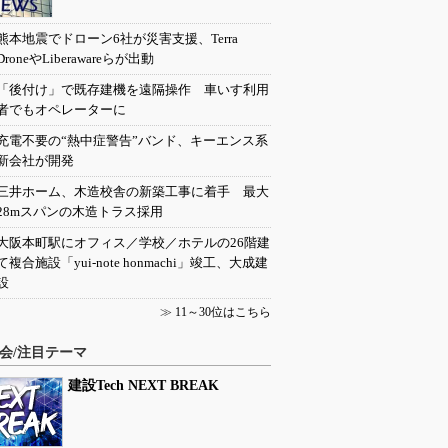
熊本地震でドローン6社が災害支援、Terra
DroneやLiberawareらが出動
「後付け」で既存建機を遠隔操作 車いす利用
者でもオペレーターに
充電不要の“熱中症警告”バンド、キーエンス系
新会社が開発
三井ホーム、木造校舎の新築工事に着手 最大
28mスパンの木造トラス採用
大阪本町駅にオフィス／学校／ホテルの26階建
て複合施設「yui-note honmachi」竣工、大成建
設
≫
11～30位はこちら
会/注目テーマ
建設Tech NEXT BREAK