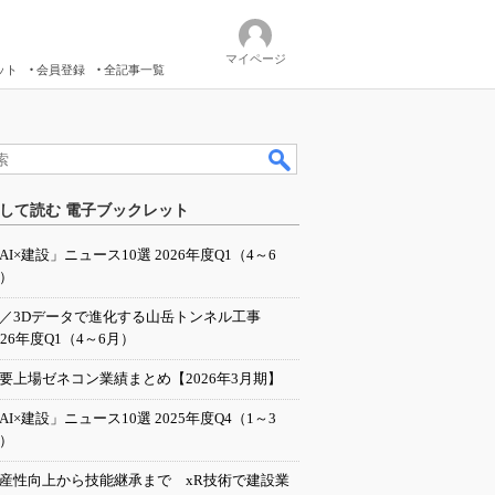
マイページ
ット
会員登録
全記事一覧
して読む 電子ブックレット
AI×建設」ニュース10選 2026年度Q1（4～6
）
I／3Dデータで進化する山岳トンネル工事
026年度Q1（4～6月）
要上場ゼネコン業績まとめ【2026年3月期】
AI×建設」ニュース10選 2025年度Q4（1～3
）
産性向上から技能継承まで xR技術で建設業