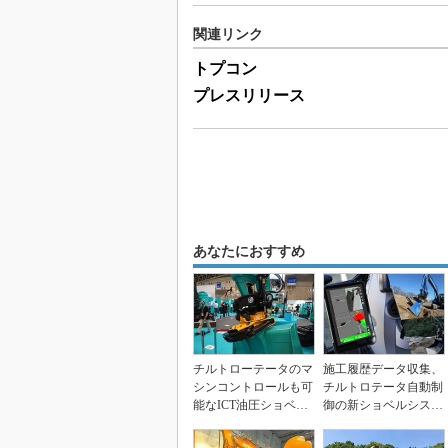
関連リンク
トプコン
プレスリリース
あなたにおすすめ
チルトローテータのマ
施工履歴データ収集、
シンコントロールも可
チルトロテータ自動制
能なICT油圧ショベ
御の新ショベルシステ
ル、コベルコ建機
ム発売 トプコン