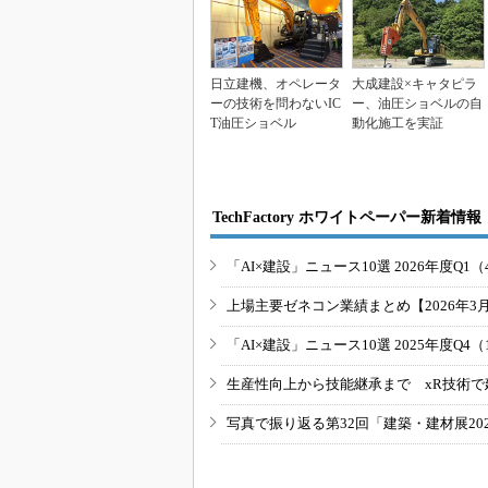
日立建機、オペレータ
大成建設×キャタピラ
ーの技術を問わないIC
ー、油圧ショベルの自
T油圧ショベル
動化施工を実証
TechFactory ホワイトペーパー新着情報
「AI×建設」ニュース10選 2026年度Q1（
上場主要ゼネコン業績まとめ【2026年3
「AI×建設」ニュース10選 2025年度Q4（
生産性向上から技能継承まで xR技術で
写真で振り返る第32回「建築・建材展20