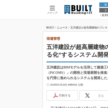
建
土
メディア
業界
BUILT
>
ニュース
>
五洋建設が超高層建物のプレキ
現場管理
五洋建設が超高層建物
る化”するシステム開
五洋建設はBIMモデルを活用して建築
（PiCOMS）」の開発と現場展開を推進
を円滑に進められるシステムを開発した
2020年01月20日 09時00分 公開
印刷する
見る